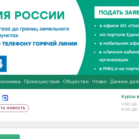
кономика
Происшествия
Общество
Чтиво
Дачное дел
Курсы 
USD ЦБ
ть новость
EUR ЦБ