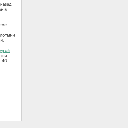
назад.
он в
ьере
олотыми
ам.
ругой
тся.
а 40