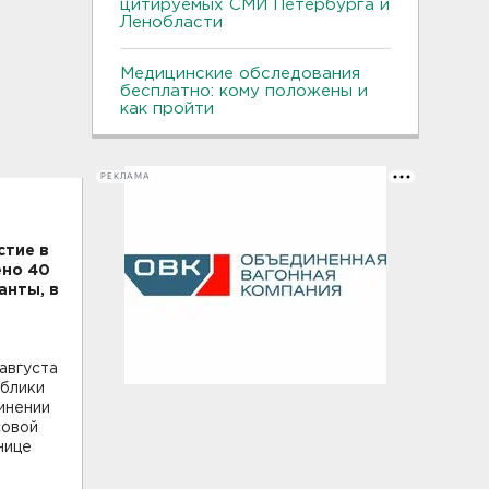
цитируемых СМИ Петербурга и
Ленобласти
Медицинские обследования
бесплатно: кому положены и
как пройти
РЕКЛАМА
стие в
ено 40
анты, в
августа
ублики
инении
совой
нице