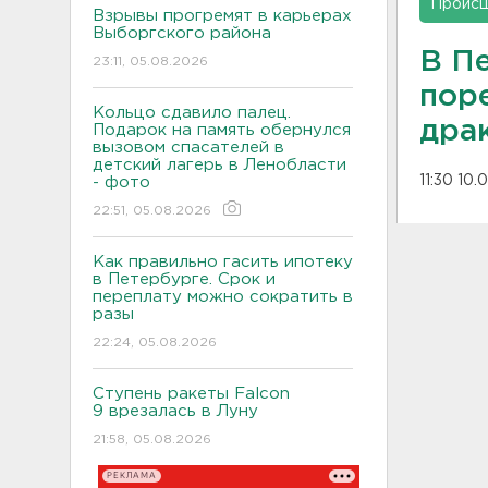
Проис
Взрывы прогремят в карьерах
Выборгского района
В П
23:11, 05.08.2026
пор
Кольцо сдавило палец.
дра
Подарок на память обернулся
вызовом спасателей в
детский лагерь в Ленобласти
11:30 10.
- фото
22:51, 05.08.2026
Как правильно гасить ипотеку
в Петербурге. Срок и
переплату можно сократить в
разы
22:24, 05.08.2026
Ступень ракеты Falcon
9 врезалась в Луну
21:58, 05.08.2026
РЕКЛАМА