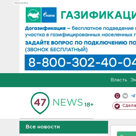
РЕКЛАМА
Власть
Э
18+
Сдела
Все новости