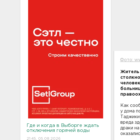
Фото: ww
Житель 
столкно
человек
больниц
правоох
Как сооб
у дома 
Таджикис
вреда зд
Где и когда в Выборге ждать
драки на
отключения горячей воды
оказали
21:45, 05.08.2026