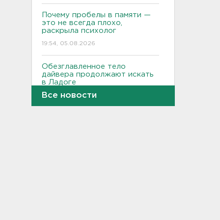
Почему пробелы в памяти —
это не всегда плохо,
раскрыла психолог
19:54, 05.08.2026
Обезглавленное тело
дайвера продолжают искать
в Ладоге
Все новости
19:35, 05.08.2026
В Сибири нашли экипаж
самолета из Ленобласти.
Судно пропало два дня
назад
18:58, 05.08.2026
Во Всеволожске построят
детсад на 140 детей
18:41, 05.08.2026