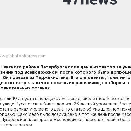
w.globallookpress.com
Невского района Петербурга помещен в изолятор за уча
вении под Всеволожском, после которого было допрош
. Он приехал из Таджикистана. Его оппоненты, тоже мигр
е с огнестрельными и ножевыми ранениями, сообщили в
ранительных органах.
щили 10 августа в полицейском главке, около шести вечера 8 
по улице Русановская был задержан 26-летний уроженец Респ
тан в рамках уголовного дела по статье об умышленном прич
оровью. Само дело было возбуждено в тот же день после мас
 Пугаревском карьере во Всеволожске, после которой в боль
сь трое человек.