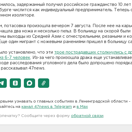
нилось, задержанный получил российское гражданство 10 лет 
урге числится как индивидуальный предприниматель. Теперь 
енном изоляторе.
, потасовка произошла вечером 7 августа. После нее на кар
нашла два ножа и несколько гильз. В больницу на скорой были
ны выходцы из Средней Азии с огнестрельными, резаными и к
Еще один мигрант с ножевыми ранениями пришел в больницу с
ыло установлено, что эти
трое пострадавших столкнулись с д
из 6-7 человек
. Из-за чего произошла драка еще устанавливае
 ходе расследования уголовного дела было допрошено порядк
 рассказывал 47news.
рвыми узнавать о главных событиях в Ленинградской области -
вайтесь на
канал 47news в Telegram
и
в Maх
 опечатку? Сообщите через форму
обратной связи
.