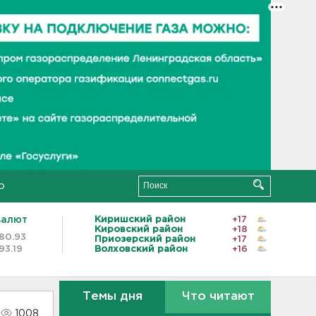
о
валют
Киришский район
+17
Кировский район
+18
80.93
Приозерский район
+17
93.19
Волховский район
+16
Темы дня
Что читают
1008