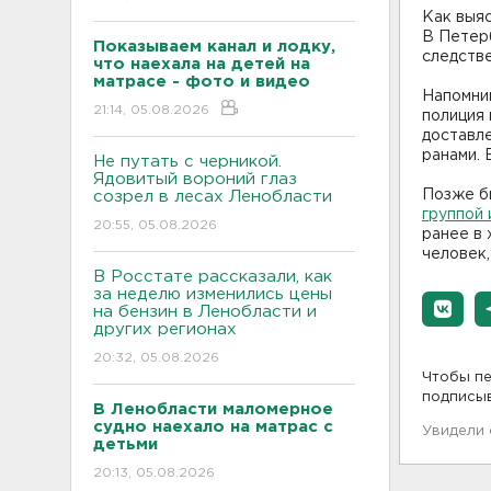
Как выяс
В Петерб
Показываем канал и лодку,
следств
что наехала на детей на
матрасе - фото и видео
Напомним
21:14, 05.08.2026
полиция 
доставле
ранами. 
Не путать с черникой.
Ядовитый вороний глаз
Позже б
созрел в лесах Ленобласти
группой 
20:55, 05.08.2026
ранее в
человек,
В Росстате рассказали, как
за неделю изменились цены
на бензин в Ленобласти и
других регионах
20:32, 05.08.2026
Чтобы пе
подписы
В Ленобласти маломерное
судно наехало на матрас с
Увидели
детьми
20:13, 05.08.2026