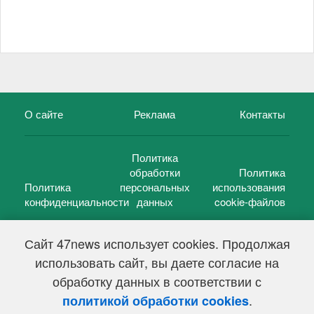
О сайте
Реклама
Контакты
Политика
обработки
Политика
Политика
персональных
использования
конфиденциальности
данных
cookie-файлов
Сайт 47news использует cookies. Продолжая
использовать сайт, вы даете согласие на
©
47 новостей (47 news)
2005 — 2026 г.
обработку данных в соответствии с
Свидетельство о регистрации СМИ Эл № ФС 77-39848, выдано
Федеральной службой по надзору в сфере связи,
.
политикой обработки cookies
информационных технологий и массовых коммуникаций