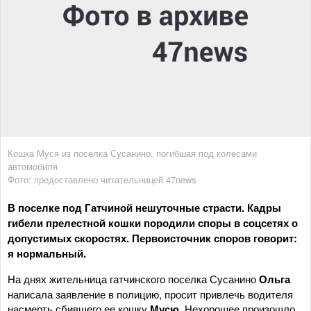
Кошка Муся из поселка Сусанино, погибшая под колесами
автомобиля
Фото: предоставлено читательницей 47news
В поселке под Гатчиной нешуточные страсти. Кадры
гибели прелестной кошки породили споры в соцсетях о
допустимых скоростях. Первоисточник споров говорит:
я нормальный.
На днях жительница гатчинского поселка Сусанино
Ольга
написала заявление в полицию, просит привлечь водителя
насмерть сбившего ее кошку
Мусю
. Нехорошее произошло