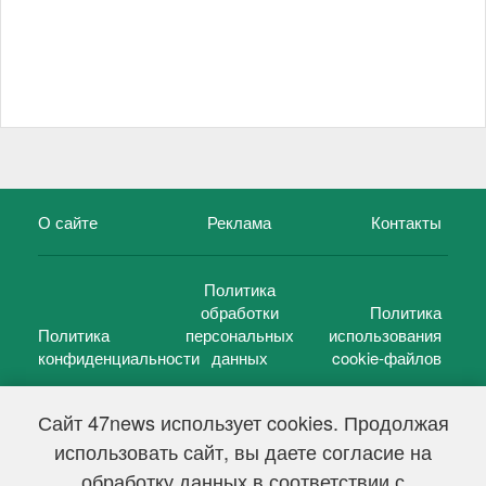
О сайте
Реклама
Контакты
Политика
обработки
Политика
Политика
персональных
использования
конфиденциальности
данных
cookie-файлов
Сайт 47news использует cookies. Продолжая
использовать сайт, вы даете согласие на
©
47 новостей (47 news)
2005 — 2026 г.
обработку данных в соответствии с
Свидетельство о регистрации СМИ Эл № ФС 77-39848, выдано