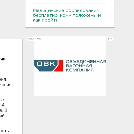
Медицинские обследования
бесплатно: кому положены и
как пройти
РЕКЛАМА
ячи
ния
жения
ных
т 4
в. В
ий,
асть"