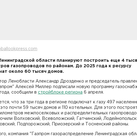
oballookpress.com
Ленинградской области планируют построить еще 4 тыс
ров газопроводов по районам. До 2025 года к ресурсу
ат около 60 тысяч домов.
тор Ленобласти Александр Дрозденко и председатель правле
зпром" Алексей Миллер подписали новую программу газоснаб
года, сообщили в
стройблоке региона
6 апреля.
тся, что за три года в регионе подключат к газу 497 населен
 это почти 59 тысяч домов и 110 котельных. Для этого построя
километров межпоселковых и распределительных газопроводо
ючили Волховский, Всеволожский, Гатчинский, Лодейнопольск
овский, Подпорожский, Приозерский и Тосненский районы.
го, компания "Газпром газораспределение Ленинградская обл