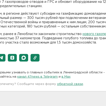
 7 газопроводов-отводов и ГРС и обновит оборудование на 12
ределительных станциях.
, в регионе действуют субсидии на газификацию домовладени
льный размер — 300 тысяч рублей при подключении ветерана
Отечественной войны и приравненным к ним лицам, 200 тысяч
тных категорий, 180 тысяч рублей — остальным собственникам
м, ранее в Ленобласти закончили строительство
нового газоп
нностью 37 километров. Подведение голубого топлива до гра
го участка стало возможным для 1,5 тысяч домохозяйств.
рвыми узнавать о главных событиях в Ленинградской области -
вайтесь на
канал 47news в Telegram
и
в Maх
 опечатку? Сообщите через форму
обратной связи
.