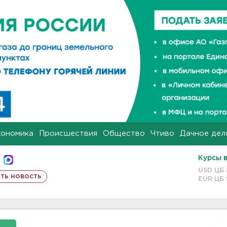
кономика
Происшествия
Общество
Чтиво
Дачное дел
Курсы 
USD ЦБ
ть новость
EUR ЦБ