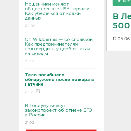
Общес
Мошенники меняют
общественные USB-зарядки.
Как уберечься от кражи
В Ле
данных
500
22:02
12:05 06
От Wildberries — со справкой.
Как предпринимателям
подтвердить ущерб от атак
на склады
21:37
Тело погибшего
обнаружено после пожара в
Гатчине
21:12
В Госдуму внесут
законопроект об отмене ЕГЭ
в России
21:02