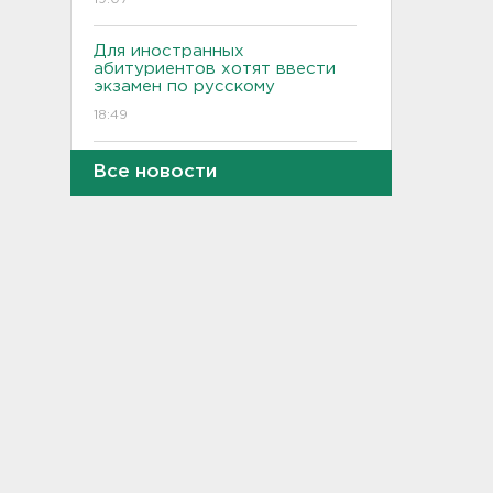
Для иностранных
абитуриентов хотят ввести
экзамен по русскому
18:49
Смертельное ДТП
Все новости
произошло на КАД у Низино
18:23
Наезд моторной лодки на
матрас с детьми в
Ленобласти стал уголовным
делом
18:22
Фермеры в Ленобласти
смогут получить до 8 млн
рублей на развитие
хозяйства
18:07