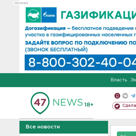
РЕКЛАМА
Власть
Э
18+
Сдела
Все новости