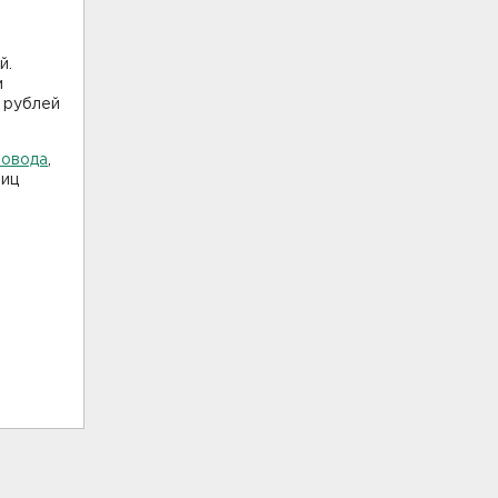
й.
м
 рублей
.
ровода
,
ниц