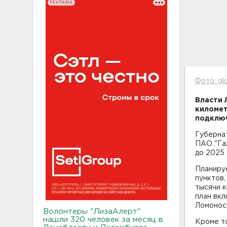
РЕКЛАМА
Фото: gl
Власти 
километ
подключ
Губерна
ПАО "Га
до 2025 
Планируе
пунктов,
тысячи 
план вкл
Ломонос
Волонтеры "ЛизаАлерт"
нашли 320 человек за месяц в
Кроме то