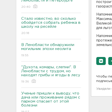
Ленобласти и Петербурге
построит
газорасп
20:40
Напомним
Стало известно, во сколько
Максима
обойдется собрать ребенка в
Великой 
школу на ресейле
для льго
20:18
Напомни
протяже
В Ленобласти обнаружили
земельно
могильник эпохи неолита
19:55
"Духота, комары, слепни". В
Ленобласти с трудом, но
находят грибы и ягоды в лесу
Чтобы пе
подписы
19:36
Увидели
Ученые пришли к выводу, что
дача или проживание рядом с
парком спасает от этой
болезни
19:07