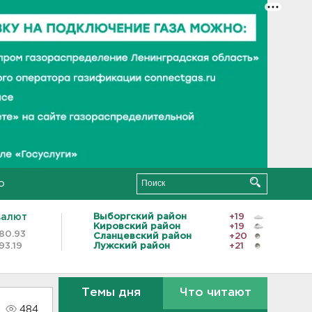
о
валют
Выборгский район
+19
Кировский район
+19
80.93
Сланцевский район
+20
93.19
Лужский район
+21
Темы дня
Что читают
484