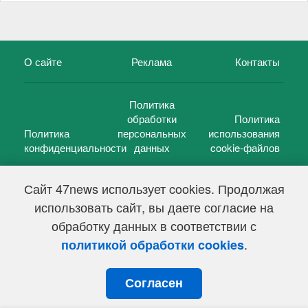
О сайте
Реклама
Контакты
Политика
обработки
Политика
Политика
персональных
использования
конфиденциальности
данных
cookie-файлов
Сайт 47news использует cookies. Продолжая
использовать сайт, вы даете согласие на
©
47 новостей (47 news)
2005 — 2026 г.
обработку данных в соответствии с
Свидетельство о регистрации СМИ Эл № ФС 77-39848, выдано
Федеральной службой по надзору в сфере связи,
.
политикой обработки cookies
информационных технологий и массовых коммуникаций
(Роскомнадзор) от 18 мая 2010г.
Согласен