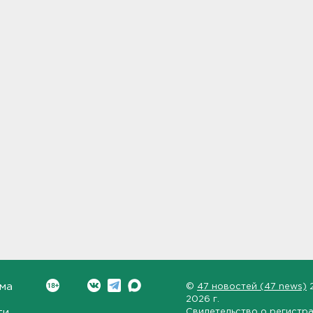
ма
©
47 новостей (47 news)
2026 г.
ти
Свидетельство о регистр