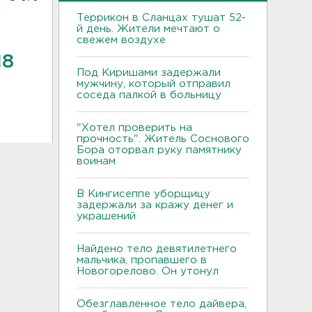
Террикон в Сланцах тушат 52-
й день. Жители мечтают о
свежем воздухе
18
Под Киришами задержали
мужчину, который отправил
соседа палкой в больницу
"Хотел проверить на
прочность". Житель Соснового
Бора оторвал руку памятнику
воинам
В Кингисеппе уборщицу
задержали за кражу денег и
украшений
Найдено тело девятилетнего
мальчика, пропавшего в
Новогорелово. Он утонул
Обезглавленное тело дайвера,