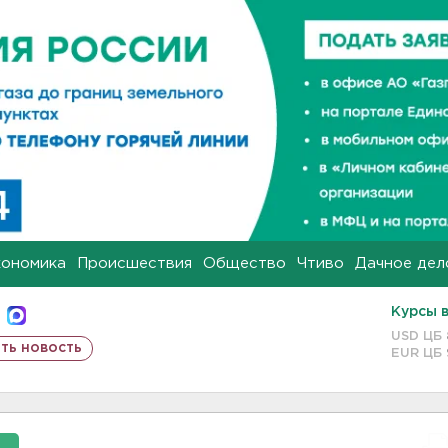
кономика
Происшествия
Общество
Чтиво
Дачное дел
Курсы 
USD ЦБ
ть новость
EUR ЦБ