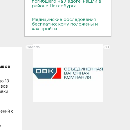
погибшего на Ладоге, нашли в
районе Петербурга
Медицинские обследования
бесплатно: кому положены и
как пройти
РЕКЛАМА
ывов
до 18
ывов
овки
щений о
и