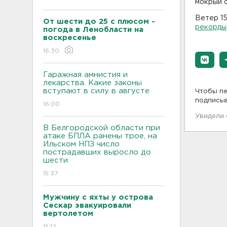
мокрый с
Ветер 15
От шести до 25 с плюсом -
рекорды
погода в Ленобласти на
воскресенье
16:30
Гаражная амнистия и
лекарства. Какие законы
вступают в силу в августе
Чтобы пе
подписы
16:00
Увидели
В Белгородской области при
атаке БПЛА ранены трое, на
Ильском НПЗ число
пострадавших выросло до
шести
15:37
Мужчину с яхты у острова
Сескар эвакуировали
вертолетом
15:12