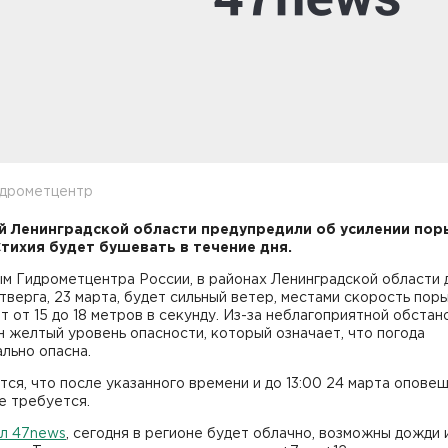
идрометцентр
 Ленинградской области предупредили об усилении пор
Стихия будет бушевать в течение дня.
м Гидрометцентра России, в районах Ленинградской области 
тверга, 23 марта, будет сильный ветер, местами скорость пор
т от 15 до 18 метров в секунду. Из-за неблагоприятной обстан
 желтый уровень опасности, который означает, что погода
льно опасна.
ся, что после указанного времени и до 13:00 24 марта опове
е требуется.
ал 47news
, сегодня в регионе будет облачно, возможны дожди 