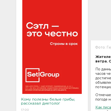
Фото: Г
Жителей
ветра. 
По данны
часов че
достигне
объявлен
потенциа
Отмечает
Кому полезны белые грибы,
погоде н
рассказал диетолог
Как пис
17:00