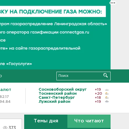
о
валют
Сосновоборский округ
+19
Тосненский район
+20
82.17
Санкт-Петербург
+18
94.84
Лужский район
+19
Темы дня
Что читают
373