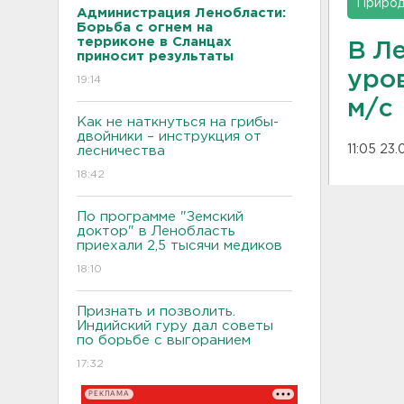
Приро
Администрация Ленобласти:
Борьба с огнем на
терриконе в Сланцах
В Л
приносит результаты
уров
19:14
м/с
Как не наткнуться на грибы-
двойники – инструкция от
11:05 23
лесничества
18:42
По программе "Земский
доктор" в Ленобласть
приехали 2,5 тысячи медиков
18:10
Признать и позволить.
Индийский гуру дал советы
по борьбе с выгоранием
17:32
РЕКЛАМА