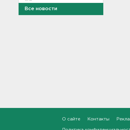
Все новости
В Севастополе после атаки
БПЛА повреждены 15
многоквартирных домов и
автомобили
14:57
Скончался отец футболиста
Месси
14:38
После нападения на бригаду
скорой в Красном Селе
возбудили уголовное дело
13:50
Террикон в Сланцах тушат
52-й день. Жители мечтают
о свежем воздухе
О сайте
Контакты
Рекла
13:30
Политика конфиденциальнос