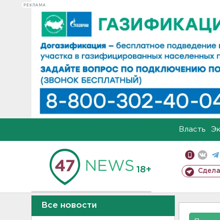
РЕКЛАМА
Власть
Э
18+
Сдела
Все новости