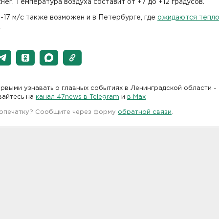
нег. Температура воздуха составит от +7 до +12 градусов.
-17 м/с также возможен и в Петербурге, где
ожидаются тепл
.
рвыми узнавать о главных событиях в Ленинградской области -
вайтесь на
канал 47news в Telegram
и
в Maх
 опечатку? Сообщите через форму
обратной связи
.