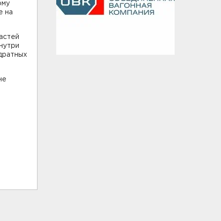
ому
е на
частей
нутри
дратных
не