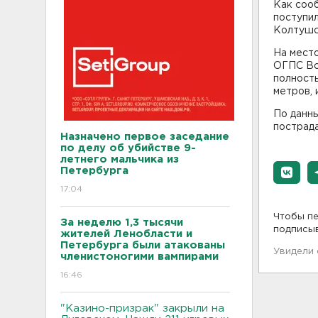
Как соо
поступи
Колтушс
На место
ОГПС Вс
полность
метров, 
По данны
пострада
Назначено первое заседание
по делу об убийстве 9-
летнего мальчика из
Петербурга
17:04
Чтобы пе
За неделю 1,3 тысячи
подписы
жителей Ленобласти и
Петербурга были атакованы
Увидели
членистоногими вампирами
16:46
"Казино-призрак" закрыли на