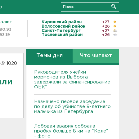
о
валют
Киришский район
+27
Волосовский район
+26
80.93
Санкт-Петербург
+27
93.19
Тосненский район
+26
Темы дня
Что читают
1020
Руководителя ячейки
мормонов из Выборга
или
задержали за финансирование
ФБК*
Назначено первое заседание
по делу об убийстве 9-летнего
мальчика из Петербурга
Лобовая авария собрала
пробку больше 8 км на "Коле"
- фото