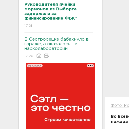
Руководителя ячейки
мормонов из Выборга
задержали за
финансирование ФБК*
17:21
В Сестрорецке бабахнуло в
гараже, а оказалось - в
нарколаборатории
17:20
РЕКЛАМА
Фото: P
Во Всев
пожара 