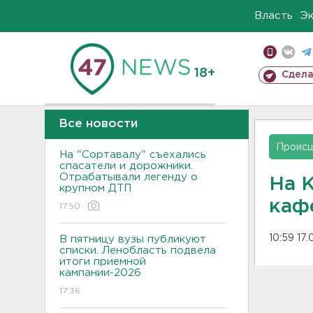
Власть
Э
18+
Сдела
Все новости
Проис
На "Сортавалу" съехались
спасатели и дорожники.
Отрабатывали легенду о
На 
крупном ДТП
каф
17:50
10:59 17
В пятницу вузы публикуют
списки. Ленобласть подвела
итоги приемной
кампании-2026
17:36