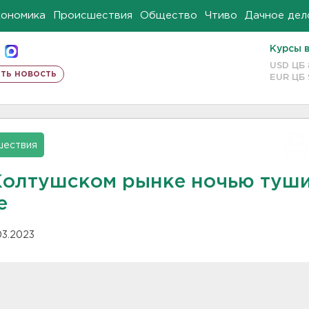
кономика
Происшествия
Общество
Чтиво
Дачное дел
Курсы 
USD ЦБ
ть новость
EUR ЦБ
шествия
Колтушском рынке ночью туш
е
.03.2023