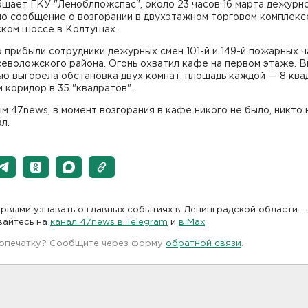
бщает ГКУ "Леноблпожспас", около 23 часов 16 марта дежурн
ло сообщение о возгорании в двухэтажном торговом комплекс
ком шоссе в Колтушах.
 прибыли сотрудники дежурных смен 101-й и 149-й пожарных 
еволожского района. Огонь охватил кафе на первом этаже. В
ю выгорела обстановка двух комнат, площадь каждой — 8 ква
и коридор в 35 "квадратов".
м 47news, в момент возгорания в кафе никого не было, никто 
л.
рвыми узнавать о главных событиях в Ленинградской области -
вайтесь на
канал 47news в Telegram
и
в Maх
 опечатку? Сообщите через форму
обратной связи
.