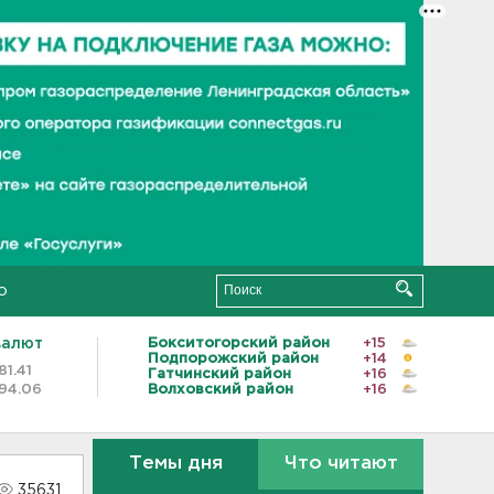
о
валют
Бокситогорский район
+15
Подпорожский район
+14
81.41
Гатчинский район
+16
94.06
Волховский район
+16
Темы дня
Что читают
35631