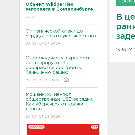
Проис
Объект Wildberries
загорелся в Екатеринбурге
В ц
07:43
ран
От панической атаки до
зад
сердца. На что указывает пот
23:03, 06.08.2026
13:36 24
Староладожскую крепость
реставрируют. Как
собираются достроить
Тайничную башню
22:30, 06.08.2026
Мошенники меняют
общественные USB-зарядки.
Как уберечься от кражи
данных
22:02, 06.08.2026
РЕКЛАМА