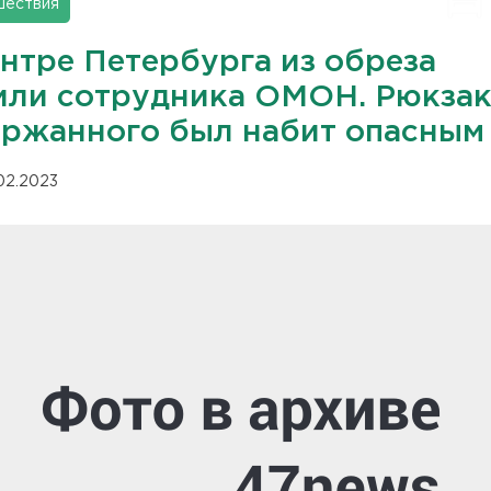
шествия
ентре Петербурга из обреза
или сотрудника ОМОН. Рюкза
ержанного был набит опасным
.02.2023