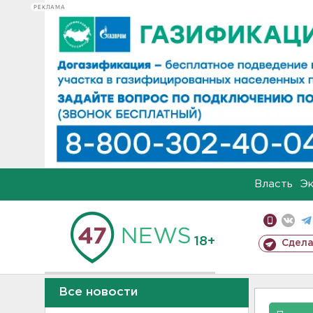
РЕКЛАМА
Власть
Э
18+
Сдела
Все новости