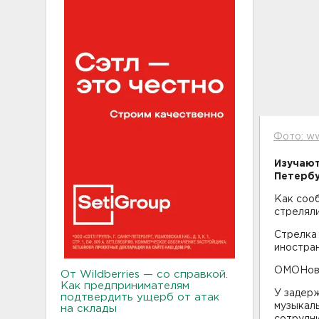
Фото: ww
Изучают
Петербу
Как соо
стреляли
Стрелка 
иностра
ОМОНовц
От Wildberries — со справкой.
Как предпринимателям
У задерж
подтвердить ущерб от атак
музыкаль
на склады
сотрудни