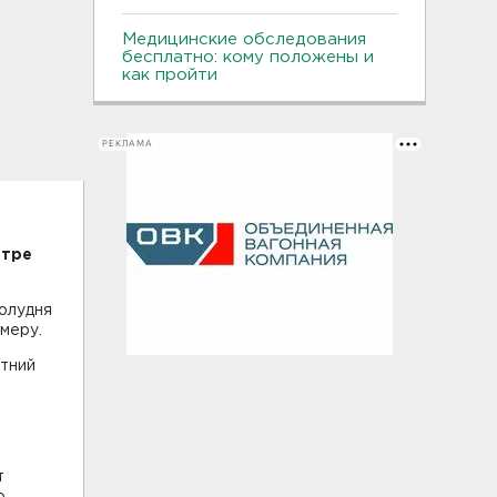
Медицинские обследования
бесплатно: кому положены и
как пройти
РЕКЛАМА
нтре
полудня
меру.
етний
т
о.