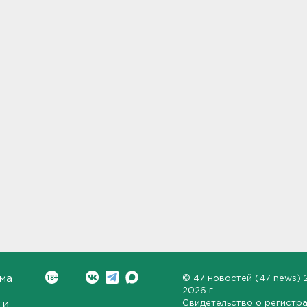
ма
©
47 новостей (47 news)
2026 г.
ти
Свидетельство о регистр