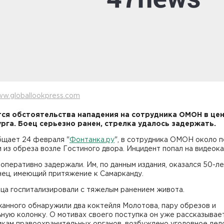
w.globallookpress.com
ся обстоятельства нападения на сотрудника ОМОН в це
рга. Боец серьезно ранен, стрелка удалось задержать.
бщает 24 февраля "
Фонтанка.ру
", в сотрудника ОМОН около 
 из обреза возле Гостиного двора. Инцидент попал на видеока
оперативно задержали. Им, по данным издания, оказался 50-л
нец, имеющий притяжение к Самарканду.
а госпитализировали с тяжелым ранением живота.
анного обнаружили два коктейля Молотова, пару обрезов и
ную колонку. О мотивах своего поступка он уже рассказывае
кам правоохранительных органов, возбуждено уголовное дел