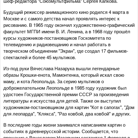
шеф-редактора "Союзмультфильма" Сергея Капкова.
Будущий режиссер анимационного кино родился 4 марта в
Москве и с самого детства начал проявлять интерес к
рисованию. В 1965 году окончил художественно-графический
факультет МГПИ имени В. И. Ленина, а в 1968 году прошёл
курсы художников-постановщиков Госкомитета по
телевидению и радиовещанию и начал работать в
творческом объединении "Экран", где создал 17 фильмов-
спектаклей и более 45 мультиков.
Из-под руки Вячеслава Назарука вышли легендарные
образы Крошки-енота, Мамонтенка, который искал свою
маму, и кота Леопольда. За серию мультиков о
доброжелательном Леопольде в 1985 году художник был
удостоен Государственной премии СССР за произведения
литературы и искусства для детей. Также он выступил
художником-постановщиком для картин "Кот в сапогах", "Дом
для леопарда", "Клякса", "Раз ковбой, два ковбой" и других.
В последние годы жизни занимался написанием картин о
событиях в древнерусской истории. Сообщается, что
прощание с Вячеславом Назаруком состоится 1 февраля в