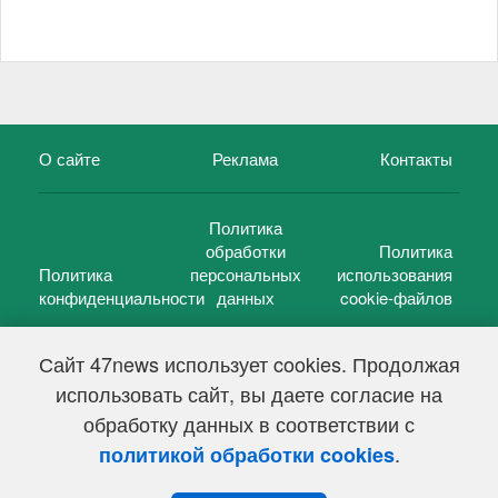
О сайте
Реклама
Контакты
Политика
обработки
Политика
Политика
персональных
использования
конфиденциальности
данных
cookie-файлов
Сайт 47news использует cookies. Продолжая
использовать сайт, вы даете согласие на
©
47 новостей (47 news)
2005 — 2026 г.
обработку данных в соответствии с
Свидетельство о регистрации СМИ Эл № ФС 77-39848, выдано
Федеральной службой по надзору в сфере связи,
.
политикой обработки cookies
информационных технологий и массовых коммуникаций
(Роскомнадзор) от 18 мая 2010г.