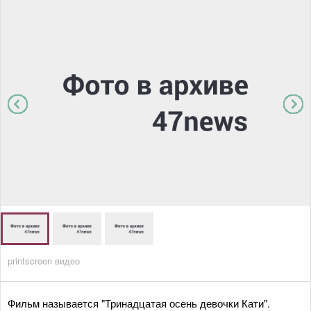
printscreen видео
Фильм называется "Тринадцатая осень девочки Кати".