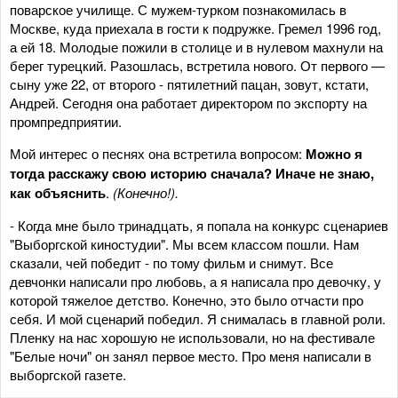
поварское училище. С мужем-турком познакомилась в
Москве, куда приехала в гости к подружке. Гремел 1996 год,
а ей 18. Молодые пожили в столице и в нулевом махнули на
берег турецкий. Разошлась, встретила нового. От первого —
сыну уже 22, от второго - пятилетний пацан, зовут, кстати,
Андрей. Сегодня она работает директором по экспорту на
промпредприятии.
Мой интерес о песнях она встретила вопросом:
Можно я
тогда расскажу свою историю сначала? Иначе не знаю
,
как объяснить
.
(Конечно!).
- Когда мне было тринадцать, я попала на конкурс сценариев
"Выборгской киностудии". Мы всем классом пошли. Нам
сказали, чей победит - по тому фильм и снимут. Все
девчонки написали про любовь, а я написала про девочку, у
которой тяжелое детство. Конечно, это было отчасти про
себя. И мой сценарий победил. Я снималась в главной роли.
Пленку на нас хорошую не использовали, но на фестивале
"Белые ночи" он занял первое место. Про меня написали в
выборгской газете.