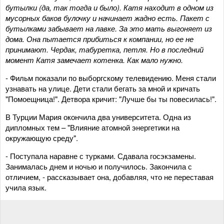
бутылки (да, так тогда
и
было). Катя находит в одном из
мусорных баков булочку и начинает жадно есть. Пакет с
бутылками забывает на лавке. За это мать выгоняет из
дома.
Она
пытается прибиться к компании, но ее не
принимают. Чердак, табуретка, петля
. Н
о в последний
момент Катя замечает котенка.
Как м
ало нужно
.
- Фильм показали по выборгскому телевидению. Меня стали
узнавать на улице. Дети стали бегать за мной и кричать
"Помоещница!". Детвора кричит: "Лучше бы ты повесилась!".
В Турции Мария окончила два университета. Одна из
дипломных тем – "Влияние атомной энергетики на
окружающую среду".
- Поступала наравне с турками. Сдавала госэкзамены.
Занималась днем и ночью и получилось. Закончила с
отличием, - рассказывает она, добавляя, что не переставая
учила язык.