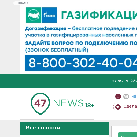
РЕКЛАМА
Власть
Э
18+
Сдела
Все новости