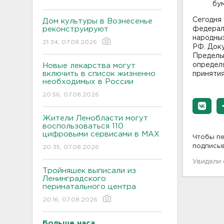
бум
Сегодня
Дом культуры в Вознесенье
реконструируют
федерал
народных
21:34, 07.08.2026
РФ. Док
Пределы 
определя
Новые лекарства могут
включить в список жизненно
принятия
необходимых в России
20:56, 07.08.2026
Жители Ленобласти могут
воспользоваться 110
цифровыми сервисами в МАХ
Чтобы пе
подписы
20:35, 07.08.2026
Увидели
Тройняшек выписали из
Ленинградского
перинатального центра
20:16, 07.08.2026
Больше часа.