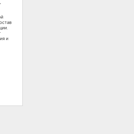
.
ой
остав
ции.
т
ия и