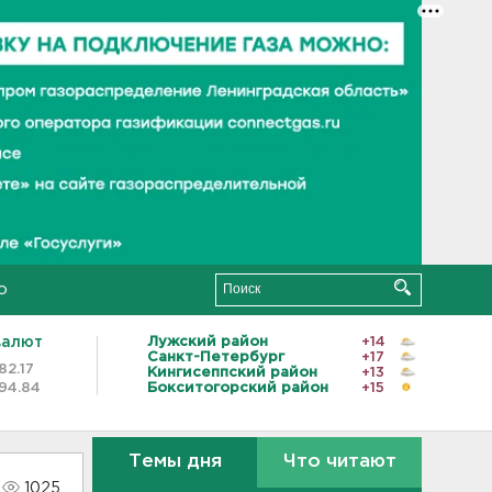
о
валют
Лужский район
+14
Санкт-Петербург
+17
82.17
Кингисеппский район
+13
94.84
Бокситогорский район
+15
Темы дня
Что читают
1025