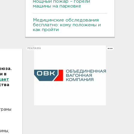
мощный пожар – горели
машины на парковке
Медицинские обследования
бесплатно: кому положены и
как пройти
РЕКЛАМА
оюза.
и в
щает
ства
траны
ины,