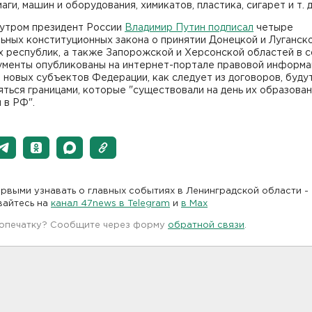
аги, машин и оборудования, химикатов, пластика, сигарет и т. д
 утром президент России
Владимир Путин подписал
четыре
ьных конституционных закона о принятии Донецкой и Луганск
 республик, а также Запорожской и Херсонской областей в с
ументы опубликованы на интернет-портале правовой информа
новых субъектов Федерации, как следует из договоров, буду
ться границами, которые "существовали на день их образован
 в РФ".
рвыми узнавать о главных событиях в Ленинградской области -
вайтесь на
канал 47news в Telegram
и
в Maх
 опечатку? Сообщите через форму
обратной связи
.