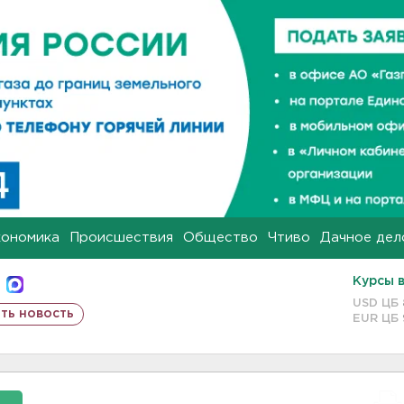
кономика
Происшествия
Общество
Чтиво
Дачное дел
Курсы 
USD ЦБ
ть новость
EUR ЦБ