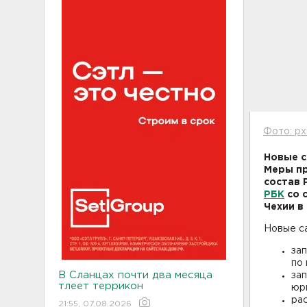
Фото: px
Новые с
Меры пр
состав 
РБК
со 
Чехии в
Новые са
за
по
В Сланцах почти два месяца
зап
тлеет террикон
юр
ра
21:55, 07.08.2026