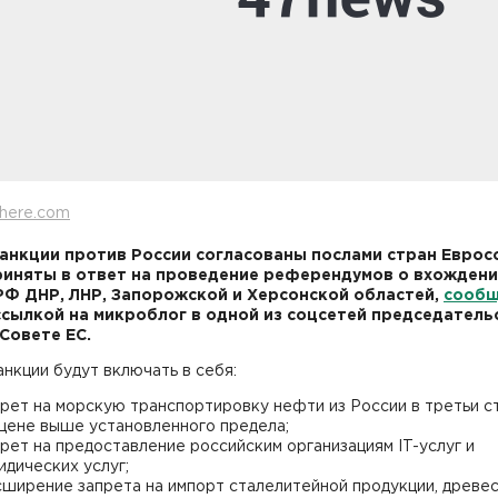
here.com
анкции против России согласованы послами стран Еврос
иняты в ответ на проведение референдумов о вхождени
РФ ДНР, ЛНР, Запорожской и Херсонской областей,
сооб
ссылкой на микроблог в одной из соцсетей председатель
 Совете ЕС.
нкции будут включать в себя:
прет на морскую транспортировку нефти из России в третьи с
 цене выше установленного предела;
рет на предоставление российским организациям IT-услуг и
идических услуг;
сширение запрета на импорт сталелитейной продукции, древес