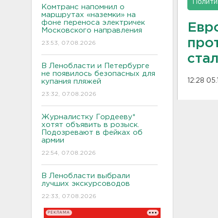
Полити
Комтранс напомнил о
маршрутах «наземки» на
фоне переноса электричек
Евр
Московского направления
прот
23:53, 07.08.2026
ста
В Ленобласти и Петербурге
не появилось безопасных для
12:28 05
купания пляжей
23:32, 07.08.2026
Журналистку Гордееву*
хотят объявить в розыск.
Подозревают в фейках об
армии
22:54, 07.08.2026
В Ленобласти выбрали
лучших экскурсоводов
22:33, 07.08.2026
РЕКЛАМА