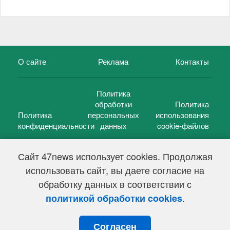
О сайте
Реклама
Контакты
Политика
обработки
Политика
Политика
персональных
использования
конфиденциальности
данных
cookie-файлов
Сайт 47news использует cookies. Продолжая
использовать сайт, вы даете согласие на
©
47 новостей (47 news)
2005 — 2026 г.
обработку данных в соответствии с
Свидетельство о регистрации СМИ Эл № ФС 77-39848, выдано
Федеральной службой по надзору в сфере связи,
.
политикой обработки cookies
информационных технологий и массовых коммуникаций
(Роскомнадзор) от 18 мая 2010г.
Согласен