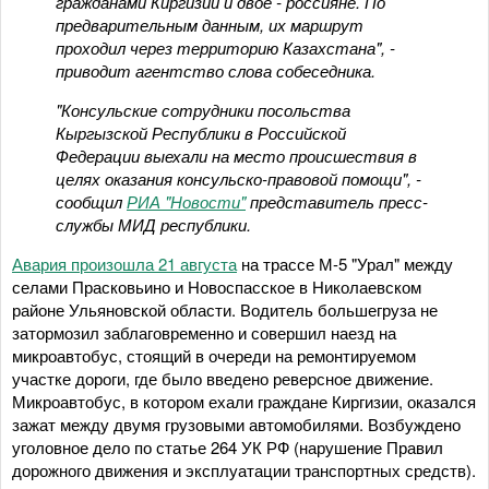
гражданами Киргизии и двое - россияне. По
предварительным данным, их маршрут
проходил через территорию Казахстана", -
приводит агентство слова собеседника.
"Консульские сотрудники посольства
Кыргызской Республики в Российской
Федерации выехали на место происшествия в
целях оказания консульско-правовой помощи", -
сообщил
РИА "Новости"
представитель пресс-
службы МИД республики.
Авария произошла 21 августа
на трассе М-5 "Урал" между
селами Прасковьино и Новоспасское в Николаевском
районе Ульяновской области. Водитель большегруза не
затормозил заблаговременно и совершил наезд на
микроавтобус, стоящий в очереди на ремонтируемом
участке дороги, где было введено реверсное движение.
Микроавтобус, в котором ехали граждане Киргизии, оказался
зажат между двумя грузовыми автомобилями. Возбуждено
уголовное дело по статье 264 УК РФ (нарушение Правил
дорожного движения и эксплуатации транспортных средств).