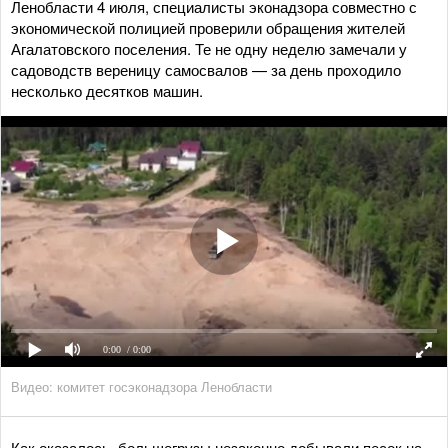
Ленобласти 4 июля, специалисты эконадзора совместно с
экономической полицией проверили обращения жителей
Агалатовского поселения. Те не одну неделю замечали у
садоводств вереницу самосвалов — за день проходило
несколько десятков машин.
0:00
/ 0:00
Видео: комитет госэконадзора Ленобласти
Как оказалось, большегрузы незаконно добывали песок на