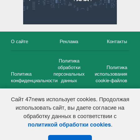
О сайте
Реклама
Контакты
Политика
обработки
Политика
Политика
персональных
использования
конфиденциальности
данных
cookie-файлов
Сайт 47news использует cookies. Продолжая
использовать сайт, вы даете согласие на
©
47 новостей (47 news)
2005 — 2026 г.
обработку данных в соответствии с
Свидетельство о регистрации СМИ Эл № ФС 77-39848, выдано
Федеральной службой по надзору в сфере связи,
.
политикой обработки cookies
информационных технологий и массовых коммуникаций
(Роскомнадзор) от 18 мая 2010г.