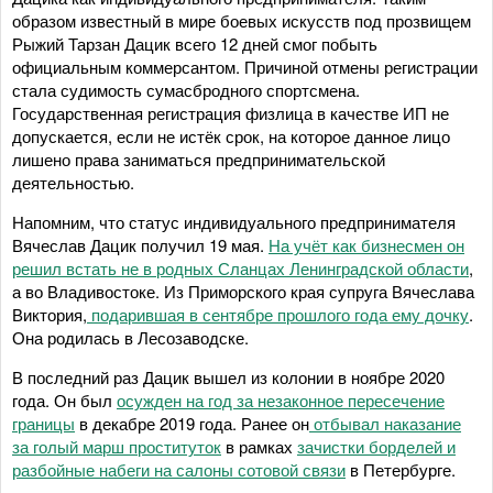
образом известный в мире боевых искусств под прозвищем
Рыжий Тарзан Дацик всего 12 дней смог побыть
официальным коммерсантом. Причиной отмены регистрации
стала судимость сумасбродного спортсмена.
Государственная регистрация физлица в качестве ИП не
допускается, если не истёк срок, на которое данное лицо
лишено права заниматься предпринимательской
деятельностью.
Напомним, что статус индивидуального предпринимателя
Вячеслав Дацик получил 19 мая.
На учёт как бизнесмен он
решил встать не в родных Сланцах Ленинградской области
,
а во Владивостоке. Из Приморского края супруга Вячеслава
Виктория,
подарившая в сентябре прошлого года ему дочку
.
Она родилась в Лесозаводске.
В последний раз Дацик вышел из колонии в ноябре 2020
года. Он был
осужден на год за незаконное пересечение
границы
в декабре 2019 года. Ранее он
отбывал наказание
за голый марш проституток
в рамках
зачистки борделей и
разбойные набеги на салоны сотовой связи
в Петербурге.