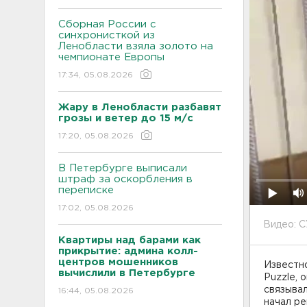
Сборная России с
синхронисткой из
Ленобласти взяла золото на
чемпионате Европы
17:34, 05.08.2026
Жару в Ленобласти разбавят
грозы и ветер до 15 м/с
17:20, 05.08.2026
В Петербурге выписали
штраф за оскорбления в
переписке
17:02, 05.08.2026
Видео: С
Квартиры над барами как
прикрытие: админа колл-
центров мошенников
Известно
вычислили в Петербурге
Puzzle, 
связывал
16:44, 05.08.2026
начал ре