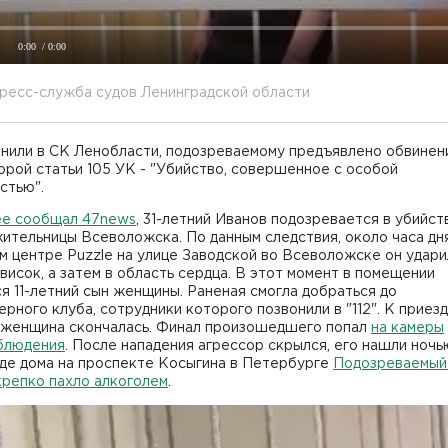
0:00
/ 0:00
ресс-служба судов Ленинградской области
чнили в СК Ленобласти, подозреваемому предъявлено обвинен
орой статьи 105 УК - "Убийство, совершенное с особой
стью".
ее сообщал 47news
, 31-летний Иванов подозревается в убийст
ительницы Всеволожска. По данным следствия, около часа дн
м центре Puzzle на улице Заводской во Всеволожске он удари
висок, а затем в область сердца. В этот момент в помещении
я 11-летний сын женщины. Раненая смогла добраться до
рного клуба, сотрудники которого позвонили в "112". К приез
 женщина скончалась. Финал произошедшего попал
на камеры
блюдения
. После нападения агрессор скрылся, его нашли ночь
зде дома на проспекте Косыгина в Петербурге
Подозреваемый 
крепко пахло алкоголем
.