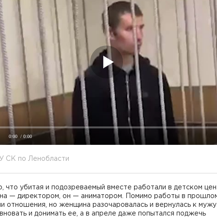
0:00
/ 0:00
У СК по Ленобласти
, что убитая и подозреваемый вместе работали в детском це
она — директором, он — аниматором. Помимо работы в прошло
и отношения, но женщина разочаровалась и вернулась к мужу
вновать и донимать ее, а в апреле даже попытался поджечь