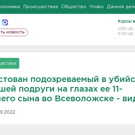
кономика
Происшествия
Общество
Чтиво
Дачное дел
Курсы 
USD ЦБ
ть новость
EUR ЦБ
шествия
стован подозреваемый в убийс
ей подруги на глазах ее 11-
него сына во Всеволожске - ви
.06.2022