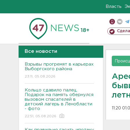
Власть
Э
18+
Сдела
Все новости
Проис
Взрывы прогремят в карьерах
Выборгского района
Аре
23:11, 05.08.2026
бывш
Кольцо сдавило палец.
лет
Подарок на память обернулся
вызовом спасателей в
детский лагерь в Ленобласти
11:20 01
- фото
22:51, 05.08.2026
Как правильно гасить ипотеку