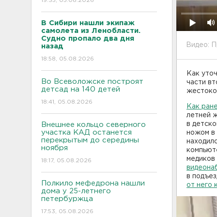
19:35, 05.08.2026
В Сибири нашли экипаж
самолета из Ленобласти.
Судно пропало два дня
Видео: П
назад
18:58, 05.08.2026
Как уто
Во Всеволожске построят
части вт
детсад на 140 детей
жестоко
18:41, 05.08.2026
Как ран
летней ж
в детско
Внешнее кольцо северного
участка КАД останется
ножом в 
перекрытым до середины
находилс
ноября
компьюте
медиков
18:17, 05.08.2026
видеона
в подъе
Полкило мефедрона нашли
от него 
дома у 25-летнего
петербуржца
17:53, 05.08.2026