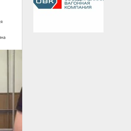
ня
ина