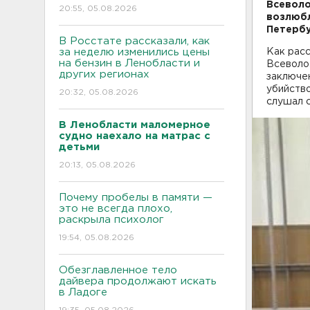
Всеволо
20:55, 05.08.2026
возлюбл
Петербу
В Росстате рассказали, как
за неделю изменились цены
Как расс
на бензин в Ленобласти и
Всеволо
других регионах
заключен
убийство
20:32, 05.08.2026
слушал с
В Ленобласти маломерное
судно наехало на матрас с
детьми
20:13, 05.08.2026
Почему пробелы в памяти —
это не всегда плохо,
раскрыла психолог
19:54, 05.08.2026
Обезглавленное тело
дайвера продолжают искать
в Ладоге