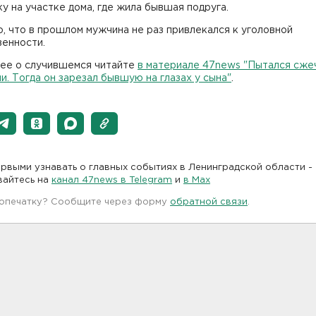
у на участке дома, где жила бывшая подруга.
, что в прошлом мужчина не раз привлекался к уголовной
венности.
ее о случившемся читайте
в материале 47news "Пытался сжеч
и. Тогда он зарезал бывшую на глазах у сына"
.
рвыми узнавать о главных событиях в Ленинградской области -
вайтесь на
канал 47news в Telegram
и
в Maх
 опечатку? Сообщите через форму
обратной связи
.