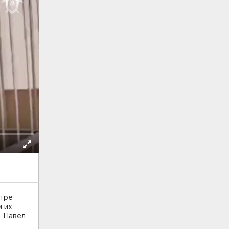
нтре
м их
. Павел