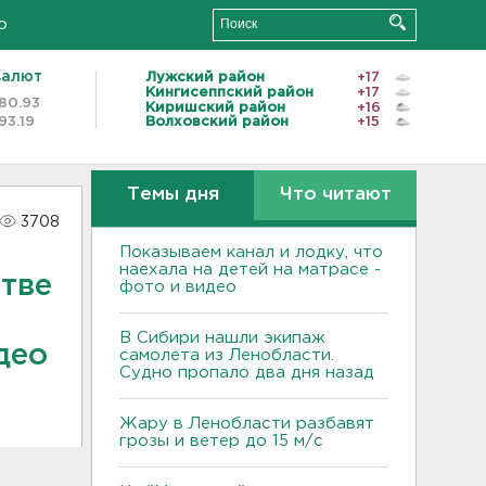
о
валют
Лужский район
+17
Кингисеппский район
+17
80.93
Киришский район
+16
93.19
Волховский район
+15
Темы дня
Что читают
3708
Показываем канал и лодку, что
наехала на детей на матрасе -
тве
фото и видео
В Сибири нашли экипаж
део
самолета из Ленобласти.
Судно пропало два дня назад
Жару в Ленобласти разбавят
грозы и ветер до 15 м/с