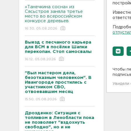
постройк
«Танечкина сосна» из
Сясьстроя заняла третье
Известно
место во всероссийском
ответст
конкурсе деревьев
Подробн
16:30, 05.08.2026
отпустил
Выезд с песчаного карьера
для ВСМ в посёлке Шапки
перекопан. Стоп самосвалы
16:12, 05.08.2026
Чтобы пе
"Был мастером дела,
подписы
безотказным человеком". В
Ивангороде простились с
Увидели
участником СВО,
отвоевавшим месяц
15:50, 05.08.2026
Дрозденко: Ситуация с
топливом в Ленобласти пока
не позволяет "вздохнуть
свободно", но и не