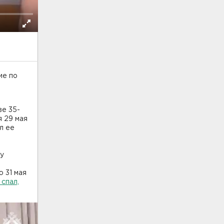
ие по
ве 35-
я 29 мая
л ее
ду
ю 31 мая
спал,