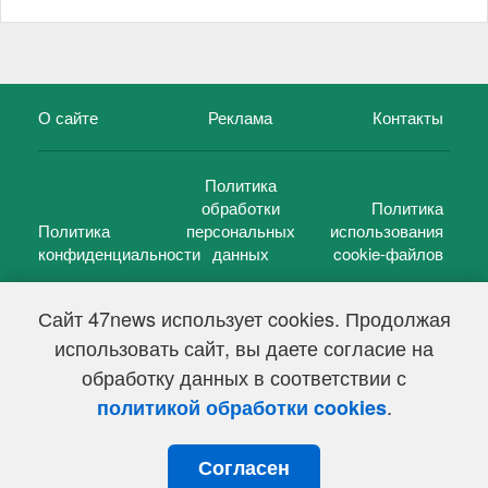
О сайте
Реклама
Контакты
Политика
обработки
Политика
Политика
персональных
использования
конфиденциальности
данных
cookie-файлов
Сайт 47news использует cookies. Продолжая
использовать сайт, вы даете согласие на
©
47 новостей (47 news)
2005 — 2026 г.
обработку данных в соответствии с
Свидетельство о регистрации СМИ Эл № ФС 77-39848, выдано
Федеральной службой по надзору в сфере связи,
.
политикой обработки cookies
информационных технологий и массовых коммуникаций
(Роскомнадзор) от 18 мая 2010г.
Согласен