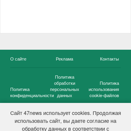
О сайте
Реклама
Контакты
Политика
обработки
Политика
Политика
персональных
использования
конфиденциальности
данных
cookie-файлов
Сайт 47news использует cookies. Продолжая
использовать сайт, вы даете согласие на
©
47 новостей (47 news)
2005 — 2026 г.
обработку данных в соответствии с
Свидетельство о регистрации СМИ Эл № ФС 77-39848, выдано