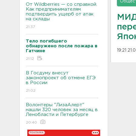
Общес
От Wildberries — со справкой.
Как предпринимателям
подтвердить ущерб от атак
МИД
на склады
пер
21:37
Япо
Тело погибшего
обнаружено после пожара в
19:21 21.
Гатчине
21:12
В Госдуму внесут
законопроект об отмене ЕГЭ
в России
21:02
Волонтеры "ЛизаАлерт"
нашли 320 человек за месяц в
Ленобласти и Петербурге
20:40
РЕКЛАМА