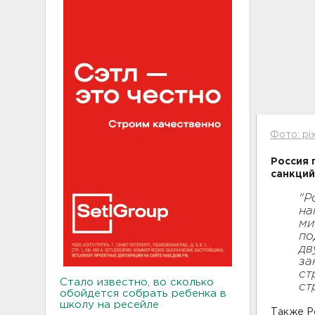
Фото: pi
Россия 
санкций
"Р
на
ми
по
дв
за
ст
Стало известно, во сколько
ст
обойдется собрать ребенка в
школу на ресейле
Также Ро