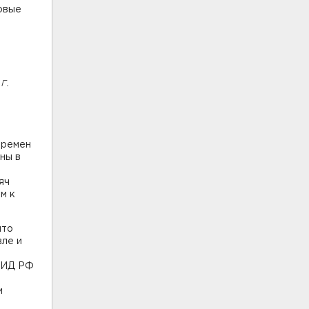
овые
г.
времен
ны в
,
яч
м к
что
вле и
 МИД РФ
и