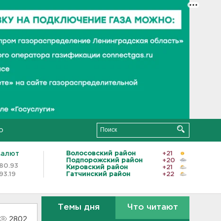
о
валют
Волосовский район
+21
Подпорожский район
+20
80.93
Кировский район
+21
93.19
Гатчинский район
+22
Темы дня
Что читают
2802