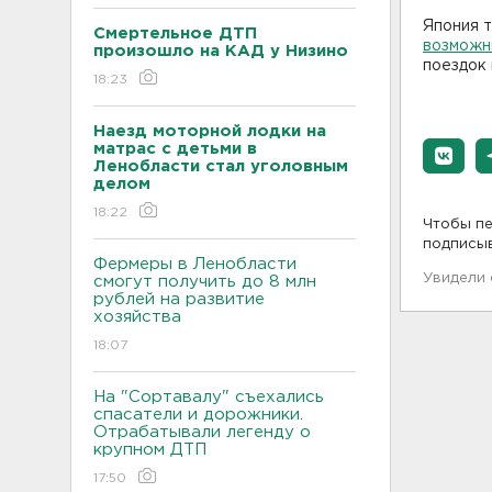
Япония 
Смертельное ДТП
возможн
произошло на КАД у Низино
поездок 
18:23
Наезд моторной лодки на
матрас с детьми в
Ленобласти стал уголовным
делом
18:22
Чтобы пе
подписы
Фермеры в Ленобласти
Увидели
смогут получить до 8 млн
рублей на развитие
хозяйства
18:07
На "Сортавалу" съехались
спасатели и дорожники.
Отрабатывали легенду о
крупном ДТП
17:50