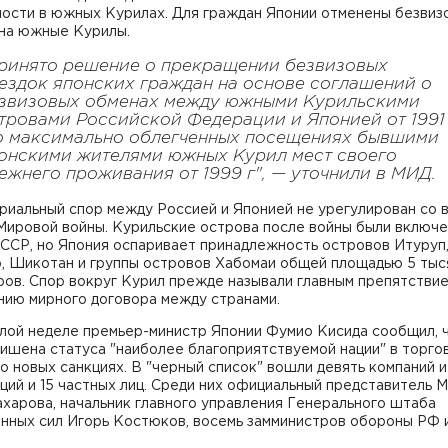
ности в южных Курилах. Для граждан Японии отменены безвиз
 на южные Курилы.
ринято решение о прекращении безвизовых
ездок японских граждан на основе соглашений о
звизовых обменах между южными Курильскими
тровами Российской Федерации и Японией от 1991 
о максимально облегченных посещениях бывшими
онскими жителями южных Курил мест своего
ежнего проживания от 1999 г", — уточнили в МИД.
риальный спор между Россией и Японией не урегулирован со 
Мировой войны. Курильские острова после войны были включе
СССР, но Япония оспаривает принадлежность островов Итуруп
, Шикотан и группы островов Хабомаи общей площадью 5 тыс
ов. Спор вокруг Курил прежде называли главным препятствие
нию мирного договора между странами.
лой неделе премьер-министр Японии Фумио Кисида сообщил, 
ишена статуса "наиболее благоприятствуемой нации" в торго
о новых санкциях. В "черный список" вошли девять компаний и
ций и 15 частных лиц. Среди них официальный представитель
харова, начальник главного управления Генерального штаба
нных сил Игорь Костюков, восемь замминистров обороны РФ 