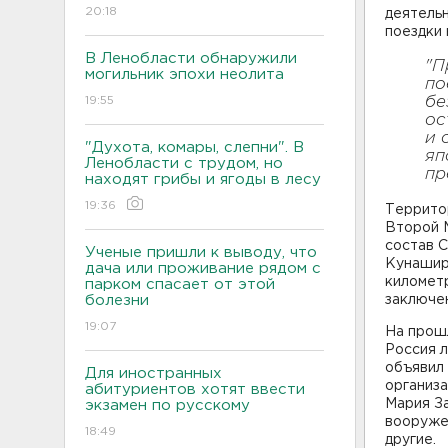
20:18
деятель
поездки
В Ленобласти обнаружили
"П
могильник эпохи неолита
по
19:55
бе
ос
и 
"Духота, комары, слепни". В
яп
Ленобласти с трудом, но
пр
находят грибы и ягоды в лесу
19:36
Террито
Второй 
состав 
Ученые пришли к выводу, что
Кунашир
дача или проживание рядом с
километр
парком спасает от этой
болезни
заключе
19:07
На прош
Россия л
объявил 
Для иностранных
организа
абитуриентов хотят ввести
Мария За
экзамен по русскому
вооруже
18:49
другие.