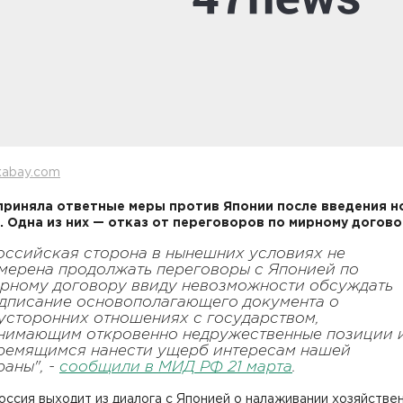
xabay.com
приняла ответные меры против Японии после введения н
. Одна из них — отказ от переговоров по мирному догово
оссийская сторона в нынешних условиях не
мерена продолжать переговоры с Японией по
рному договору ввиду невозможности обсуждать
дписание основополагающего документа о
усторонних отношениях с государством,
нимающим откровенно недружественные позиции 
ремящимся нанести ущерб интересам нашей
раны", -
сообщили в МИД РФ 21 марта
.
ссия выходит из диалога с Японией о налаживании хозяйстве