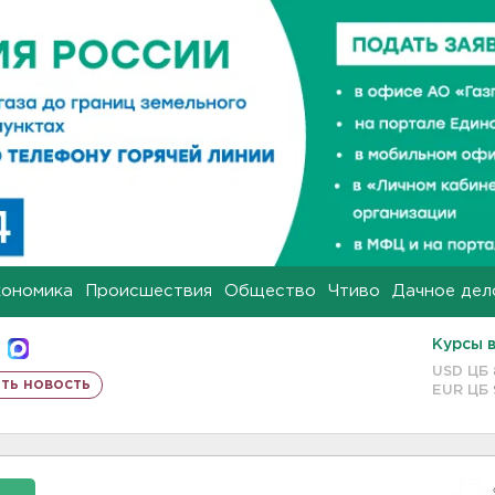
кономика
Происшествия
Общество
Чтиво
Дачное дел
Курсы 
USD ЦБ
ть новость
EUR ЦБ