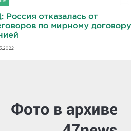
тво
: Россия отказалась от
еговоров по мирному договору
нией
03.2022