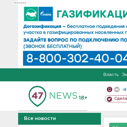
РЕКЛАМА
Власть
Э
18+
Сдела
Все новости