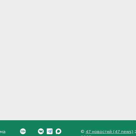
ма
©
47 новостей (47 news)