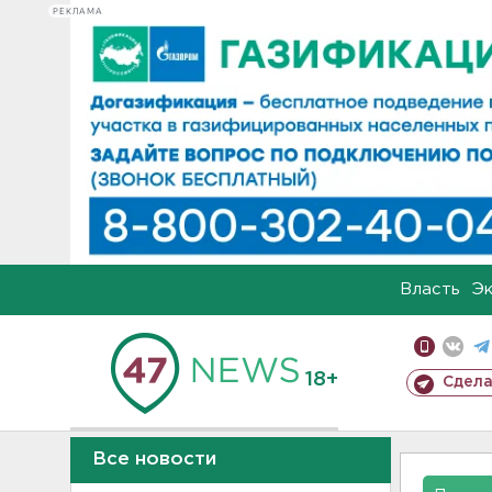
РЕКЛАМА
Власть
Э
18+
Сдела
Все новости