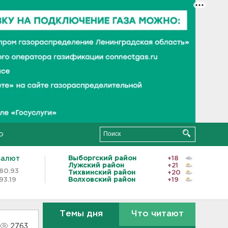
о
валют
Выборгский район
+18
Лужский район
+21
80.93
Тихвинский район
+20
93.19
Волховский район
+19
Темы дня
Что читают
2763