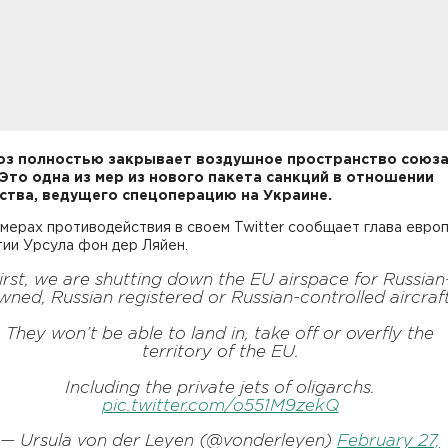
з полностью закрывает воздушное пространство союза
 Это одна из мер из нового пакета санкций в отношении
ства, ведущего спецоперацию на Украине.
мерах противодействия в своем Twitter сообщает глава евро
ии Урсула фон дер Ляйен.
irst, we are shutting down the EU airspace for Russian
wned, Russian registered or Russian-controlled aircraft
They won’t be able to land in, take off or overfly the
territory of the EU.
Including the private jets of oligarchs.
pic.twitter.com/o551M9zekQ
— Ursula von der Leyen (@vonderleyen)
February 27,