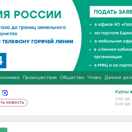
кономика
Происшествия
Общество
Чтиво
Дачное дел
Курсы 
USD ЦБ
ть новость
EUR ЦБ