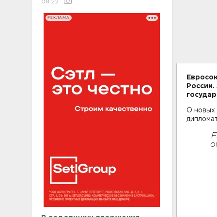
08:22
РЕКЛАМА
Евросою
России.
государ
О новых 
дипломат
F
o