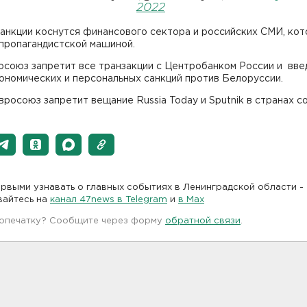
2022
санкции коснутся финансового сектора и российских СМИ, ко
 пропагандистской машиной.
осоюз запретит все транзакции с Центробанком России и вве
ономических и персональных санкций против Белоруссии.
росоюз запретит вещание Russia Today и Sputnik в странах с
рвыми узнавать о главных событиях в Ленинградской области -
вайтесь на
канал 47news в Telegram
и
в Maх
 опечатку? Сообщите через форму
обратной связи
.