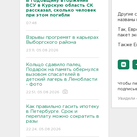
В годовщину вторжения
ВСУ в Курскую область СК
рассказал, сколько человек
Другие 
при этом погибли
названы
07:48
Так, Евр
пакет эк
Взрывы прогремят в карьерах
Выборгского района
Также Ев
23:11, 05.08.2026
Кольцо сдавило палец.
Подарок на память обернулся
вызовом спасателей в
детский лагерь в Ленобласти
Чтобы пе
- фото
подписы
22:51, 05.08.2026
Увидели
Как правильно гасить ипотеку
в Петербурге. Срок и
переплату можно сократить в
разы
22:24, 05.08.2026