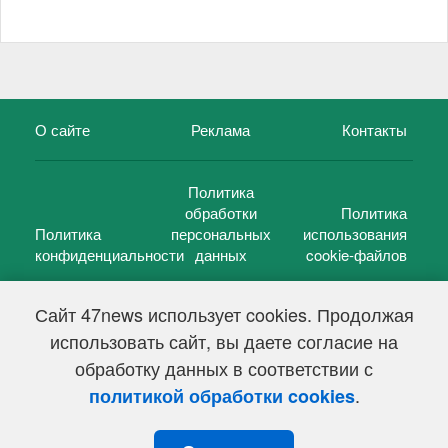
О сайте
Реклама
Контакты
Политика
обработки
Политика
Политика
персональных
использования
конфиденциальности
данных
cookie-файлов
Сайт 47news использует cookies. Продолжая
использовать сайт, вы даете согласие на
©
47 новостей (47 news)
2005 — 2026 г.
обработку данных в соответствии с
Свидетельство о регистрации СМИ Эл № ФС 77-39848, выдано
Федеральной службой по надзору в сфере связи,
.
политикой обработки cookies
информационных технологий и массовых коммуникаций
(Роскомнадзор) от 18 мая 2010г.