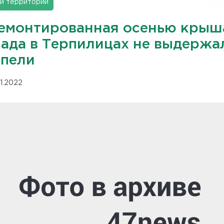
и территорий
емонтированная осенью крыш
сада в Терпилицах не выдержа
епели
01.2022