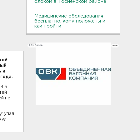
блоком в Тосненском районе
Медицинские обследования
бесплатно: кому положены и
как пройти
РЕКЛАМА
кой
ный
 и
года.
14 в
тей
ей не
: упал
кул,