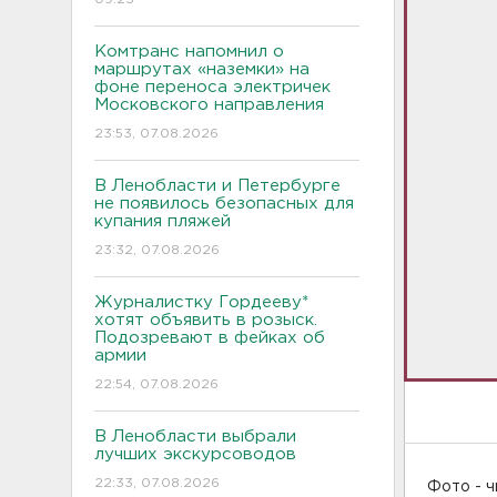
Комтранс напомнил о
маршрутах «наземки» на
фоне переноса электричек
Московского направления
23:53, 07.08.2026
В Ленобласти и Петербурге
не появилось безопасных для
купания пляжей
23:32, 07.08.2026
Журналистку Гордееву*
хотят объявить в розыск.
Подозревают в фейках об
армии
22:54, 07.08.2026
В Ленобласти выбрали
лучших экскурсоводов
22:33, 07.08.2026
Фото - 