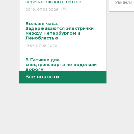
перинатального центра
Увидели
20:16, 07.08.2026
Больше часа.
Задерживаются электрички
между Петербургом и
Ленобластью
19:57, 07.08.2026
В Гатчине два
спецтранспорта не поделили
дорогу
Все новости
19:36, 07.08.2026
Медведи Бу и Тяпа из «Дома
тигра» в Ленобласти
долетели до Ирландии
19:17, 07.08.2026
Больше десятка человек
утонули в Ленобласти за
июль