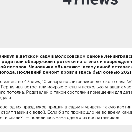
аникул в детском саду в Волосовском районе Ленинградс
 родители обнаружили протечки на стенах и поврежден
ой потолок. Чиновники объясняют: всему виной оттепель
погода. Последний ремонт кровли здесь был осенью 2021 
о известно 47news, 10 января воспитанников детского сада №
 Терпилицы встретили мокрые стены и несколько упавших час
го потолка. Родителей о таком состоянии помещений для дет
едили.
овогодних праздников пришли в садик и увидели такую картину
 стоят тазики с водой. Если б это произошло не во время кани
дети спали?" — поделилась мама одного из воспитанников.