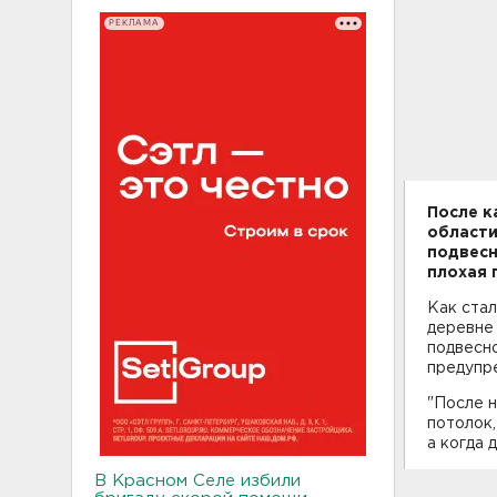
РЕКЛАМА
После к
области
подвесн
плохая 
Как стал
деревне
подвесно
предупр
"После н
потолок,
а когда 
В Красном Селе избили