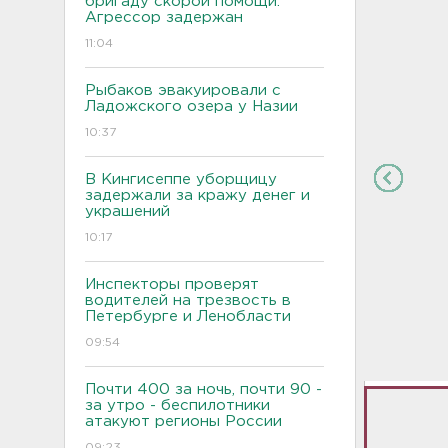
бригаду скорой помощи.
Агрессор задержан
11:04
Рыбаков эвакуировали с
Ладожского озера у Назии
10:37
В Кингисеппе уборщицу
задержали за кражу денег и
украшений
10:17
Инспекторы проверят
водителей на трезвость в
Петербурге и Ленобласти
09:54
Почти 400 за ночь, почти 90 -
за утро - беспилотники
атакуют регионы России
09:23