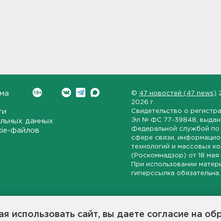
ма
©
47 новостей (47 news)
2026 г.
ти
Свидетельство о регистр
Эл № ФС 77-39848
, выда
льных данных
Федеральной службой по 
kie-файлов
сфере связи, информаци
технологий и массовых к
(Роскомнадзор) от
18 мая
При использовании матер
гиперссылка обязательна.
ет-издание, направленное на всестороннее освещение политиче
ской области, экономической и инвестиционной активности в ре
я использовать сайт, вы даете согласие на об
7 новостей» станет популярной и конструктивной площадкой дл