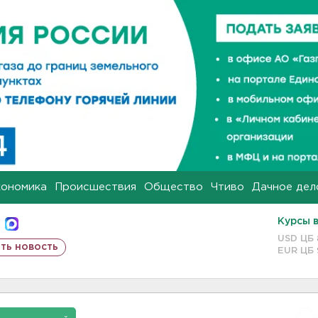
кономика
Происшествия
Общество
Чтиво
Дачное дел
Курсы 
USD ЦБ
ть новость
EUR ЦБ