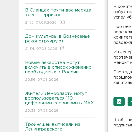
В комит
В Сланцах почти два месяца
набухшие
тлеет террикон
успел уб
21:55, 07.08.2026
Протечки
перевели
Дом культуры в Вознесенье
комитета
реконструируют
поврежд
21:34, 07.08.2026
Инженер
протечек
Новые лекарства могут
Ремонт к
включить в список жизненно
необходимых в России
Само зда
прошлом
20:56, 07.08.2026
капиталь
Жители Ленобласти могут
воспользоваться 110
цифровыми сервисами в МАХ
20:35, 07.08.2026
Чтобы пе
Тройняшек выписали из
подписы
Ленинградского