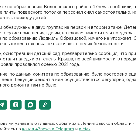
ете по образованию Волосовского района 47news сообщили, 
 плиты подвесного потолка персонал снял самостоятельно, н
рать к приходу детей.
 обнаружены в двух группах на первом и втором этаже. Дете
 в сухие помещения, где им, по словам заместителя председа
 по образованию Людмилы Образцовой, ничего не угрожает. С
енных комнатах пока не включают в целях безопасности.
, осмотревший детский сад, предварительно сообщил, что пр
 стали наледь и оттепель. Крыша, по всей видимости, в порядк
ровли проводился осенью 2021 года.
ние, по данным комитета по образованию, было построено ещ
 веке. Текущий ремонт в нем осуществляется регулярно, одн
ного ремонта там не было.
рвыми узнавать о главных событиях в Ленинградской области -
вайтесь на
канал 47news в Telegram
и
в Maх