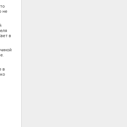
что
о не
й
теля
вет в
ичиной
е.
е в
ако