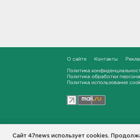
18:58, 07.08.2026
Задерживаются "Сапсаны" из
Москвы в Петербург
18:37, 07.08.2026
Мобильный медпункт приедет
проверять здоровье жителей
Соснового Бора
О сайте
Контакты
Рекла
18:18, 07.08.2026
Политика конфиденциальнос
Политика обработки персона
Врач дала рекомендации для
Политика использования coo
родителей с детьми - как
пережить жару
17:59, 07.08.2026
В Подмосковье с помощью ИИ
впервые выписали штраф за
борщевик
47news.ru — независимое интерн
17:38, 07.08.2026
общественной жизни в Ленинград
Сайт 47news использует cookies. Продолжа
Создатели рассчитывают, что «4