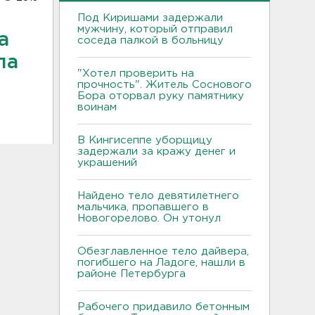
Под Киришами задержали
мужчину, который отправил
а
соседа палкой в больницу
ла
"Хотел проверить на
прочность". Житель Соснового
Бора оторвал руку памятнику
воинам
В Кингисеппе уборщицу
задержали за кражу денег и
украшений
Найдено тело девятилетнего
мальчика, пропавшего в
Новогорелово. Он утонул
Обезглавленное тело дайвера,
погибшего на Ладоге, нашли в
районе Петербурга
Рабочего придавило бетонным