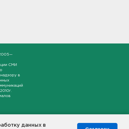
2005—
ации СМИ
но
надзору в
онных
оммуникаций
 2010г.
иалов
ской и
гионе.
работку данных в
я свободного