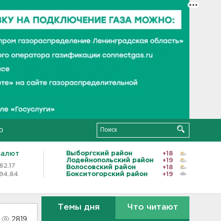
о
валют
Выборгский район
+18
Лодейнопольский район
+19
82.17
Волосовский район
+18
94.84
Бокситогорский район
+19
Темы дня
Что читают
2819