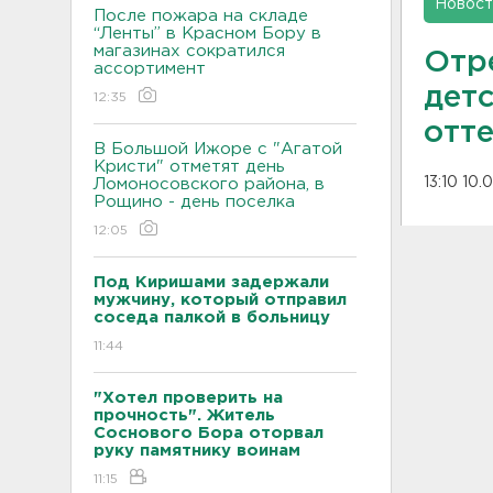
Новост
После пожара на складе
“Ленты” в Красном Бору в
магазинах сократился
Отр
ассортимент
дет
12:35
отт
В Большой Ижоре с "Агатой
Кристи" отметят день
13:10 10.
Ломоносовского района, в
Рощино - день поселка
12:05
Под Киришами задержали
мужчину, который отправил
соседа палкой в больницу
11:44
"Хотел проверить на
прочность". Житель
Соснового Бора оторвал
руку памятнику воинам
11:15