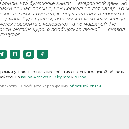
ворили, что бумажные книги — вчерашний день, но
ражи сейчас больше, чем несколько лет назад. То 
психологами, коучами, консультантами и прочими 
от рынок будет расти, потому что человеку всегда
чется говорить с человеком, а не машиной. Не
ойти онлайн-курс, а пообщаться лично", — сказал
линуров.
рвыми узнавать о главных событиях в Ленинградской области -
вайтесь на
канал 47news в Telegram
и
в Maх
 опечатку? Сообщите через форму
обратной связи
.