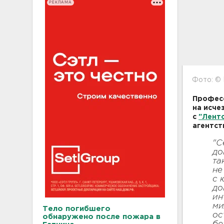
РЕКЛАМА
Фото: ©
Професс
на исче
с
"Лент
агентст
"С
до
та
не
с 
до
ин
ми
Тело погибшего
ос
обнаружено после пожара в