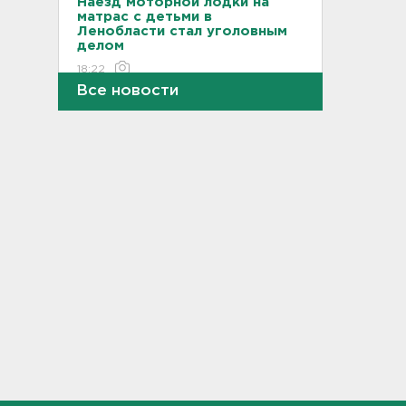
Наезд моторной лодки на
матрас с детьми в
Ленобласти стал уголовным
делом
18:22
Все новости
Фермеры в Ленобласти
смогут получить до 8 млн
рублей на развитие
хозяйства
18:07
На "Сортавалу" съехались
спасатели и дорожники.
Отрабатывали легенду о
крупном ДТП
17:50
В пятницу вузы публикуют
списки. Ленобласть подвела
итоги приемной
кампании-2026
17:36