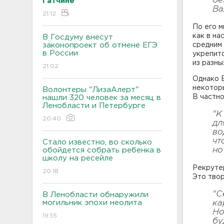
бе
Гатчине
Ва
21:12
По его 
как в на
В Госдуму внесут
законопроект об отмене ЕГЭ
средним 
в России
укрепит
из разны
21:02
Однако В
некоторы
Волонтеры "ЛизаАлерт"
В частно
нашли 320 человек за месяц в
Ленобласти и Петербурге
"К
20:40
дл
во
чт
Стало известно, во сколько
но
обойдется собрать ребенка в
школу на ресейле
Рекрутер
20:18
Это твор
"С
В Ленобласти обнаружили
могильник эпохи неолита
ка
Но
19:55
бу