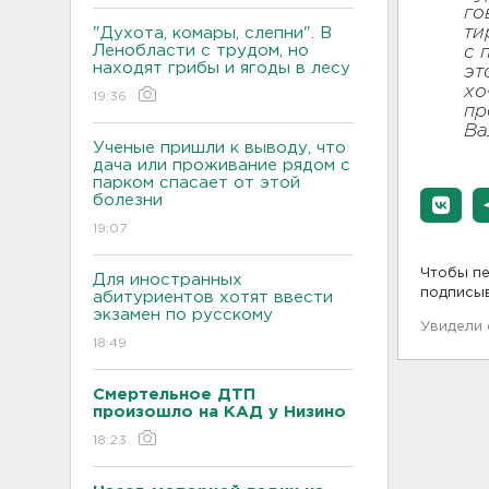
го
ти
"Духота, комары, слепни". В
Ленобласти с трудом, но
с 
находят грибы и ягоды в лесу
эт
хо
19:36
пр
Ва
Ученые пришли к выводу, что
дача или проживание рядом с
парком спасает от этой
болезни
19:07
Чтобы пе
Для иностранных
подписы
абитуриентов хотят ввести
экзамен по русскому
Увидели
18:49
Смертельное ДТП
произошло на КАД у Низино
18:23