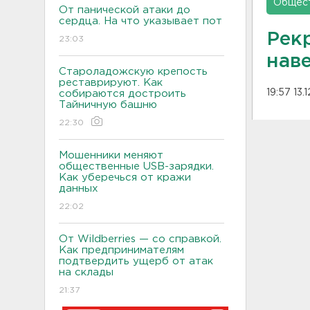
Общес
От панической атаки до
сердца. На что указывает пот
Рек
23:03
наве
Староладожскую крепость
реставрируют. Как
19:57 13.
собираются достроить
Тайничную башню
22:30
Мошенники меняют
общественные USB-зарядки.
Как уберечься от кражи
данных
22:02
От Wildberries — со справкой.
Как предпринимателям
подтвердить ущерб от атак
на склады
21:37