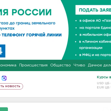
кономика
Происшествия
Общество
Чтиво
Дачное дел
Курсы 
USD ЦБ
ть новость
EUR ЦБ