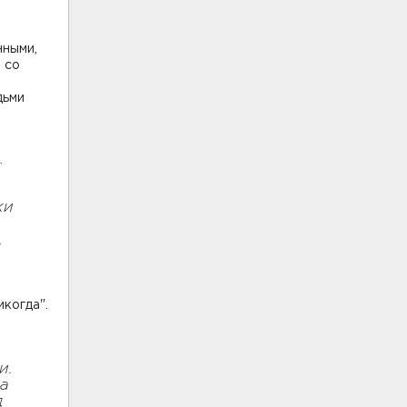
нными,
 со
дьми
.
ки
,
когда".
и.
да
д