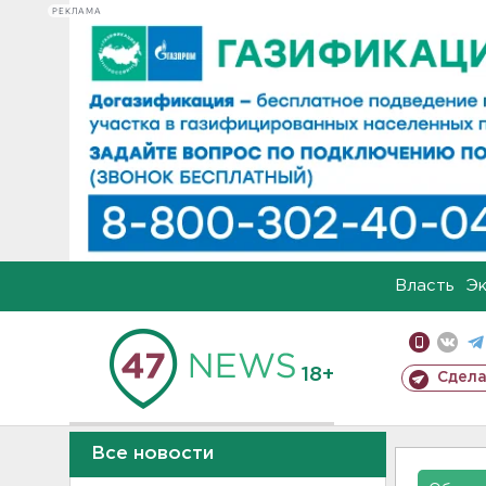
РЕКЛАМА
Власть
Э
18+
Сдела
Все новости