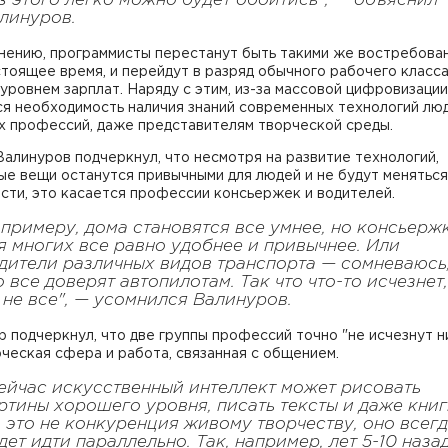
з этого легко можно будет обойтись", — объяснил
линуров.
мнению, программисты перестанут быть такими же востребова
стоящее время, и перейдут в разряд обычного рабочего класса
уровнем зарплат. Наряду с этим, из-за массовой цифровизации
ся необходимость наличия знаний современных технологий лю
х профессий, даже представителям творческой среды.
алинуров подчеркнул, что несмотря на развитие технологий,
е вещи останутся привычными для людей и не будут меняться
сти, это касается профессии консьержек и водителей.
 примеру, дома становятся все умнее, но консьерж
я многих все равно удобнее и привычнее. Или
дители различных видов транспорта — сомневаюсь
о все доверят автопилотам. Так что что-то исчезнет,
 не все", — усомнился Валинуров.
 подчеркнул, что две группы профессий точно "не исчезнут ни
ческая сфера и работа, связанная с общением.
ейчас искусственный интеллект может рисовать
ртины хорошего уровня, писать тексты и даже книг
 это не конкуренция живому творчеству, оно всег
дет идти параллельно. Так, например, лет 5-10 наза