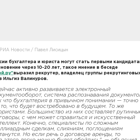
 РИА Новости / Павел Лисицын
ии бухгалтера и юриста могут стать первыми кандидата
зновение через 10-20 лет, такое мнение в беседе
ой.ру"
выразил рекрутер, владелец группы рекрутинговы
в Ильгиз Валинуров.
ейчас активно развивается электронный
кументооборот, система распознавания документо
к что бухгалтерия в привычном понимании — точно
 то, что будет востребовано в будущем. То же
юристами. Большинство из них составляет рутинны
говоры, с чем может справиться и искусственный
теллект. Конечно, специалисты по сложным
ллиардным сделкам, слияниям, поглощениям
танутся. Но если речь о договоре аренды, то