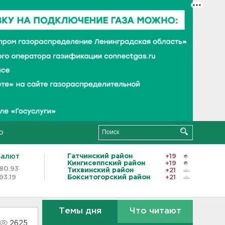
о
валют
Гатчинский район
+19
Кингисеппский район
+19
80.93
Тихвинский район
+21
93.19
Бокситогорский район
+21
Темы дня
Что читают
2625