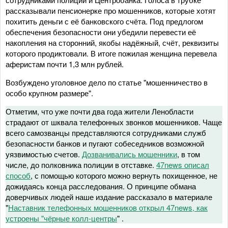
рассказывали пенсионерке про мошенников, которые хотят
похитить деньги с её банковского счёта. Под предлогом
обеспечения безопасности они убедили перевести её
накопления на сторонний, якобы надёжный, счёт, реквизиты
которого продиктовали. В итоге пожилая женщина перевела
аферистам почти 1,3 млн рублей.
Возбуждено уголовное дело по статье "мошенничество в
особо крупном размере".
Отметим, что уже почти два года жители Ленобласти
страдают от шквала телефонных звонков мошенников. Чаще
всего самозванцы представляются сотрудниками служб
безопасности банков и пугают собеседников возможной
уязвимостью счетов.
Дозванивались мошенники
, в том
числе, до полковника полиции в отставке.
47news описал
способ
, с помощью которого можно вернуть похищенное, не
дожидаясь конца расследования. О принципе обмана
доверчивых людей наше издание рассказало в материале
"
Наставник телефонных мошенников открыл 47news, как
устроены "чёрные колл-центры
"
.