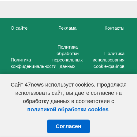
О сайте
Реклама
Контакты
Политика
обработки
Политика
Политика
персональных
использования
конфиденциальности
данных
cookie-файлов
Сайт 47news использует cookies. Продолжая
использовать сайт, вы даете согласие на
©
47 новостей (47 news)
2005 — 2026 г.
обработку данных в соответствии с
Свидетельство о регистрации СМИ Эл № ФС 77-39848, выдано
Федеральной службой по надзору в сфере связи,
.
политикой обработки cookies
информационных технологий и массовых коммуникаций
(Роскомнадзор) от 18 мая 2010г.
Согласен