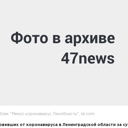
блик "Минус коронавирус Ленобласть", vk.com
вевших от коронавируса в Ленинградской области за су