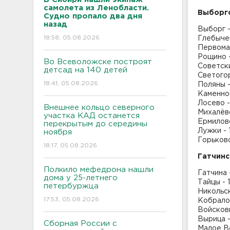
самолета из Ленобласти.
Выборг
Судно пропало два дня
назад
Выборг -
18:58, 05.08.2026
Глебычев
Первома
Рощино 
Во Всеволожске построят
Советски
детсад на 140 детей
Светогор
18:41, 05.08.2026
Поляны -
Каменног
Лосево -
Внешнее кольцо северного
Михалёво
участка КАД останется
Ермилово
перекрытым до середины
Лужки - 
ноября
Горьковс
18:17, 05.08.2026
Гатчинс
Полкило мефедрона нашли
Гатчина 
дома у 25-летнего
Тайцы - 1
петербуржца
Никольск
17:53, 05.08.2026
Кобралов
Войскови
Вырица -
Сборная России с
Малое В