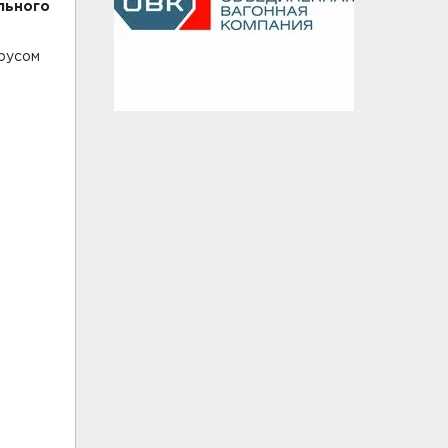
льного
ирусом