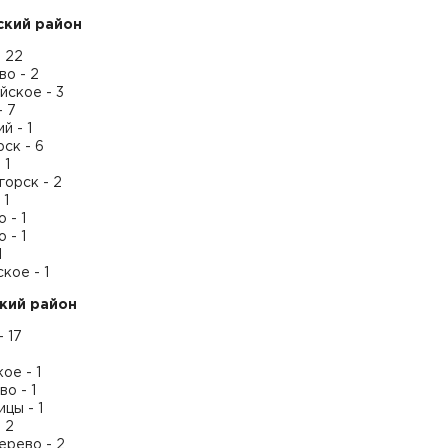
ский район
 22
о - 2
йское - 3
- 7
й - 1
ск - 6
 1
орск - 2
 1
 - 1
 - 1
1
кое - 1
кий район
- 17
ое - 1
о - 1
цы - 1
 2
ерево - 2