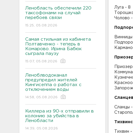
Луга - 8
Ленобласть обеспечили 220
таксофонами на случай
Торошков
перебоев связи
Чолово -
15:25, 05.08.2026
Подпор
Винницы 
Самая стильная из кабинета
Подпоро
Полтавченко - теперь в
Карманов
Комарово. Ирина Бабюк
сыграла паузу
Приозер
15:07, 05.08.2026
Приозерс
Коммунар
Леноблводоканал
Кузнечно
предупредил жителей
Краснооз
Кингисеппа о работах с
Запорожс
отключением воды
14:58, 05.08.2026
Сланцев
Сланцы -
Киллера из 90-х отправили в
Старопол
колонию за убийства в
Ленобласти
Тихвинс
14:39, 05.08.2026
Тихвин -