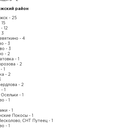
ожский район
жск - 25
 15
- 12
 3
евяткино - 4
о - 3
о - 3
о - 2
товка - 1
орозова - 2
- 1
а - 2
3
вердлова - 2
- 1
Осельки - 1
о - 1
1
ки - 1
ские Покосы - 1
есколово, СНТ Путеец - 1
о - 1