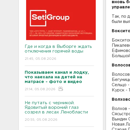
вновь б
управле
Так, по 
были выя
Боксито
Бокситог
Пикалево
Где и когда в Выборге ждать
Ефимовс
отключения горячей воды
Большой 
21:45, 05.08.2026
Волосов
Показываем канал и лодку,
Волосово
что наехала на детей на
Бегуницы
матрасе - фото и видео
Сельцо - 
21:14, 05.08.2026
Курск - 1
Волховс
Не путать с черникой.
Ядовитый вороний глаз
Волхов -
созрел в лесах Ленобласти
Сясьстро
Вындин О
20:55, 05.08.2026
Новая Ла
Старая Л