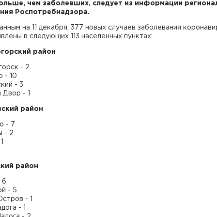
ольше, чем заболевших, следует из информации региона
ния Роспотребнадзора.
данным на 11 декабря, 377 новых случаев заболевания коронав
влены в следующих 113 населенных пунктах:
горский район
орск - 2
 - 10
кий - 3
Двор - 1
ский район
 - 7
 - 2
1
кий район
 6
й - 5
стров - 1
дога - 1
адога - 2