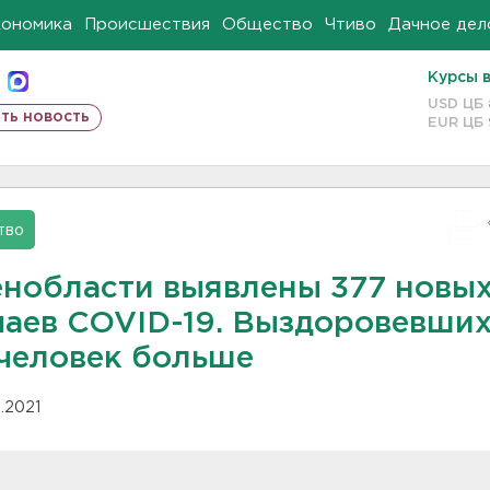
кономика
Происшествия
Общество
Чтиво
Дачное дел
Курсы 
USD ЦБ
ть новость
EUR ЦБ
тво
енобласти выявлены 377 новы
чаев COVID-19. Выздоровевших
 человек больше
2.2021