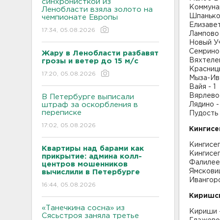
синхронисткой из
Коммунар
Ленобласти взяла золото на
Шпаньков
чемпионате Европы
Елизавет
17:34, 05.08.2026
Лампово 
Новый Уч
Семрино 
Жару в Ленобласти разбавят
Вяхтелев
грозы и ветер до 15 м/с
Красницы
17:20, 05.08.2026
Мыза-Ива
Вайя - 1
Вярлево 
В Петербурге выписали
штраф за оскорбления в
Лядино - 
переписке
Пудость 
17:02, 05.08.2026
Кингисе
Кингисеп
Квартиры над барами как
Кингисеп
прикрытие: админа колл-
Фалилеев
центров мошенников
Ямсковиц
вычислили в Петербурге
Ивангоро
16:44, 05.08.2026
Киришс
«Танечкина сосна» из
Кириши 
Сясьстроя заняла третье