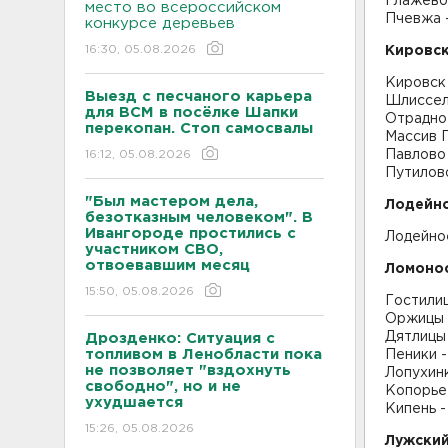
Глажево 
место во всероссийском
Пчевжа -
конкурсе деревьев
16:30, 05.08.2026
Кировск
Кировск 
Выезд с песчаного карьера
Шлиссел
для ВСМ в посёлке Шапки
Отрадное
перекопан. Стоп самосвалы
Массив Г
16:12, 05.08.2026
Павлово 
Путилово
"Был мастером дела,
Лодейн
безотказным человеком". В
Ивангороде простились с
Лодейно
участником СВО,
отвоевавшим месяц
Ломоно
15:50, 05.08.2026
Гостилиц
Оржицы -
Дятлицы 
Дрозденко: Ситуация с
топливом в Ленобласти пока
Пеники -
не позволяет "вздохнуть
Лопухинк
свободно", но и не
Копорье 
ухудшается
Кипень - 
15:26, 05.08.2026
Лужский