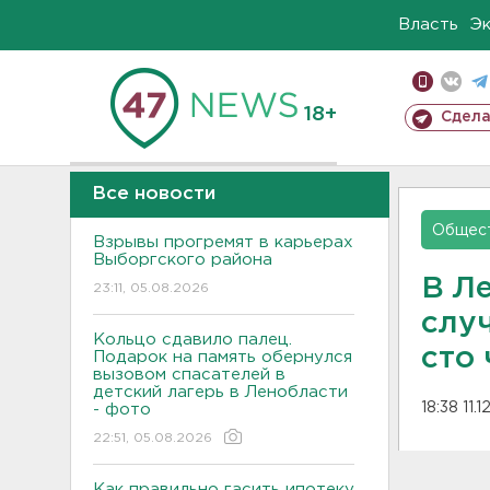
Власть
Э
18+
Сдела
Все новости
Общес
Взрывы прогремят в карьерах
Выборгского района
В Л
23:11, 05.08.2026
слу
Кольцо сдавило палец.
сто
Подарок на память обернулся
вызовом спасателей в
детский лагерь в Ленобласти
18:38 11.1
- фото
22:51, 05.08.2026
Как правильно гасить ипотеку