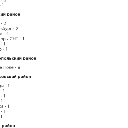
- 2
 1
ий район
- 2
ьбург - 2
 - 4
оры СНТ - 1
- 1
 - 1
опольский район
е Поле - 8
совский район
ы - 1
 1
- 1
 1
а - 1
- 1
1
 район