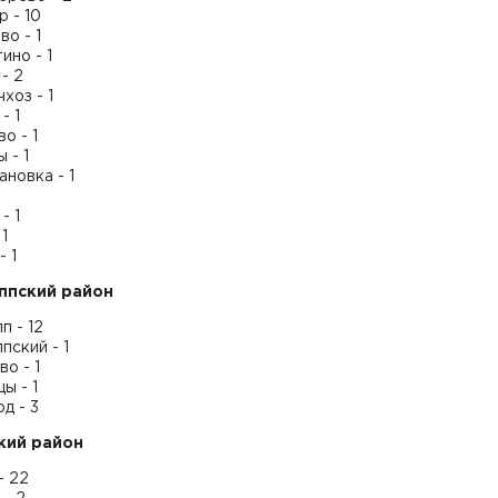
 - 10
о - 1
ино - 1
- 2
хоз - 1
- 1
о - 1
 - 1
новка - 1
- 1
1
- 1
ппский район
п - 12
пский - 1
о - 1
ы - 1
д - 3
кий район
- 22