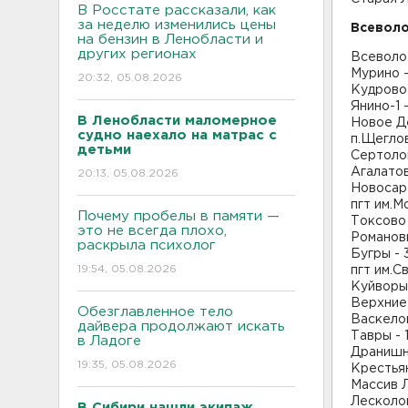
В Росстате рассказали, как
за неделю изменились цены
Всевол
на бензин в Ленобласти и
других регионах
Всеволо
Мурино -
20:32, 05.08.2026
Кудрово 
Янино-1 -
В Ленобласти маломерное
Новое Д
судно наехало на матрас с
п.Щеглов
детьми
Сертолов
Агалатов
20:13, 05.08.2026
Новосара
пгт им.М
Почему пробелы в памяти —
Токсово 
это не всегда плохо,
Романовк
раскрыла психолог
Бугры - 
19:54, 05.08.2026
пгт им.С
Куйворы 
Верхние 
Обезглавленное тело
Васкелов
дайвера продолжают искать
Тавры - 
в Ладоге
Дранишни
19:35, 05.08.2026
Крестьян
Массив Л
Лесколов
В Сибири нашли экипаж