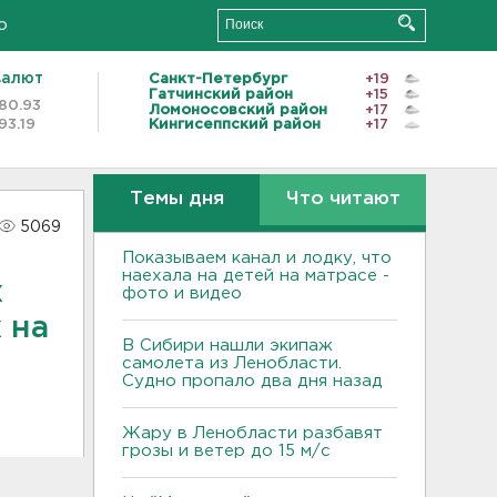
о
валют
Санкт-Петербург
+19
Гатчинский район
+15
80.93
Ломоносовский район
+17
93.19
Кингисеппский район
+17
Темы дня
Что читают
5069
Показываем канал и лодку, что
наехала на детей на матрасе -
х
фото и видео
 на
В Сибири нашли экипаж
самолета из Ленобласти.
Судно пропало два дня назад
Жару в Ленобласти разбавят
грозы и ветер до 15 м/с