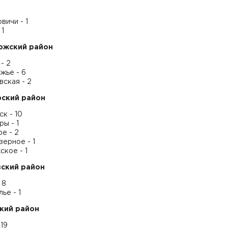
ичи - 1
 1
ожский район
- 2
жье - 6
ская - 2
ский район
к - 10
ы - 1
е - 2
ерное - 1
кое - 1
ский район
 8
ье - 1
кий район
 19