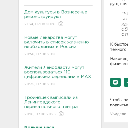
душ, поя
Дом культуры в Вознесенье
"Е
реконструируют
по
кр
21:34, 07.08.2026
об
от
Новые лекарства могут
включить в список жизненно
К быстр
необходимых в России
темного
20:56, 07.08.2026
Наконец,
физичес
Жители Ленобласти могут
воспользоваться 110
цифровыми сервисами в МАХ
20:35, 07.08.2026
Тройняшек выписали из
Чтобы пе
Ленинградского
подписы
перинатального центра
20:16, 07.08.2026
Увидели
Больше часа.