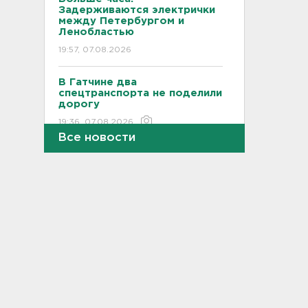
Задерживаются электрички
между Петербургом и
Ленобластью
19:57, 07.08.2026
В Гатчине два
спецтранспорта не поделили
дорогу
19:36, 07.08.2026
Все новости
Медведи Бу и Тяпа из «Дома
тигра» в Ленобласти
долетели до Ирландии
19:17, 07.08.2026
Больше десятка человек
утонули в Ленобласти за
июль
18:58, 07.08.2026
Задерживаются "Сапсаны" из