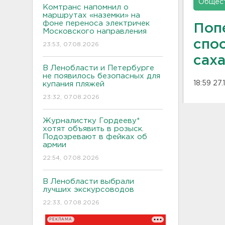
Общес
Комтранс напомнил о
маршрутах «наземки» на
фоне переноса электричек
Попе
Московского направления
спо
23:53, 07.08.2026
саха
В Ленобласти и Петербурге
не появилось безопасных для
18:59 27.
купания пляжей
23:32, 07.08.2026
Журналистку Гордееву*
хотят объявить в розыск.
Подозревают в фейках об
армии
22:54, 07.08.2026
В Ленобласти выбрали
лучших экскурсоводов
22:33, 07.08.2026
РЕКЛАМА