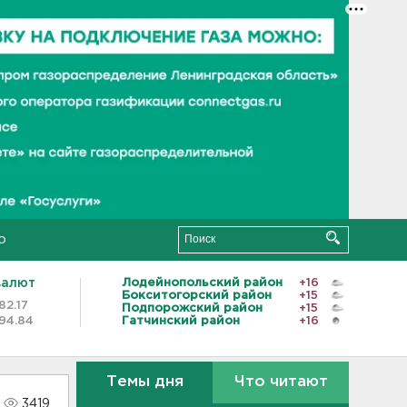
о
валют
Лодейнопольский район
+16
Бокситогорский район
+15
82.17
Подпорожский район
+15
94.84
Гатчинский район
+16
Темы дня
Что читают
3419