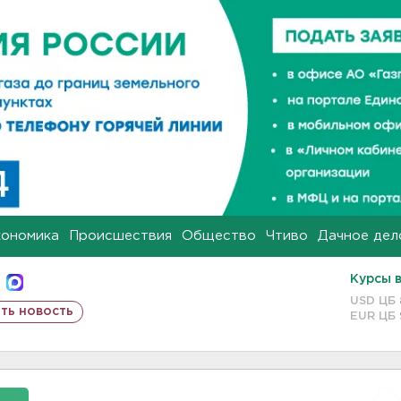
кономика
Происшествия
Общество
Чтиво
Дачное дел
Курсы 
USD ЦБ
ть новость
EUR ЦБ