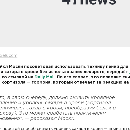
xels.com
йкл Мосли посоветовал использовать технику пения для
я сахара в крови без использования лекарств, передаёт
и
со ссылкой на
Daily Mail
. По его словам, это позволит сн
 кортизола — гормона, который отвечает за реакцию на
то, в свою очередь, должно снизить кровяное
вление и уровень сахара в крови (кортизол
еличивает сахар в крови, преобразуя белок в
юкозу). Это может сработать практически
новенно", — рассказал Мосли.
 простой способ снизить уровень сахара в крови — принять г