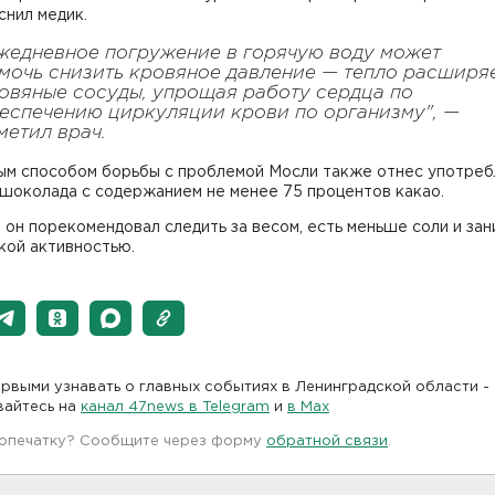
снил медик.
жедневное погружение в горячую воду может
мочь снизить кровяное давление — тепло расширя
овяные сосуды, упрощая работу сердца по
еспечению циркуляции крови по организму", —
метил врач.
ым способом борьбы с проблемой Мосли также отнес употре
 шоколада с содержанием не менее 75 процентов какао.
 он порекомендовал следить за весом, есть меньше соли и зан
кой активностью.
рвыми узнавать о главных событиях в Ленинградской области -
вайтесь на
канал 47news в Telegram
и
в Maх
 опечатку? Сообщите через форму
обратной связи
.