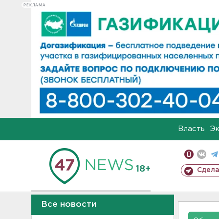
РЕКЛАМА
Власть
Э
18+
Сдела
Все новости