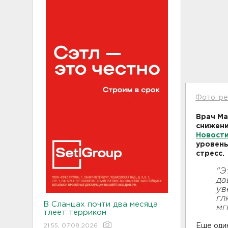
Фото: pe
Врач Ма
снижени
Новост
уровень
стресс.
"Э
да
ув
гл
В Сланцах почти два месяца
мг
тлеет террикон
21:55, 07.08.2026
Еще один