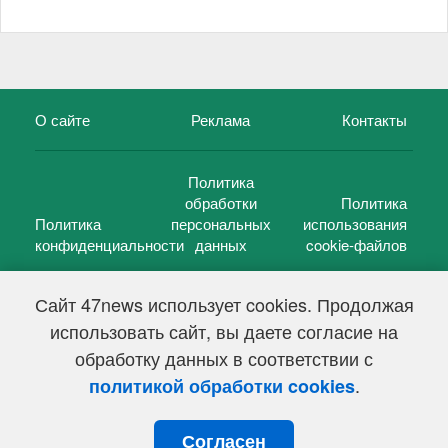
О сайте
Реклама
Контакты
Политика
обработки
Политика
Политика
персональных
использования
конфиденциальности
данных
cookie-файлов
Сайт 47news использует cookies. Продолжая
использовать сайт, вы даете согласие на
©
47 новостей (47 news)
2005 — 2026 г.
обработку данных в соответствии с
Свидетельство о регистрации СМИ Эл № ФС 77-39848, выдано
Федеральной службой по надзору в сфере связи,
.
политикой обработки cookies
информационных технологий и массовых коммуникаций
(Роскомнадзор) от 18 мая 2010г.
Согласен