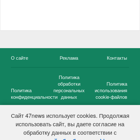
О сайте
Реклама
Контакты
Политика
обработки
Политика
Политика
персональных
использования
конфиденциальности
данных
cookie-файлов
Сайт 47news использует cookies. Продолжая
использовать сайт, вы даете согласие на
©
47 новостей (47 news)
2005 — 2026 г.
обработку данных в соответствии с
Свидетельство о регистрации СМИ Эл № ФС 77-39848, выдано
Федеральной службой по надзору в сфере связи,