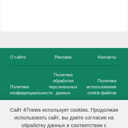
О сайте
Реклама
Контакты
Политика
обработки
Политика
Политика
персональных
использования
конфиденциальности
данных
cookie-файлов
Сайт 47news использует cookies. Продолжая
использовать сайт, вы даете согласие на
©
47 новостей (47 news)
2005 — 2026 г.
обработку данных в соответствии с
Свидетельство о регистрации СМИ Эл № ФС 77-39848, выдано