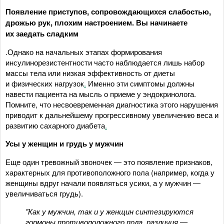
Появление приступов, сопровождающихся слабостью,
дрожью рук, плохим настроением. Вы начинаете
их заедать сладким
.Однако на начальных этапах формирования
инсулинорезистентности часто наблюдается лишь набор
массы тела или низкая эффективность от диеты
и физических нагрузок
.
Именно эти симптомы должны
навести пациента на мысль о приеме у эндокринолога.
Помните, что несвоевременная диагностика этого нарушения
приводит к дальнейшему прогрессивному увеличению веса и
развитию сахарного диабета
.
Усы у женщин и грудь у мужчин
Еще один тревожный звоночек — это появление признаков,
характерных для противоположного пола (например, когда у
женщины вдруг начали появляться усики, а у мужчин —
увеличиваться грудь).
"Как у мужчин, так и у женщин синтезируются
гормоны противоположного пола, различия —