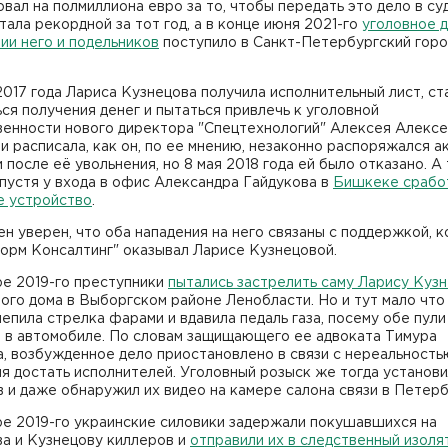
вал на полмиллиона евро за то, чтобы передать это дело в суд
тала рекордной за тот год, а в конце июня 2021-го
уголовное д
ии него и подельников
поступило в Санкт-Петербургский гор
017 года Лариса Кузнецова получила исполнительный лист, ст
ся получения денег и пытаться привлечь к уголовной
венности нового директора "Спецтехнологий" Алексея Алексе
и расписала, как он, по ее мнению, незаконно распоряжался а
 после её увольнения, но 8 мая 2018 года ей было отказано. А
пустя у входа в офис Александра Гайдукова в
Бишкеке срабо
е устройство
.
н уверен, что оба нападения на него связаны с поддержкой, 
орм Консалтинг" оказывал Ларисе Кузнецовой.
ре 2019-го преступники
пытались застрелить саму Ларису Куз
ого дома в Выборгском районе Ленобласти. Но и тут мало что
епила стрелка фарами и вдавила педаль газа, посему обе пули
и в автомобиле. По словам защищающего ее адвоката Тимура
, возбужденное дело приостановлено в связи с нереальность
я достать исполнителей. Уголовный розыск же тогда установи
 и даже обнаружил их видео на камере салона связи в Петерб
ре 2019-го украинские силовики задержали покушавшихся на
ва и Кузнецову киллеров и
отправили их в следственный изоля