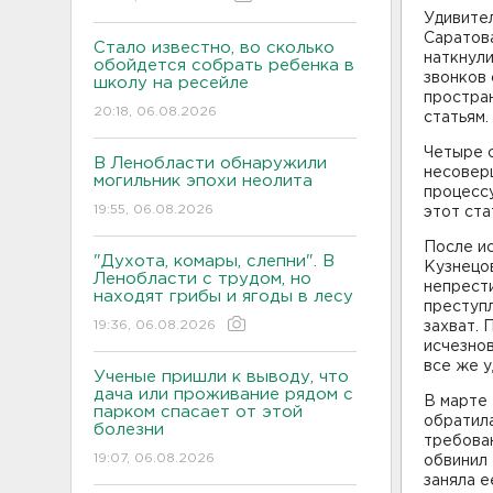
Удивител
Саратова
Стало известно, во сколько
наткнул
обойдется собрать ребенка в
звонков 
школу на ресейле
простра
20:18, 06.08.2026
статьям
Четыре с
В Ленобласти обнаружили
несоверш
могильник эпохи неолита
процессу
19:55, 06.08.2026
этот ста
После и
"Духота, комары, слепни". В
Кузнецов
Ленобласти с трудом, но
непрести
находят грибы и ягоды в лесу
преступ
19:36, 06.08.2026
захват. 
исчезнов
все же у
Ученые пришли к выводу, что
дача или проживание рядом с
В марте 
парком спасает от этой
обратил
болезни
требован
19:07, 06.08.2026
обвинил 
заняла е