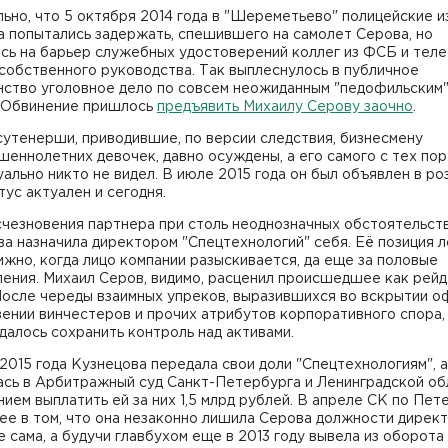
ьно, что 5 октября 2014 года в "Шереметьево" полицейские и
 попытались задержать, спешившего на самолет Серова, но
ись на барьер служебных удостоверений коллег из ФСБ и тел
собственного руководства. Так выплеснулось в публичное
нство уголовное дело по совсем неожиданным "педофильским
. Обвинение пришлось
предъявить Михаилу Серову заочно
.
утенерши, приводившие, по версии следствия, бизнесмену
еннолетних девочек, давно осуждены, а его самого с тех пор
ально никто не видел. В июле 2015 года он был объявлен в ро
тус актуален и сегодня.
счезновения партнера при столь неоднозначных обстоятельст
а назначила директором "Спецтехнологий" себя. Её позиция л
жно, когда лицо компании разыскивается, да еще за половые
ления. Михаил Серов, видимо, расценил происшедшее как рей
После череды взаимных упреков, выразившихся во вскрытии о
ении винчестеров и прочих атрибутов корпоративного спора,
далось сохранить контроль над активами.
2015 года Кузнецова передала свои доли "Спецтехнологиям", а
ась в Арбитражный суд Санкт-Петербурга и Ленинградской об
ием выплатить ей за них 1,5 млрд рублей. В апреле СК по Пет
ее в том, что она незаконно лишила Серова должности директ
е сама, а будучи главбухом еще в 2013 году вывела из оборота