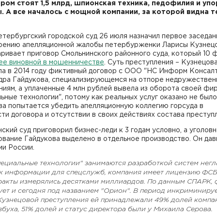
ром стоят 1,5 млрд, шпионская техника, педофилия и уп
. А все началось с мощной компании, за которой видна т
тербургский городской суд 26 июля назначил первое заседан
рению апелляционной жалобы петербурженки Ларисы Кузнецо
ривает приговор Смольнинского районного суда, который 10 
 ее виновной в мошенничестве
. Суть преступления – Кузнецов
ла в 2014 году фиктивный договор с ООО "НС Информ Консалт
дра Гайдукова, специализирующемся на отпоре недружестве
иям, а уплаченные 4 млн рублей вывела из оборота своей фи
ьные технологии", потому как реальных услуг оказано не было
ва попытается убедить апелляционную коллегию горсуда в
ти договора и отсутствии в своих действиях состава преступ
ский суд приговорил бизнес-леди к 3 годам условно, а уголов
вание Гайдукова выделено в отдельное производство. Он дав
ми России.
ециальные технологии" занимаются разработкой систем негл
 к информации для спецслужб, компания имеет лицензию ФСБ
ракты измерялись десятками миллиардов. По данным СПАРК,
ует и сегодня под названием "Орион". В период инкриминиру
Кузнецовой преступления ей принадлежали 49% долей компа
вбуха, 51% долей и статус директора были у Михаила Серова.