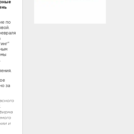
орные
ень
ие по
вой.
февраля
а
инг"
нным
рмы
.
ления.
ное
но за
асного
.
 фирма
емого
нии и