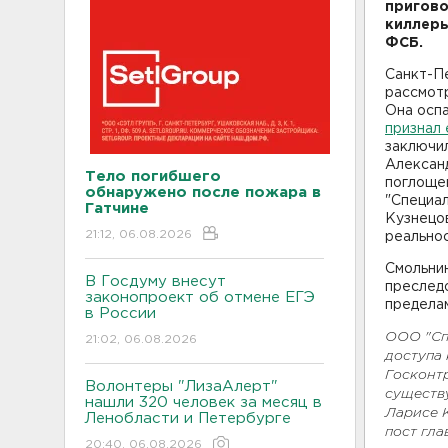
пригово
киллеры
ФСБ.
Санкт-Пе
рассмот
Она оспа
признал
заключи
Алексан
Тело погибшего
поглощен
обнаружено после пожара в
"Специал
Гатчине
Кузнецо
21:12, 06.08.2026
реальнос
Смольнин
В Госдуму внесут
преследо
законопроект об отмене ЕГЭ
предела
в России
ООО "Сп
21:02, 06.08.2026
доступа
Госконт
Волонтеры "ЛизаАлерт"
существ
нашли 320 человек за месяц в
Ларисе 
Ленобласти и Петербурге
пост гла
20:40, 06.08.2026