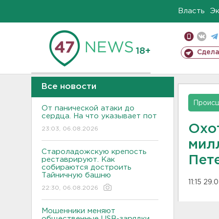
Власть
Э
18+
Сдела
Все новости
Проис
От панической атаки до
сердца. На что указывает пот
Охо
23:03, 06.08.2026
мил
Староладожскую крепость
Петерб
реставрируют. Как
собираются достроить
Тайничную башню
11:15 29.
22:30, 06.08.2026
Мошенники меняют
общественные USB-зарядки.