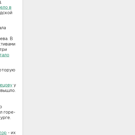
.
ело в
одской
ала
ева. В
ктивами
 три
тало
которую
нецову
у
 вышло.
ю
л горе-
урге.
тор
- их