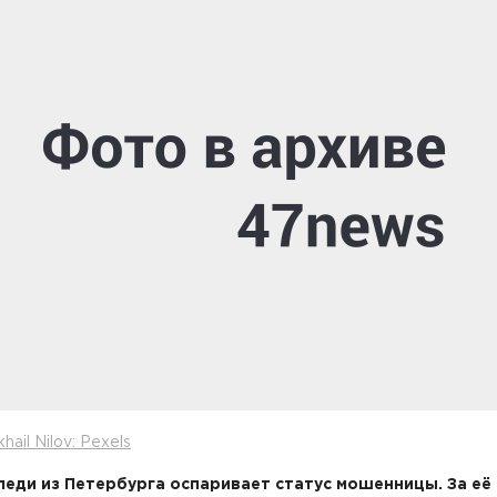
hail Nilov: Pexels
леди из Петербурга оспаривает статус мошенницы. За её