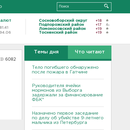
о
валют
Сосновоборский округ
+18
Подпорожский район
+17
81.41
Ломоносовский район
+19
94.06
Тосненский район
+19
Темы дня
Что читают
6082
Тело погибшего обнаружено
после пожара в Гатчине
Руководителя ячейки
мормонов из Выборга
задержали за финансирование
ФБК*
Назначено первое заседание
по делу об убийстве 9-летнего
мальчика из Петербурга