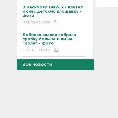
В Касимово BMW X7 влетел
и снёс детскую площадку -
фото
15:51, 06.08.2026
Лобовая авария собрала
пробку больше 8 км на
"Коле" - фото
15:32, 06.08.2026
Стало известно, зачем
Все новости
депутатов ЗакСа экстренно
вызывают на работу
15:14, 06.08.2026
Жителей Ленобласти
предупреждают, что погода
завтра испортится, и
серьезно
15:01, 06.08.2026