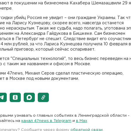
вают в покушении на бизнесмена Кахабера Шемазашвили 29 
непре.
сидки убийц Россия не увидит – они граждане Украины. Так ч
е на Ларису Кузнецову, скорее всего, навсегда останется
о нераскрытым. Такая же судьба, надо полагать, уготована э
шениям на Александра Гайдукова в Бишкеке. Сам бизнесмен
ться в Петербург не спешит. Следствие видит его соучастни
4 млн рублей, за что Лариса Кузнецова получила 10 февраля 
льный приговор, который сейчас оспаривает.
ется "Специальных технологий", то весь бизнес переведен на
 с таким же названием и офисом в Москве.
ыми 47news, Михаил Серов сделал пластическую операцию,
ет в Москве под новыми документами.
рвыми узнавать о главных событиях в Ленинградской области -
вайтесь на
канал 47news в Telegram
и
в Maх
 опечатку? Сообщите через форму
обратной связи
.