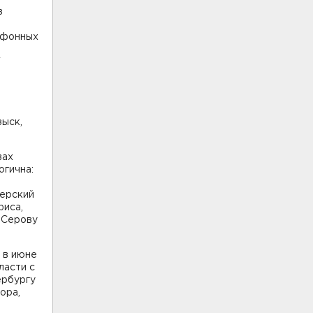
з
ефонных
"
зыск,
вах
огична:
дерский
фиса,
 Серову
 в июне
ласти с
ербургу
ора,