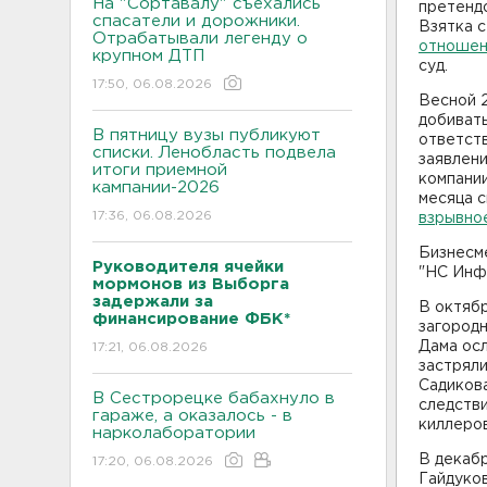
На "Сортавалу" съехались
претендо
спасатели и дорожники.
Взятка с
Отрабатывали легенду о
отношен
крупном ДТП
суд.
17:50, 06.08.2026
Весной 2
добивать
В пятницу вузы публикуют
ответст
списки. Ленобласть подвела
заявлени
итоги приемной
компании
кампании-2026
месяца с
17:36, 06.08.2026
взрывно
Бизнесме
Руководителя ячейки
"НС Инф
мормонов из Выборга
задержали за
В октяб
финансирование ФБК*
загородн
Дама осл
17:21, 06.08.2026
застрял
Садикова
В Сестрорецке бабахнуло в
следстви
гараже, а оказалось - в
киллеров
нарколаборатории
В декаб
17:20, 06.08.2026
Гайдуко