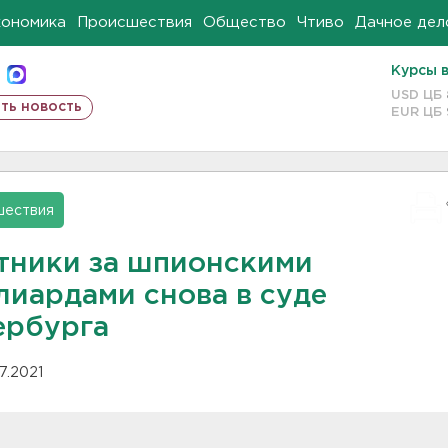
кономика
Происшествия
Общество
Чтиво
Дачное дел
Курсы 
USD ЦБ
ть новость
EUR ЦБ
шествия
тники за шпионскими
лиардами снова в суде
урга ​​​​​​​
07.2021