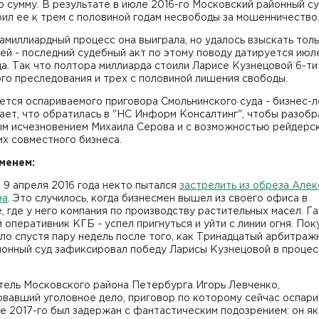
 сумму. В результате в июле 2016-го Московский районный с
ил ее к трем с половиной годам несвободы за мошенничество
миллиардный процесс она выиграла, но удалось взыскать толь
ей - последний судебный акт по этому поводу датируется июл
а. Так что полтора миллиарда стоили Ларисе Кузнецовой 6-ти
го преследования и трех с половиной лишения свободы.
ется оспариваемого приговора Смольнинского суда - бизнес-л
ет, что обратилась в "НС Информ Консалтинг", чтобы разобр
ым исчезновением Михаила Серова и с возможностью рейдерс
их совместного бизнеса.
менем:
9 апреля 2016 года некто пытался
застрелить из обреза Алек
ва
. Это случилось, когда бизнесмен вышел из своего офиса в
 где у него компания по производству растительных масел. Г
 оперативник КГБ - успел пригнуться и уйти с линии огня. По
о спустя пару недель после того, как Тринадцатый арбитраж
ионный суд зафиксировал победу Ларисы Кузнецовой в процес
тель Московского района Петербурга Игорь Левченко,
вавший уголовное дело, приговор по которому сейчас оспари
е 2017-го был задержан с фантастическим подозрением: он я