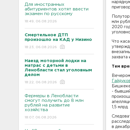
нарядную
Для иностранных
приговор
абитуриентов хотят ввести
экзамен по русскому
Полутора
18:49, 06.08.2026
млн рубл
2020 год
уголовно
Смертельное ДТП
произошло на КАД у Низино
Что каса
утвержда
18:23, 06.08.2026
внезапн
захвата 
Наезд моторной лодки на
матрас с детьми в
Тем вре
Ленобласти стал уголовным
делом
Вечером 
Гайдуко
18:22, 06.08.2026
Бишкеке,
- бывший
Фермеры в Ленобласти
произошл
смогут получить до 8 млн
апелляц
рублей на развитие
1,5 млрд.
хозяйства
Следова
18:07, 06.08.2026
расследо
в декабр