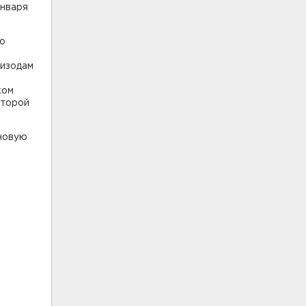
января
то
пизодам
ком
второй
 новую