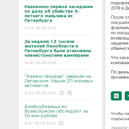
подозре
Назначено первое заседание
2019 в Д
по делу об убийстве 9-
летнего мальчика из
После от
Петербурга
покушени
формальн
17:04, 06.08.2026
по поку
возвраща
За неделю 1,3 тысячи
хищения 
жителей Ленобласти и
обвините
Петербурга были атакованы
членистоногими вампирами
Что каса
16:46, 06.08.2026
компанию
По данн
"Казино-призрак" закрыли на
прожива
Лиговском. Нашли 211 игровых
автоматов
16:29, 06.08.2026
Бомбоубежища во
Всеволожске обследуют за
Чтобы пе
1,6 млн рублей
подписы
16:10, 06.08.2026
Увидели