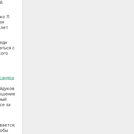
уд
.
ко 11
ем
 лет
еди
аться с
кого
сандра
айдуков
кушение
ный
се за
вается,
кобы