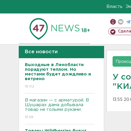
Власть
Э
18+
Сдела
Все новости
Проис
Выходные в Ленобласти
порадуют теплом. Но
местами будет дождливо и
У с
ветрено
"КИ
16:02
13:55 20
В магазин — с арматурой. В
Шушарах дама добывала
товар не голыми руками
15:58
Товары Wildberries будут