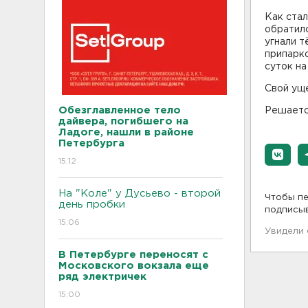
Как стал
обратилс
угнали т
припарко
суток на
Свой уще
Обезглавленное тело
Решаетс
дайвера, погибшего на
Ладоге, нашли в районе
Петербурга
15:12
На "Коле" у Дусьево - второй
Чтобы пе
день пробки
подписы
15:06
Увидели
В Петербурге переносят с
Московского вокзала еще
ряд электричек
15:00