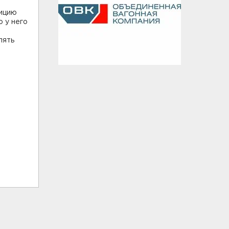
лицию
 у него
пять