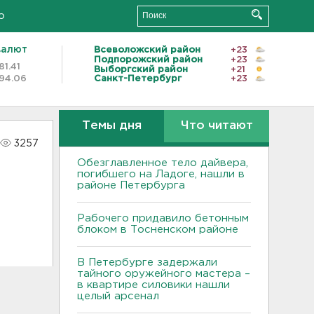
о
валют
Всеволожский район
+23
Подпорожский район
+23
81.41
Выборгский район
+21
94.06
Санкт-Петербург
+23
Темы дня
Что читают
3257
Обезглавленное тело дайвера,
погибшего на Ладоге, нашли в
районе Петербурга
Рабочего придавило бетонным
блоком в Тосненском районе
В Петербурге задержали
тайного оружейного мастера –
в квартире силовики нашли
целый арсенал