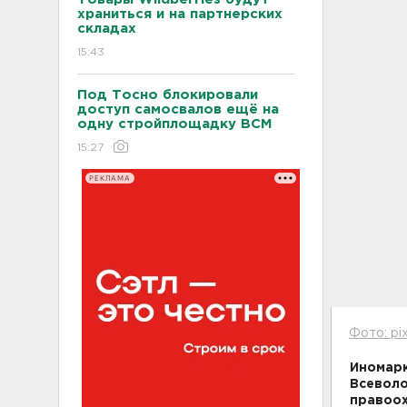
храниться и на партнерских
складах
15:43
Под Тосно блокировали
доступ самосвалов ещё на
одну стройплощадку ВСМ
15:27
РЕКЛАМА
Фото: pi
Иномарк
Всеволо
правоох