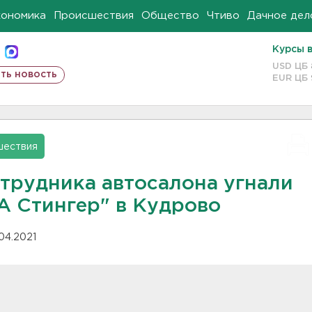
кономика
Происшествия
Общество
Чтиво
Дачное дел
Курсы 
USD ЦБ
ть новость
EUR ЦБ
шествия
отрудника автосалона угнали
А Стингер" в Кудрово
.04.2021