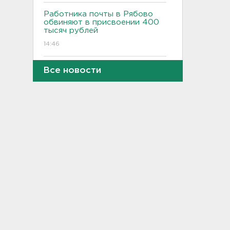
Работника почты в Рябово
обвиняют в присвоении 400
тысяч рублей
14:46
Верховный суд просят снять
Все новости
партию "Яблоко" с выборов
14:31
Рабочего придавило
бетонным блоком в
Тосненском районе
14:25
Дачников ждет реверс на
"Скандинавии"
14:18
В Петербурге задержали
тайного оружейного мастера
– в квартире силовики нашли