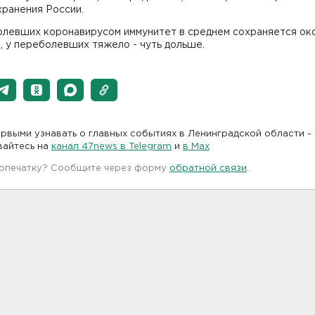
хранения России.
олевших коронавирусом иммунитет в среднем сохраняется ок
, у переболевших тяжело - чуть дольше.
рвыми узнавать о главных событиях в Ленинградской области -
вайтесь на
канал 47news в Telegram
и
в Maх
 опечатку? Сообщите через форму
обратной связи
.