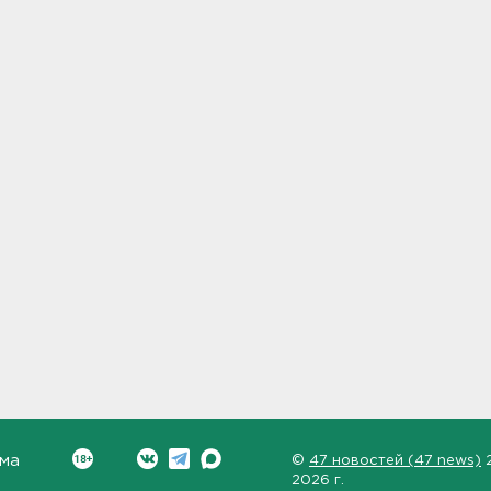
ма
©
47 новостей (47 news)
2026 г.