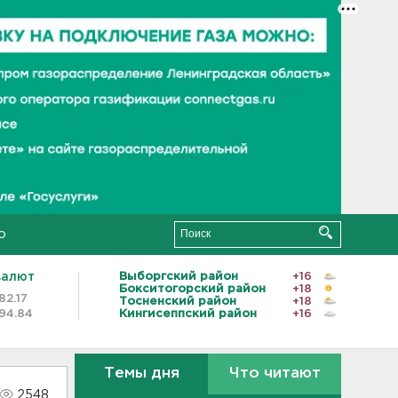
о
валют
Выборгский район
+16
Бокситогорский район
+18
82.17
Тосненский район
+18
94.84
Кингисеппский район
+16
Темы дня
Что читают
2548