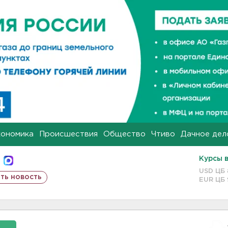
кономика
Происшествия
Общество
Чтиво
Дачное дел
Курсы 
USD ЦБ
ть новость
EUR ЦБ