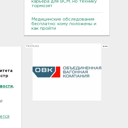
карьера для ВСМ, но технику
тормозят
Медицинские обследования
бесплатно: кому положены и
как пройти
РЕКЛАМА
итета
истр
вости
.
я
ется