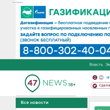
РЕКЛАМА
Власть
Э
18+
Сдела
Все новости