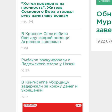
Общес
"Хотел проверить на
прочность". Житель
Соснового Бора оторвал
Обн
руку памятнику воинам
Мур
11:15
зав
В Красном Селе избили
бригаду скорой помощи.
19:22 07
Агрессор задержан
11:04
Рыбаков эвакуировали с
Ладожского озера у Назии
10:37
В Кингисеппе уборщицу
задержали за кражу денег и
украшений
10:17
РЕКЛАМА