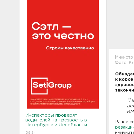
Министр
Фото: Kr
Обнаде
к корон
здравоо
закончи
"Н
ве
им
Инспекторы проверят
водителей на трезвость в
Ранее с
Петербурге и Ленобласти
ревакци
09:54
иммуните