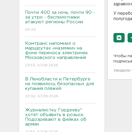
здравоо
Почти 400 за ночь, почти 90 -
У переб
за утро - беспилотники
полугода
атакуют регионы России
09:23
Комтранс напомнил о
маршрутах «наземки» на
фоне переноса электричек
Чтобы пе
Московского направления
подписы
23:53, 07.08.2026
Увидели
В Ленобласти и Петербурге
не появилось безопасных для
купания пляжей
23:32, 07.08.2026
Журналистку Гордееву*
хотят объявить в розыск.
Подозревают в фейках об
армии
22:54, 07.08.2026