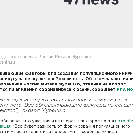
 здравоохранения России Михаил Мурашко
emlin.ru
живающие факторы для создания популяционного иммун
авирусу за весну-лето в России есть. Об этом заявил мин
хранения России Михаил Мурашко, отвечая на вопрос,
тся ли эпидемия коронавируса к осени, сообщает
РИА Но
аша задача создать популяционный иммунитет за
сну-лето. Все обнадеживающие факторы на сегодн
еются",- сказал Мурашко.
ообщалось, что уже привитым через некоторое время
потребу
нация
: "Все будет зависеть от формирования популяционного
та и у нас в стране, и за пределами", - сообщал министр