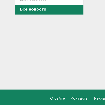
Все новости
В Ленобласти выбрали
лучших экскурсоводов
22:33, 07.08.2026
В Сланцах почти два месяца
тлеет террикон
21:55, 07.08.2026
Дом культуры в Вознесенье
реконструируют
21:34, 07.08.2026
Новые лекарства могут
включить в список жизненно
необходимых в России
20:56, 07.08.2026
Жители Ленобласти могут
О сайте
Контакты
Рекла
воспользоваться 110