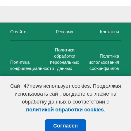
О сайте
Реклама
Контакты
Политика
обработки
Политика
Политика
персональных
использования
конфиденциальности
данных
cookie-файлов
Сайт 47news использует cookies. Продолжая
использовать сайт, вы даете согласие на
©
47 новостей (47 news)
2005 — 2026 г.
обработку данных в соответствии с
Свидетельство о регистрации СМИ Эл № ФС 77-39848, выдано
Федеральной службой по надзору в сфере связи,
.
политикой обработки cookies
информационных технологий и массовых коммуникаций
(Роскомнадзор) от 18 мая 2010г.
Согласен