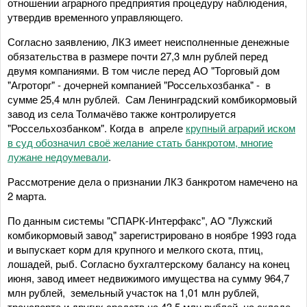
отношении аграрного предприятия процедуру наблюдения,
утвердив временного управляющего.
Согласно заявлению, ЛКЗ имеет неисполненные денежные
обязательства в размере почти 27,3 млн рублей перед
двумя компаниями. В том числе перед АО "Торговый дом
"Агроторг" - дочерней компанией "Россельхозбанка" - в
сумме 25,4 млн рублей. Сам Ленинградский комбикормовый
завод из села Толмачёво также контролируется
"Россельхозбанком". Когда в апреле
крупный аграрий иском
в суд обозначил своё желание стать банкротом, многие
лужане недоумевали
.
Рассмотрение дела о признании ЛКЗ банкротом намечено на
2 марта.
По данным системы "СПАРК-Интерфакс", АО "Лужский
комбикормовый завод" зарегистрировано в ноябре 1993 года
и выпускает корм для крупного и мелкого скота, птиц,
лошадей, рыб. Согласно бухгалтерскому балансу на конец
июня, завод имеет недвижимого имущества на сумму 964,7
млн рублей, земельный участок на 1,01 млн рублей,
транспорта и других средств на 43,5 млн рублей, на складе