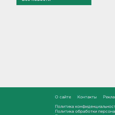
В Тосно открыли
перекрёсток, разбитый
самосвалами со стройки
ВСМ
17:19
В вузы Петербурга по квоте
для участников СВО и их
детей поступили 3,4 тысячи
человек
16:57
Найдено тело
девятилетнего мальчика,
пропавшего в
Новогорелово. Он утонул
16:41
Бывшего директора Popcorn
О сайте
Контакты
Рекла
Books приговорили к 4 годам
условно
Политика конфиденциальнос
Политика обработки персона
16:16