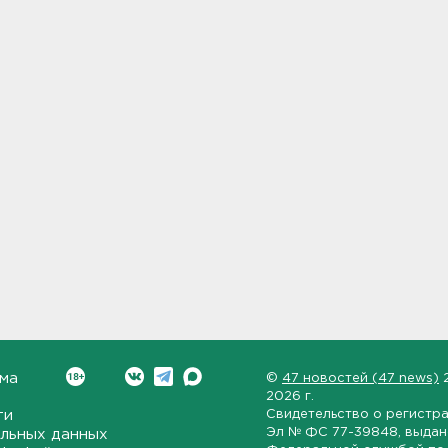
ма
©
47 новостей (47 news)
2026 г.
ти
Свидетельство о регистр
Эл № ФС 77-39848
, выда
льных данных