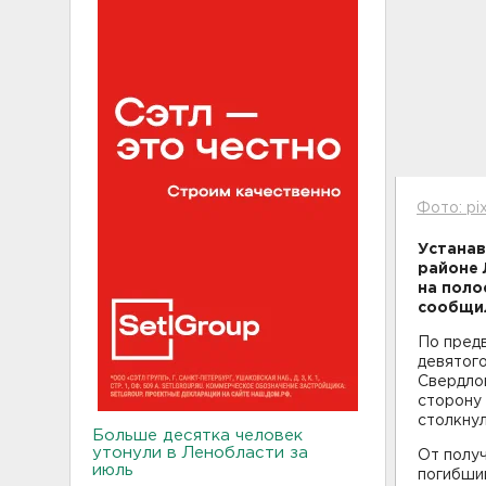
Фото: pi
Устанав
районе 
на поло
сообщил
По пред
девятого
Свердлов
сторону 
столкнул
Больше десятка человек
утонули в Ленобласти за
От получ
июль
погибши