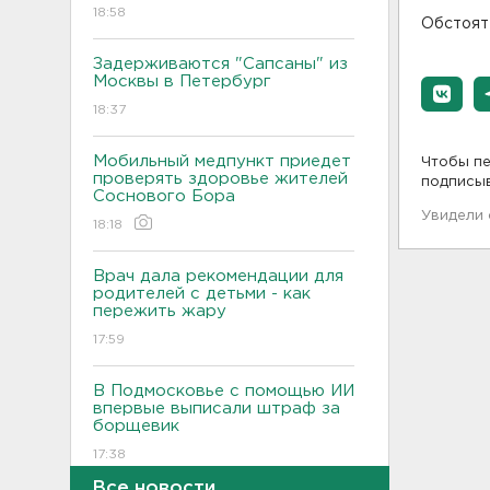
18:58
Обстоят
Задерживаются "Сапсаны" из
Москвы в Петербург
18:37
Мобильный медпункт приедет
Чтобы пе
проверять здоровье жителей
подписы
Соснового Бора
Увидели
18:18
Врач дала рекомендации для
родителей с детьми - как
пережить жару
17:59
В Подмосковье с помощью ИИ
впервые выписали штраф за
борщевик
17:38
Все новости