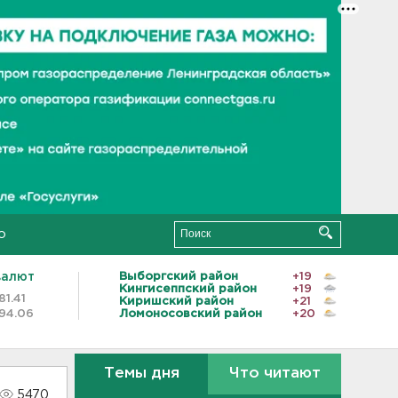
о
валют
Выборгский район
+19
Кингисеппский район
+19
81.41
Киришский район
+21
94.06
Ломоносовский район
+20
Темы дня
Что читают
5470