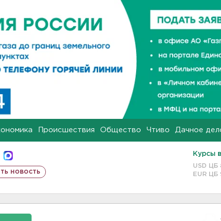
кономика
Происшествия
Общество
Чтиво
Дачное дел
Курсы 
USD ЦБ
ть новость
EUR ЦБ