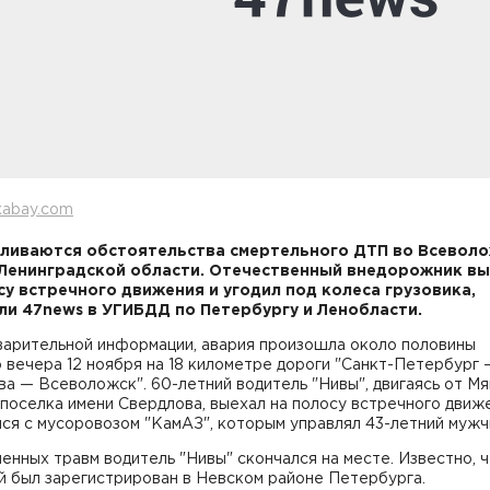
xabay.com
ливаются обстоятельства смертельного ДТП во Всевол
Ленинградской области. Отечественный внедорожник в
су встречного движения и угодил под колеса грузовика,
и 47news в УГИБДД по Петербургу и Ленобласти.
варительной информации, авария произошла около половины
 вечера 12 ноября на 18 километре дороги "Санкт-Петербург 
а — Всеволожск". 60-летний водитель "Нивы", двигаясь от Мя
поселка имени Свердлова, выехал на полосу встречного движ
ся с мусоровозом "КамАЗ", которым управлял 43-летний мужч
енных травм водитель "Нивы" скончался на месте. Известно, 
й был зарегистрирован в Невском районе Петербурга.