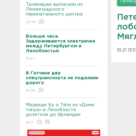
Проис
Тройняшек выписали из
Ленинградского
перинатального центра
Пет
20:16
лоб
Мяг
Больше часа.
Задерживаются электрички
между Петербургом и
10:21 13.
Ленобластью
19:57
В Гатчине два
спецтранспорта не поделили
дорогу
19:36
Медведи Бу и Тяпа из «Дома
тигра» в Ленобласти
долетели до Ирландии
19:17
РЕКЛАМА