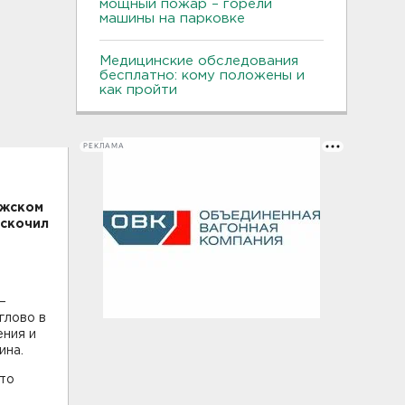
мощный пожар – горели
машины на парковке
Медицинские обследования
бесплатно: кому положены и
как пройти
РЕКЛАМА
ожском
ыскочил
—
глово в
ения и
ина.
что