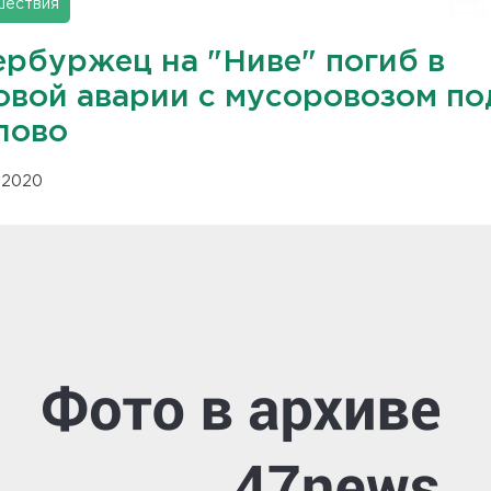
шествия
ербуржец на "Ниве" погиб в
овой аварии с мусоровозом по
лово
11.2020