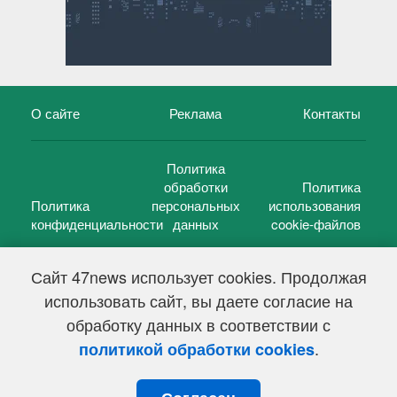
О сайте
Реклама
Контакты
Политика
обработки
Политика
Политика
персональных
использования
конфиденциальности
данных
cookie-файлов
Сайт 47news использует cookies. Продолжая
использовать сайт, вы даете согласие на
©
47 новостей (47 news)
2005 — 2026 г.
обработку данных в соответствии с
Свидетельство о регистрации СМИ Эл № ФС 77-39848, выдано
Федеральной службой по надзору в сфере связи,
.
политикой обработки cookies
информационных технологий и массовых коммуникаций
(Роскомнадзор) от 18 мая 2010г.