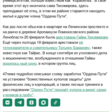
университетом, больше известным как "Корабелка". В своё
время этот вуз окончила сама Тихомирова, здесь
преподавал её отец, в этом же районе стараются находить
жильё и другие члена "Ордена Пути".
Как раз после обысков в квартире на Ленинском проспекте и
на ранчо в деревне Аропаккузи Ломоносовского района
Ленобласти 20 февраля была
арестована Гайва Тихомирова
.
Ещё через полгода 19 февраля арестовали
её
телохранителя и сожительницу Татьяну Баранову
, также
известную как Тайрис. В конце сентября из уголовного дела
о мошенничестве, возбужденного в отношении Гайвы
родилось ещё одно
, в котором группа лиц.
47news подробно описывал схему заработка "Ордена Пути"
на установке "божественных куполов защиты" для
физических лиц и корпораций, а также лесные тренинги в
расследовании
"Орден Пути" продаёт купола и видит своих
учеников в гробу"
.