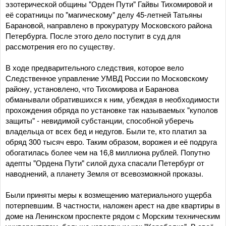
эзотерической общины "Орден Пути" Гайвы Тихомировой и
её соратницы по "магическому" делу 45-летней Татьяны
Барановой, направлено в прокуратуру Московского района
Петербурга. После этого дело поступит в суд для
рассмотрения его по существу.
В ходе предварительного следствия, которое вело
Следственное управление УМВД России по Московскому
району, установлено, что Тихомирова и Баранова
обманывали обратившихся к ним, убеждая в необходимости
прохождения обряда по установке так называемых "куполов
защиты" - невидимой субстанции, способной уберечь
владельца от всех бед и недугов. Были те, кто платил за
обряд 300 тысяч евро. Таким образом, ворожея и её подруга
обогатилась более чем на 16,8 миллиона рублей. Попутно
адепты "Ордена Пути" силой духа спасали Петербург от
наводнений, а планету Земля от всевозможной проказы.
Были приняты меры к возмещению материального ущерба
потерпевшим. В частности, наложен арест на две квартиры в
доме на Ленинском проспекте рядом с Морским техническим