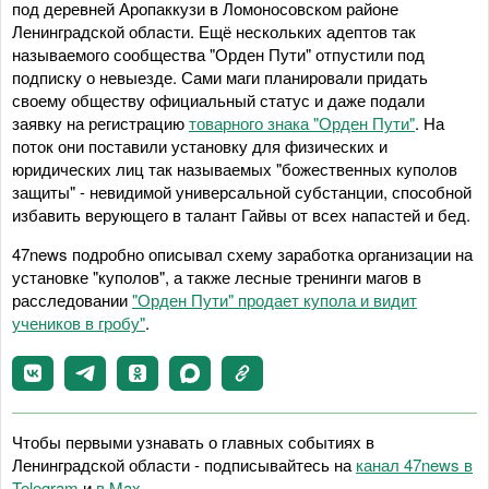
под деревней Аропаккузи в Ломоносовском районе
Ленинградской области. Ещё нескольких адептов так
называемого сообщества "Орден Пути" отпустили под
подписку о невыезде. Сами маги планировали придать
своему обществу официальный статус и даже подали
заявку на регистрацию
товарного знака "Орден Пути"
. На
поток они поставили установку для физических и
юридических лиц так называемых "божественных куполов
защиты" - невидимой универсальной субстанции, способной
избавить верующего в талант Гайвы от всех напастей и бед.
47news подробно описывал схему заработка организации на
установке "куполов", а также лесные тренинги магов в
расследовании
"Орден Пути" продает купола и видит
учеников в гробу"
.
Чтобы первыми узнавать о главных событиях в
Ленинградской области - подписывайтесь на
канал 47news в
Telegram
и
в Maх