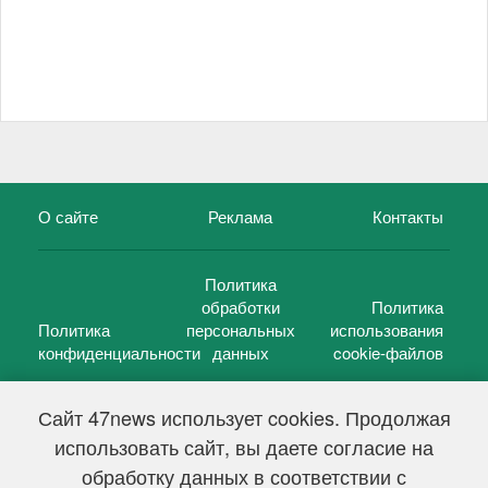
О сайте
Реклама
Контакты
Политика
обработки
Политика
Политика
персональных
использования
конфиденциальности
данных
cookie-файлов
Сайт 47news использует cookies. Продолжая
использовать сайт, вы даете согласие на
©
47 новостей (47 news)
2005 — 2026 г.
обработку данных в соответствии с
Свидетельство о регистрации СМИ Эл № ФС 77-39848, выдано