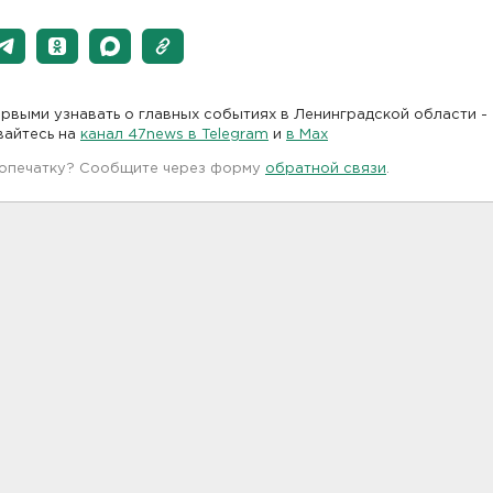
рвыми узнавать о главных событиях в Ленинградской области -
вайтесь на
канал 47news в Telegram
и
в Maх
 опечатку? Сообщите через форму
обратной связи
.