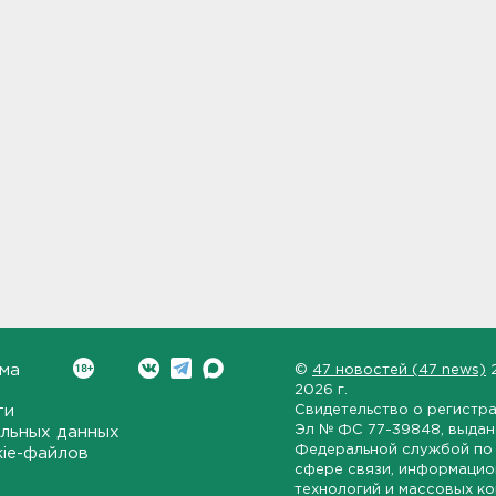
ма
©
47 новостей (47 news)
2026 г.
ти
Свидетельство о регистр
Эл № ФС 77-39848
, выда
льных данных
Федеральной службой по 
kie-файлов
сфере связи, информаци
технологий и массовых к