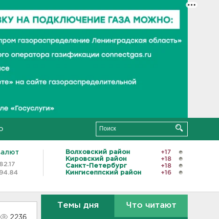
о
валют
Волховский район
+17
Кировский район
+18
82.17
Санкт-Петербург
+18
94.84
Кингисеппский район
+16
Темы дня
Что читают
2236