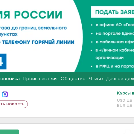
кономика
Происшествия
Общество
Чтиво
Дачное дел
Курсы 
USD ЦБ
ть новость
EUR ЦБ