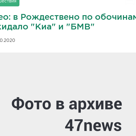
шествия
ео: в Рождествено по обочина
кидало "Киа" и "БМВ"
.10.2020