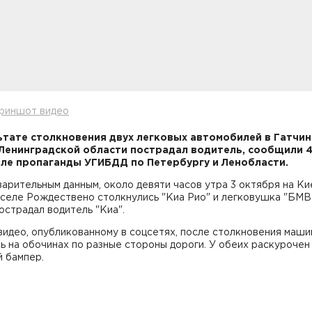
криншот видео
ьтате столкновения двух легковых автомобилей в Гатчи
Ленинградской области пострадал водитель, сообщили 
еле пропаганды УГИБДД по Петербургу и Ленобласти.
арительным данным, около девяти часов утра 3 октября на К
селе Рождествено столкнулись "Киа Рио" и легковушка "БМВ"
острадал водитель "Киа".
видео, опубликованному в соцсетях, после столкновения маш
ь на обочинах по разные стороны дороги. У обеих раскурочен
 бампер.