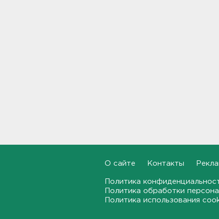
Москвы в Петербург
18:37, 07.08.2026
Мобильный медпункт приедет
проверять здоровье жителей
Соснового Бора
18:18, 07.08.2026
Врач дала рекомендации для
родителей с детьми - как
пережить жару
17:59, 07.08.2026
В Подмосковье с помощью ИИ
впервые выписали штраф за
борщевик
О сайте
Контакты
Рекла
17:38, 07.08.2026
Политика конфиденциальнос
В Тосно открыли
Политика обработки персона
перекрёсток, разбитый
Политика использования coo
самосвалами со стройки
ВСМ