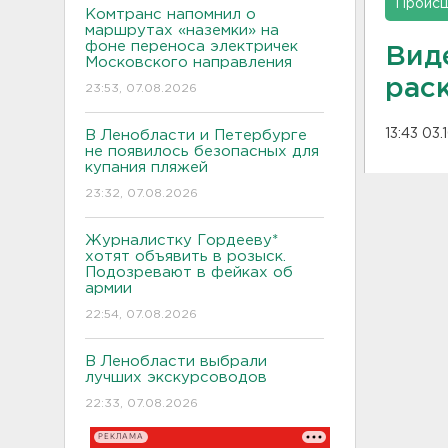
Проис
Комтранс напомнил о
маршрутах «наземки» на
фоне переноса электричек
Вид
Московского направления
рас
23:53, 07.08.2026
13:43 03
В Ленобласти и Петербурге
не появилось безопасных для
купания пляжей
23:32, 07.08.2026
Журналистку Гордееву*
хотят объявить в розыск.
Подозревают в фейках об
армии
22:54, 07.08.2026
В Ленобласти выбрали
лучших экскурсоводов
22:33, 07.08.2026
РЕКЛАМА