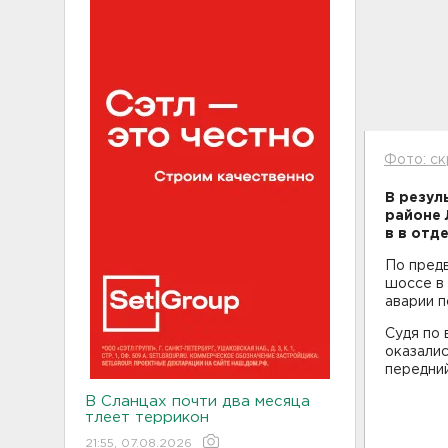
Фото: с
В резул
районе 
в в отд
По предв
шоссе в 
аварии п
Судя по 
оказалис
передний
В Сланцах почти два месяца
тлеет террикон
21:55, 07.08.2026