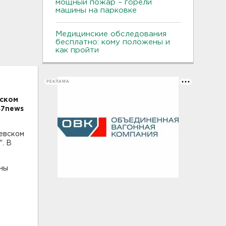
мощный пожар – горели
машины на парковке
Медицинские обследования
бесплатно: кому положены и
как пройти
РЕКЛАМА
нском
47news
иевском
. В
ины