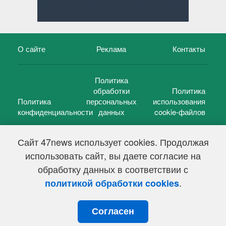
О сайте
Реклама
Контакты
Политика
обработки
Политика
Политика
персональных
использования
конфиденциальности
данных
cookie-файлов
Сайт 47news использует cookies. Продолжая
использовать сайт, вы даете согласие на
©
47 новостей (47 news)
2005 — 2026 г.
обработку данных в соответствии с
Свидетельство о регистрации СМИ Эл № ФС 77-39848, выдано
Федеральной службой по надзору в сфере связи,
.
политикой обработки cookies
информационных технологий и массовых коммуникаций
(Роскомнадзор) от 18 мая 2010г.
Согласен