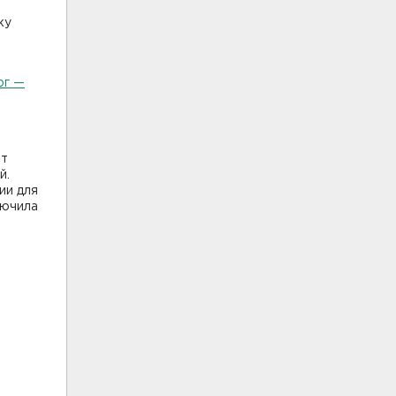
ку
рг —
от
й.
ии для
лючила