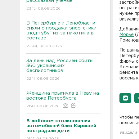
рассказали ученые
застройк
потратит
23:15, 08.08.2026
нужен пр
визуализ
В Петербурге и Ленобласти
сняли с продажи энергетики
Добавим
„под губу“ из-за никотина в
Морье
(Д
составе
Романов
22:44, 08.08.2026
По данн
Петербу
За день над Россией сбиты
фирмы со
360 украинских
Компания
беспилотников
ремонта 
восемь к
22:11, 08.08.2026
Женщина прыгнула в Неву на
востоке Петербурга
21:41, 08.08.2026
Чтобы пе
В лобовом столкновении
подписы
автомобилей близ Киришей
пострадали дети
Увидели
21:17, 08.08.2026