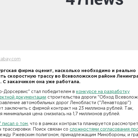
xabay.com
ргская фирма оценит, насколько необходимо и реально
ть скоростную трассу во Всеволожском районе Ленингр
. С заказчиком она уже работала.
о-Дорсервис" стал победителем в
конкурсе на разработку
ектной документации
строительства дороги "Обход Всеволожс
правление автомобильных дорог Ленобласти ("Ленавтодор")
т заключить с фирмой контракт на 23 миллиона рублей. Так,
я минимальная цена снизилась на 1,7 миллионов рублей.
 писал о том
, что в рамках контракта планируется рассмотре
 трассировки. Поиск связан со
сложностями согласования пр
ежду Ржевским полигоном, принадлежащим Минобороны, и гр