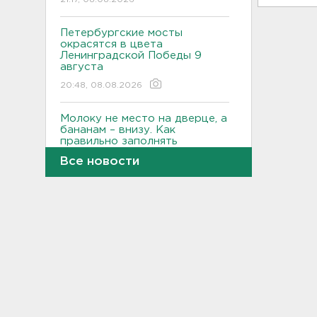
Петербургские мосты
окрасятся в цвета
Ленинградской Победы 9
августа
20:48, 08.08.2026
Молоку не место на дверце, а
бананам – внизу. Как
правильно заполнять
холодильник, объяснили
Все новости
санврачи
20:16, 08.08.2026
Обновленная аллея
императора Павла I
открылась в Гатчине
19:46, 08.08.2026
Администрация Ленобласти:
Борьба с огнем на
терриконе в Сланцах