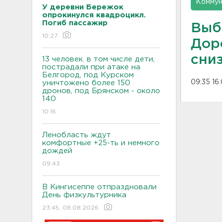
Коммун
У деревни Бережок
опрокинулся квадроцикл.
Погиб пассажир
Выб
10:27
Дор
сни
13 человек. в том числе дети,
пострадали при атаке на
Белгород, под Курском
09:35 16
уничтожено более 150
дронов, под Брянском - около
140
10:16
Ленобласть ждут
комфортные +25-ть и немного
дождей
09:43
В Кингисеппе отпраздновали
День физкультурника
23:45, 08.08.2026