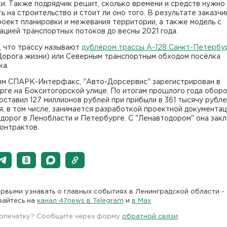
и. Также подрядчик решит, сколько времени и средств нужно
ь на строительство и стоит ли оно того. В результате заказчи
оект планировки и межевания территории, а также модель с
ацией транспортных потоков до весны 2021 года.
, что трассу называют
дублёром трассы А-128 Санкт-Петербу
орога жизни) или Северным транспортным обходом посёлка
ка.
ым СПАРК-Интерфакс, "Авто-Дорсервис" зарегистрирован в
рге на Бокситогорской улице. По итогам прошлого года обор
ставил 127 миллионов рублей при прибыли в 361 тысячу рубле
, в том числе, занимается разработкой проектной документац
дорог в Ленобласти и Петербурге. С "Ленавтодором" она зак
онтрактов.
рвыми узнавать о главных событиях в Ленинградской области -
вайтесь на
канал 47news в Telegram
и
в Maх
 опечатку? Сообщите через форму
обратной связи
.