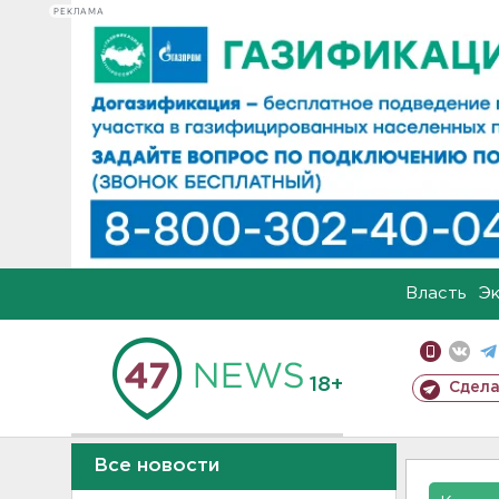
РЕКЛАМА
Власть
Э
18+
Сдела
Все новости