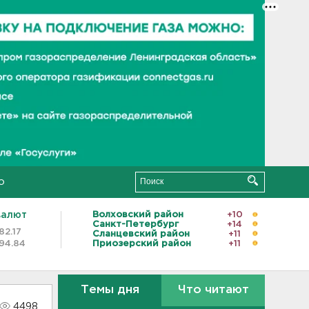
о
валют
Волховский район
+10
Санкт-Петербург
+14
82.17
Сланцевский район
+11
94.84
Приозерский район
+11
Темы дня
Что читают
4498