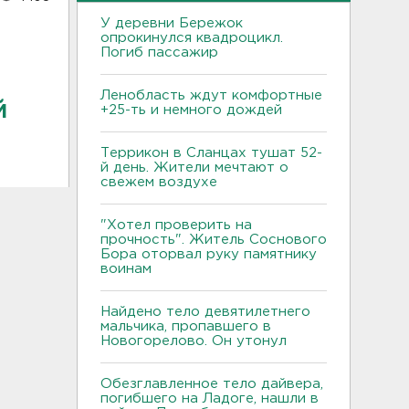
У деревни Бережок
опрокинулся квадроцикл.
Погиб пассажир
Ленобласть ждут комфортные
й
+25-ть и немного дождей
Террикон в Сланцах тушат 52-
й день. Жители мечтают о
свежем воздухе
"Хотел проверить на
прочность". Житель Соснового
Бора оторвал руку памятнику
воинам
Найдено тело девятилетнего
мальчика, пропавшего в
Новогорелово. Он утонул
Обезглавленное тело дайвера,
погибшего на Ладоге, нашли в