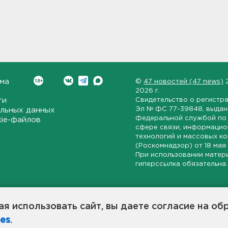
ма
©
47 новостей (47 news)
2026 г.
ти
Свидетельство о регистр
Эл № ФС 77-39848
, выда
льных данных
Федеральной службой по 
kie-файлов
сфере связи, информаци
технологий и массовых к
(Роскомнадзор) от
18 мая
При использовании матер
гиперссылка обязательна.
ет-издание, направленное на всестороннее освещение политиче
ской области, экономической и инвестиционной активности в ре
я использовать сайт, вы даете согласие на об
7 новостей» станет популярной и конструктивной площадкой дл
es
.
оисходят в 47-м регионе России.