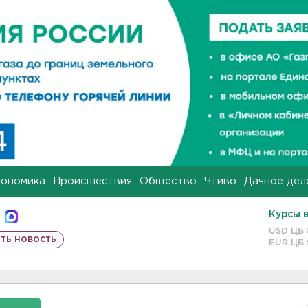
кономика
Происшествия
Общество
Чтиво
Дачное дел
Курсы 
USD ЦБ
ть новость
EUR ЦБ