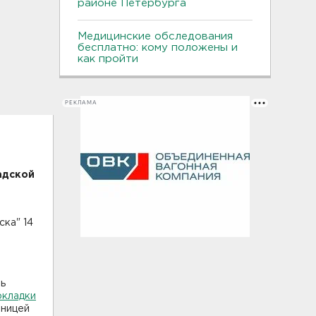
районе Петербурга
Медицинские обследования
бесплатно: кому положены и
как пройти
РЕКЛАМА
адской
ка" 14
ть
окладки
аницей