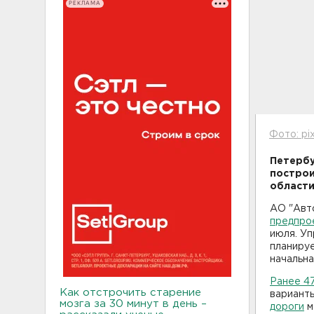
РЕКЛАМА
Фото: pi
Петербу
построи
области
АО "Авт
предпро
июля. У
планируе
начальна
Ранее 47
Как отстрочить старение
варианты
мозга за 30 минут в день –
дороги
м