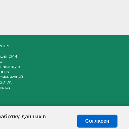
2005—
ации СМИ
но
надзору в
онных
оммуникаций
 2010г.
иалов
ской и
гионе.
работку данных в
я свободного
Согласен