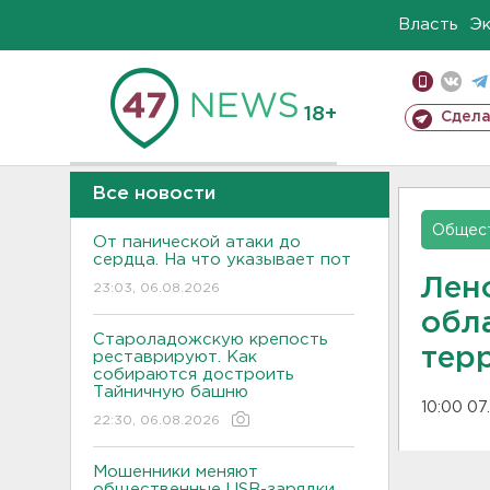
Власть
Э
18+
Сдела
Все новости
Общес
От панической атаки до
сердца. На что указывает пот
Лен
23:03, 06.08.2026
обл
Староладожскую крепость
тер
реставрируют. Как
собираются достроить
Тайничную башню
10:00 07
22:30, 06.08.2026
Мошенники меняют
общественные USB-зарядки.