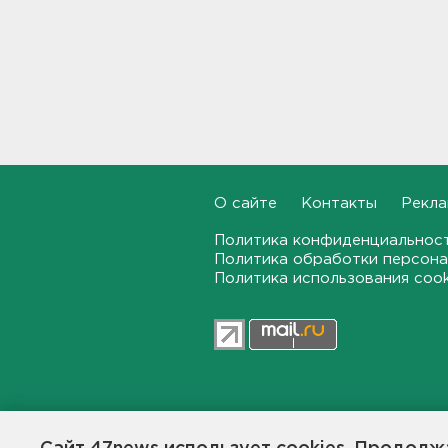
Для иностранных
абитуриентов хотят ввести
экзамен по русскому
18:49, 06.08.2026
Смертельное ДТП
произошло на КАД у Низино
18:23, 06.08.2026
О сайте
Контакты
Рекла
Наезд моторной лодки на
матрас с детьми в
Политика конфиденциальнос
Ленобласти стал уголовным
делом
Политика обработки персона
Политика использования coo
18:22, 06.08.2026
Фермеры в Ленобласти
смогут получить до 8 млн
рублей на развитие
хозяйства
18:07, 06.08.2026
47news.ru — независимое интерн
общественной жизни в Ленинград