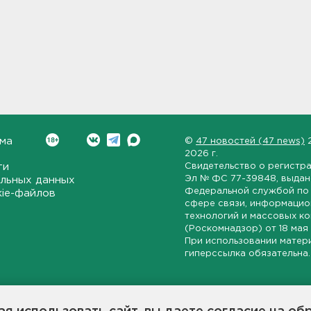
ма
©
47 новостей (47 news)
2026 г.
ти
Свидетельство о регистр
Эл № ФС 77-39848
, выда
льных данных
Федеральной службой по 
kie-файлов
сфере связи, информаци
технологий и массовых к
(Роскомнадзор) от
18 мая
При использовании матер
гиперссылка обязательна.
ет-издание, направленное на всестороннее освещение политиче
ской области, экономической и инвестиционной активности в ре