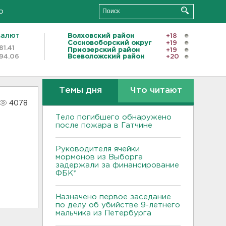
о
валют
Волховский район
+18
Сосновоборский округ
+19
81.41
Приозерский район
+19
94.06
Всеволожский район
+20
Темы дня
Что читают
4078
Тело погибшего обнаружено
после пожара в Гатчине
Руководителя ячейки
мормонов из Выборга
задержали за финансирование
ФБК*
Назначено первое заседание
по делу об убийстве 9-летнего
мальчика из Петербурга