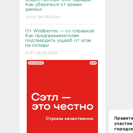
Как уберечься от кражи
данных
22:02, 06.08.2026
От Wildberries — со справкой.
Как предпринимателям
подтвердить ущерб от атак
на склады
21:37, 06.08.2026
РЕКЛАМА
Правите
участие
городск