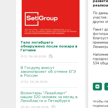
развити
реализа
По данны
участие 
других 
Пакет до
фотогра
благоуст
Тело погибшего
принимае
обнаружено после пожара в
Ленингра
Гатчине
Напомни
21:12, 06.08.2026
городско
534 общ
В Госдуму внесут
законопроект об отмене ЕГЭ
в России
21:02, 06.08.2026
Волонтеры "ЛизаАлерт"
нашли 320 человек за месяц в
Ленобласти и Петербурге
Чтобы пе
подписы
20:40, 06.08.2026