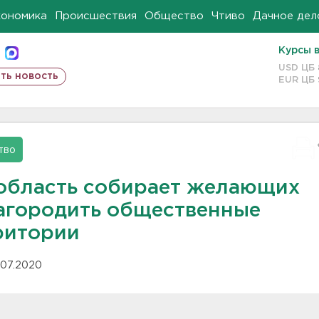
кономика
Происшествия
Общество
Чтиво
Дачное дел
Курсы 
USD ЦБ
ть новость
EUR ЦБ
тво
область собирает желающих
агородить общественные
ритории
.07.2020