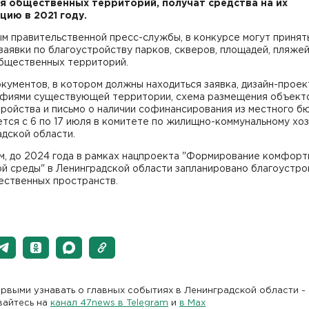
я общественных территорий, получат средства на их
цию в 2021 году.
м правительственной пресс-службы, в конкурсе могут принят
заявки по благоустройству парков, скверов, площадей, пляжей
общественных территорий.
кументов, в котором должны находиться заявка, дизайн-проек
фиями существующей территории, схема размещения объект
ройства и письмо о наличии софинансирования из местного б
тся с 6 по 17 июля в комитете по жилищно-коммунальному хо
дской области.
м, до 2024 года в рамках нацпроекта "Формирование комфорт
й среды" в Ленинградской области запланировано благоустро
ественных пространств.
рвыми узнавать о главных событиях в Ленинградской области -
вайтесь на
канал 47news в Telegram
и
в Maх