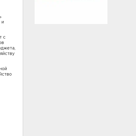
ь
 и
т с
ов
юджета,
зяйству
ной
йство