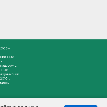
2005—
ации СМИ
но
надзору в
онных
оммуникаций
 2010г.
иалов
ской и
гионе.