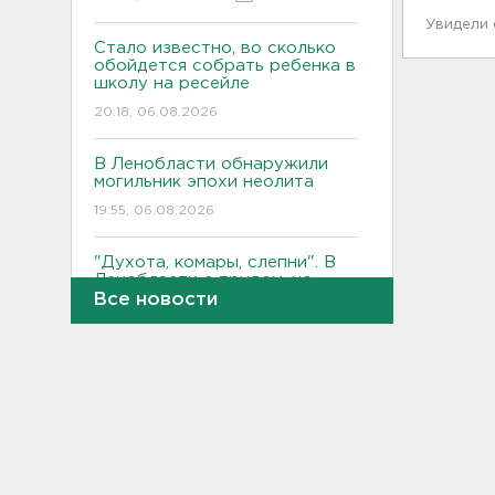
Увидели
Стало известно, во сколько
обойдется собрать ребенка в
школу на ресейле
20:18, 06.08.2026
В Ленобласти обнаружили
могильник эпохи неолита
19:55, 06.08.2026
"Духота, комары, слепни". В
Ленобласти с трудом, но
находят грибы и ягоды в лесу
Все новости
19:36, 06.08.2026
Ученые пришли к выводу, что
дача или проживание рядом с
парком спасает от этой
болезни
19:07, 06.08.2026