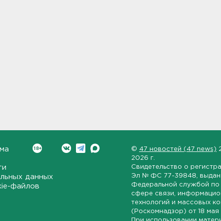
ма
©
47 новостей (47 news)
2026 г.
ти
Свидетельство о регистр
Эл № ФС 77-39848
, выда
льных данных
Федеральной службой по 
kie-файлов
сфере связи, информаци
технологий и массовых к
(Роскомнадзор) от
18 мая
При использовании матер