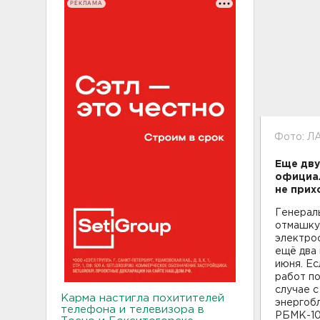
РЕКЛАМА
Фото: Л
Еще дву
официал
не прих
Генерал
отмашку
электрос
ещё два
июня. Ес
работ п
случае с
Карма настигла похитителей
энергобл
телефона и телевизора в
РБМК-10