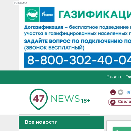
РЕКЛАМА
Власть
Э
18+
Сдела
Все новости