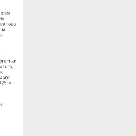
чения
На
а года.
нца
о
с
ргетики
ртого,
на
орого
25, а
и