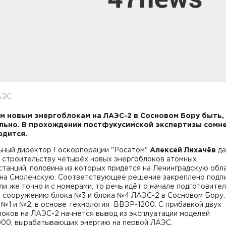
АЭС
м новым энергоблокам на ЛАЭС-2 в Сосновом Бору быть,
ьно. В прохождении постфукусимской экспертизы сомн
одится.
ьный директор Госкорпорации "Росатом"
Алексей Лихачёв
да
 строительству четырёх новых энергоблоков атомных
танций, половина из которых придётся на Ленинградскую обла
 на Смоленскую. Соответствующее решение закреплено подп
ли же точно и с номерами, то речь идёт о начале подготовите
о сооружению блока №3 и блока №4 ЛАЭС-2 в Сосновом Бору.
 №1 и №2, в основе технология ВВЭР-1200. С прибавкой двух
оков на ЛАЭС-2 начнётся вывод из эксплуатации моделей
00, вырабатывающих энергию на первой ЛАЭС.