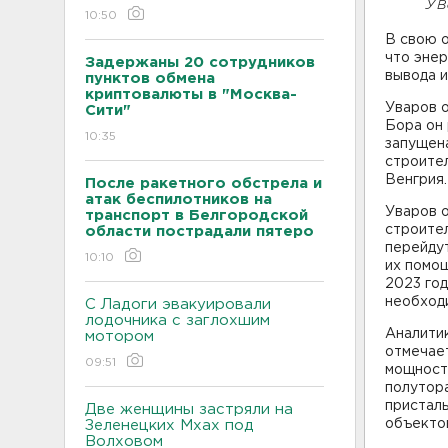
Ув
10:50
В свою 
что эне
Задержаны 20 сотрудников
вывода и
пунктов обмена
криптовалюты в "Москва-
Уваров 
Сити"
Бора он
10:35
запущен
строител
Венгрия.
После ракетного обстрела и
атак беспилотников на
Уваров о
транспорт в Белгородской
строител
области пострадали пятеро
перейдут
10:10
их помо
2023 год
необходи
С Ладоги эвакуировали
лодочника с заглохшим
Аналити
мотором
отмечае
09:51
мощносте
полутора
пристал
Две женщины застряли на
объектов
Зеленецких Мхах под
Волховом