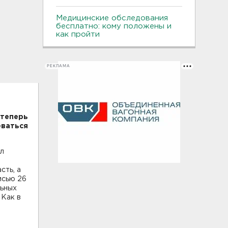
Медицинские обследования
бесплатно: кому положены и
как пройти
РЕКЛАМА
 теперь
еваться
л
сть, а
исью 26
льных
 Как в