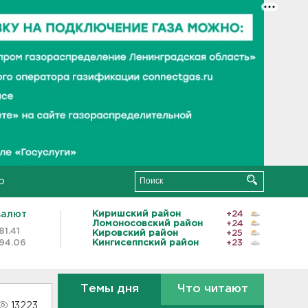
о
валют
Киришский район
+24
Ломоносовский район
+24
81.41
Кировский район
+25
94.06
Кингисеппский район
+23
Темы дня
Что читают
13223