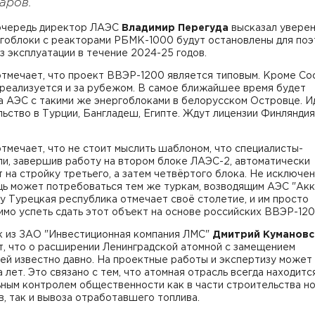
аров.
очередь директор ЛАЭС
Владимир Перегуда
высказал уверен
ргоблоки с реакторами РБМК-1000 будут остановлены для поэ
з эксплуатации в течение 2024-25 годов.
отмечает, что проект ВВЭР-1200 является типовым. Кроме Со
 реализуется и за рубежом. В самое ближайшее время будет
а АЭС с такими же энергоблоками в белорусском Островце. И
ьство в Турции, Бангладеш, Египте. Ждут лицензии Финляндия
тмечает, что не стоит мыслить шаблоном, что специалисты-
и, завершив работу на втором блоке ЛАЭС-2, автоматически
 на стройку третьего, а затем четвёртого блока. Не исключен
щь может потребоваться тем же туркам, возводящим АЭС "Акк
у Турецкая республика отмечает своё столетие, и им просто
мо успеть сдать этот объект на основе российских ВВЭР-120
к из ЗАО "Инвестиционная компания ЛМС"
Дмитрий Кумановс
т, что о расширении Ленинградской атомной с замещением
й известно давно. На проектные работы и экспертизу может 
 лет. Это связано с тем, что атомная отрасль всегда находитс
ьным контролем общественности как в части строительства н
, так и вывоза отработавшего топлива.