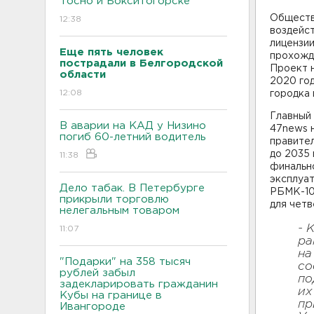
Тосно и Бокситогорске
Обществ
12:38
воздейст
лицензии
Еще пять человек
прохожде
пострадали в Белгородской
Проект 
области
2020 год
12:08
городка
Главный
В аварии на КАД у Низино
47news 
погиб 60-летний водитель
правите
до 2035 
11:38
финально
эксплуа
Дело табак. В Петербурге
РБМК-100
прикрыли торговлю
для четв
нелегальным товаром
- 
11:07
ра
на
"Подарки" на 358 тысяч
со
рублей забыл
по
задекларировать гражданин
их
Кубы на границе в
пр
Ивангороде