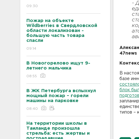
- 
09:30
ед
ст
ст
Пожар на объекте
ко
Wildberries в Свердловской
области локализован -
ат
большую часть товара
ав
спасли
Алексан
09:14
47news
В Новогорелово ищут 9-
Контекс
летнего мальчика
В насто
08:55
базе инн
состоялс
блок бы
В ЖК Петербурга вспыхнул
мощный пожар – горели
подгото
машины на парковке
запланир
единстве
08:40
типов – 
На территории школы в
Таиланде произошла
стрельба: есть жертвы и
пострадавшие