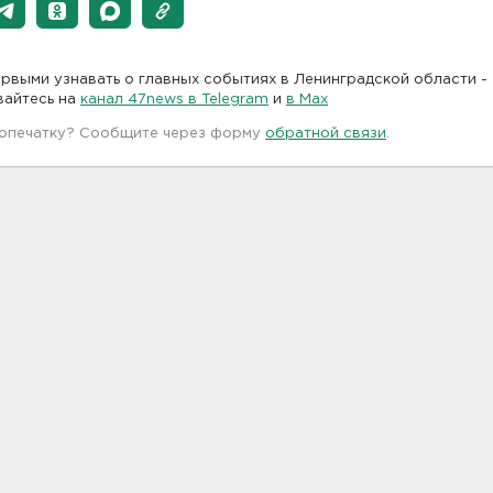
рвыми узнавать о главных событиях в Ленинградской области -
вайтесь на
канал 47news в Telegram
и
в Maх
 опечатку? Сообщите через форму
обратной связи
.