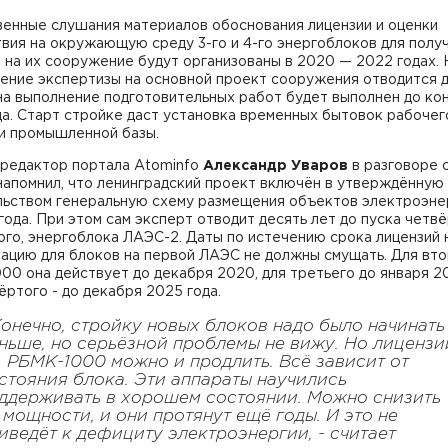
енные слушания материалов обоснования лицензии и оценки
вия на окружающую среду 3-го и 4-го энергоблоков для полу
 на их сооружение будут организованы в 2020 — 2022 годах. 
ние экспертизы на основной проект сооружения отводится дв
на выполнение подготовительных работ будет выполнен до ко
а. Старт стройке даст установка временных бытовок рабочег
 и промышленной базы.
 редактор портала Atominfo
Александр Уваров
в разговоре 
напомнил, что ленинградский проект включён в утверждённую
льством генеральную схему размещения объектов электроэне
года. При этом сам эксперт отводит десять лет до пуска четвё
го, энергоблока ЛАЭС-2. Даты по истечению срока лицензий 
тацию для блоков на первой ЛАЭС не должны смущать. Для вт
0 она действует до декабря 2020, для третьего до января 20
ёртого - до декабря 2025 года.
Конечно, стройку новых блоков надо было начинать
ньше, но серьёзной проблемы не вижу. Но лицензи
 РБМК-1000 можно и продлить. Всё зависит от
стояния блока. Эти аппараты научились
ддерживать в хорошем состоянии. Можно снизить
 мощности, и они протянут ещё годы. И это не
иведёт к дефициту электроэнергии, - считает