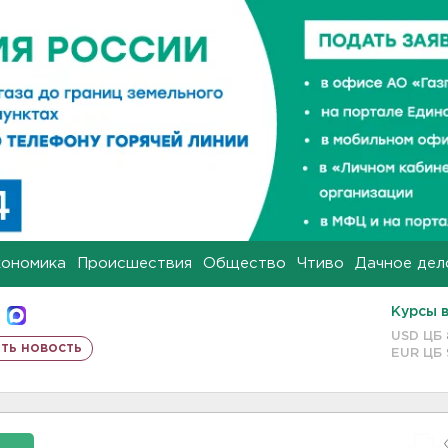
кономика
Происшествия
Общество
Чтиво
Дачное дел
Курсы 
USD ЦБ
ть новость
EUR ЦБ