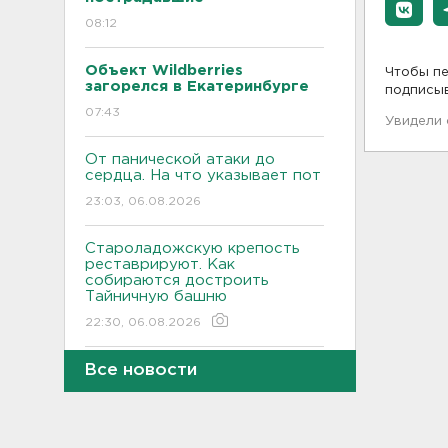
08:12
Объект Wildberries
Чтобы пе
загорелся в Екатеринбурге
подписы
07:43
Увидели
От панической атаки до
сердца. На что указывает пот
23:03, 06.08.2026
Староладожскую крепость
реставрируют. Как
собираются достроить
Тайничную башню
22:30, 06.08.2026
Все новости
Мошенники меняют
общественные USB-зарядки.
Как уберечься от кражи
данных
22:02, 06.08.2026