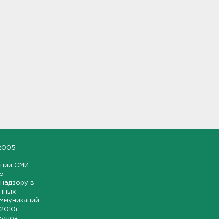
2005—
ации СМИ
но
надзору в
онных
оммуникаций
 2010г.
иалов