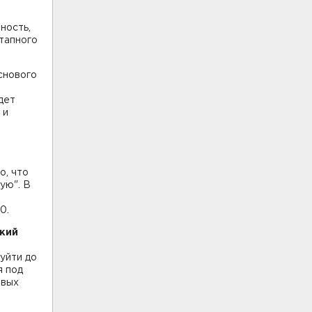
ность,
тапного
снового
дет
 и
о, что
ую". В
0.
кий
уйти до
я под
овых