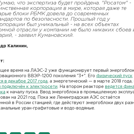
Думаю, что экспертиза будет пройдена. "Росатом" -
инственная корпорация в мире, которая даже те
арые блоки РБМК довела до современных
андартов по безопасности. Прошлый год у
рпорации был уникальный - на всех объектах
омной отрасли у компании не было никаких сбоев 
арий, - заявил Кумановский.
др Калинин,
т:
ящее время на ЛАЭС-2 уже функционирует первый энергоблок
овационного ВВЭР-1200 поколения "3+". Его
физический пуск
я в декабре 2017 года
, а энергетический — в марте 2018 года,
л подключён к электросети
. На втором реакторе
ведется фин
вка
к началу пуска. Ввод энергоблока в промышленную эксплу
ован на 2021 год. Пока же Ленинградская АЭС остаётся
нной в России станцией, где действуют энергоблоки двух раз
канальные уран-графитовые и водо-водяные.