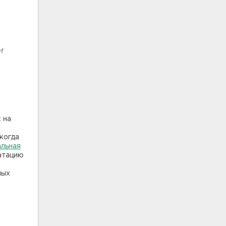
и
 на
 когда
альная
атацию
ных