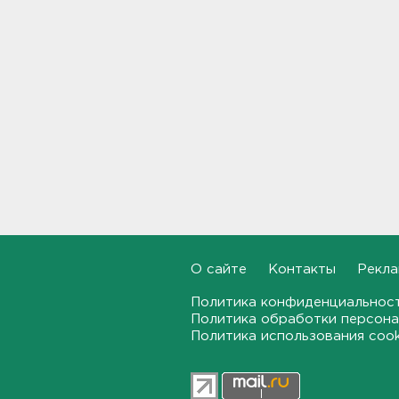
От Wildberries — со справкой.
Как предпринимателям
подтвердить ущерб от атак
на склады
21:37, 06.08.2026
Тело погибшего
обнаружено после пожара в
Гатчине
21:12, 06.08.2026
В Госдуму внесут
законопроект об отмене ЕГЭ
в России
О сайте
Контакты
Рекла
21:02, 06.08.2026
Политика конфиденциальнос
Политика обработки персона
Волонтеры "ЛизаАлерт"
Политика использования coo
нашли 320 человек за месяц в
Ленобласти и Петербурге
20:40, 06.08.2026