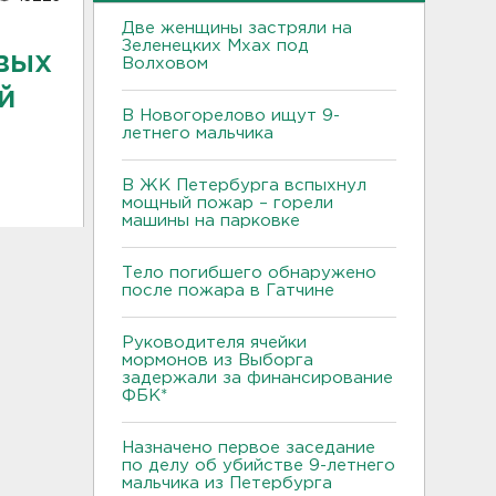
Две женщины застряли на
Зеленецких Мхах под
вых
Волховом
й
В Новогорелово ищут 9-
летнего мальчика
В ЖК Петербурга вспыхнул
мощный пожар – горели
машины на парковке
Тело погибшего обнаружено
после пожара в Гатчине
Руководителя ячейки
мормонов из Выборга
задержали за финансирование
ФБК*
Назначено первое заседание
по делу об убийстве 9-летнего
мальчика из Петербурга