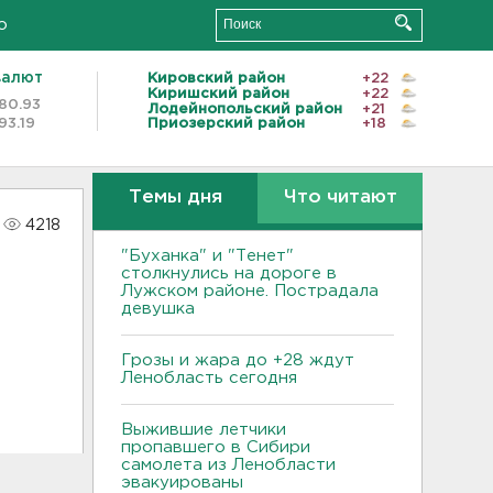
о
валют
Кировский район
+22
Киришский район
+22
80.93
Лодейнопольский район
+21
93.19
Приозерский район
+18
Темы дня
Что читают
4218
"Буханка" и "Тенет"
столкнулись на дороге в
Лужском районе. Пострадала
девушка
Грозы и жара до +28 ждут
Ленобласть сегодня
Выжившие летчики
пропавшего в Сибири
самолета из Ленобласти
эвакуированы