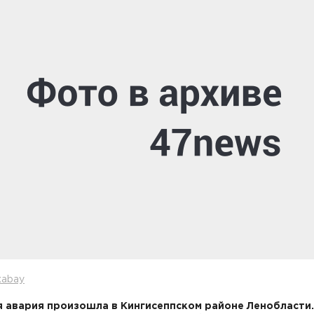
xabay
 авария произошла в Кингисеппском районе Ленобласти.