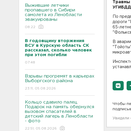
Травмы 
Выжившие летчики
УГИБДД
пропавшего в Сибири
самолета из Ленобласти
По предв
эвакуированы
дороги 
08:22
65-летне
"Фольксв
В годовщину вторжения
В аварии
ВСУ в Курскую область СК
"Тойоты"
рассказал, сколько человек
микроавт
при этом погибли
Инспект
07:48
устанав
Взрывы прогремят в карьерах
Выборгского района
23:11, 05.08.2026
Кольцо сдавило палец.
Чтобы пе
Подарок на память обернулся
подписы
вызовом спасателей в
детский лагерь в Ленобласти
Увидели
- фото
22:51, 05.08.2026