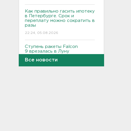
Как правильно гасить ипотеку
в Петербурге. Срок и
переплату можно сократить в
разы
22:24, 05.08.2026
Ступень ракеты Falcon
9 врезалась в Луну
21:58, 05.08.2026
Все новости
Где и когда в Выборге ждать
отключения горячей воды
21:45, 05.08.2026
Показываем канал и лодку,
что наехала на детей на
матрасе - фото и видео
21:14, 05.08.2026
Не путать с черникой.