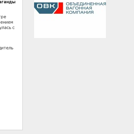
паганды
тре
лением
улась с
дитель