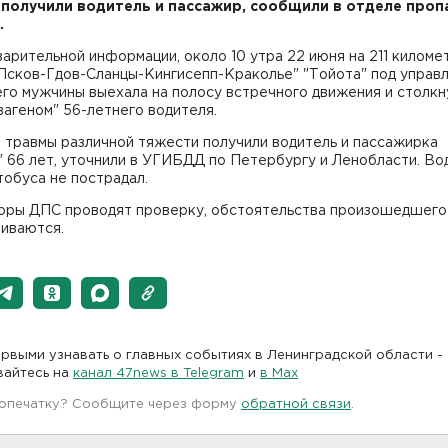
получили водитель и пассажир, сообщили в отделе про
.
арительной информации, около 10 утра 22 июня на 211 киломе
"Псков-Гдов-Сланцы-Кингисепп-Краколье" "Тойота" под управ
го мужчины выехала на полосу встречного движения и столкн
агеном" 56-летнего водителя.
 травмы различной тяжести получили водитель и пассажирка
 66 лет, уточнили в УГИБДД по Петербургу и Ленобласти. Во
обуса не пострадал.
оры ДПС проводят проверку, обстоятельства произошедшего
ливаются.
рвыми узнавать о главных событиях в Ленинградской области -
вайтесь на
канал 47news в Telegram
и
в Maх
 опечатку? Сообщите через форму
обратной связи
.