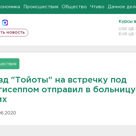
кономика
Происшествия
Общество
Чтиво
Дачное дел
Курсы 
USD ЦБ
ть новость
EUR ЦБ
шествия
зд "Тойоты" на встречку под
гисеппом отправил в больницу
их
.06.2020