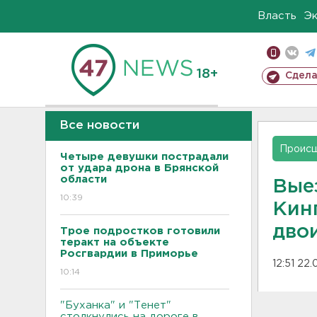
Власть
Э
18+
Сдела
Все новости
Проис
Четыре девушки пострадали
от удара дрона в Брянской
области
Вые
10:39
Кин
дво
Трое подростков готовили
теракт на объекте
Росгвардии в Приморье
12:51 22
10:14
"Буханка" и "Тенет"
столкнулись на дороге в