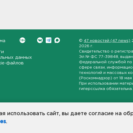
ма
©
47 новостей (47 news)
2026 г.
ти
Свидетельство о регистр
Эл № ФС 77-39848
, выда
льных данных
Федеральной службой по 
kie-файлов
сфере связи, информаци
технологий и массовых к
(Роскомнадзор) от
18 мая
При использовании матер
гиперссылка обязательна.
ет-издание, направленное на всестороннее освещение политиче
ской области, экономической и инвестиционной активности в ре
я использовать сайт, вы даете согласие на об
7 новостей» станет популярной и конструктивной площадкой дл
es
.
оисходят в 47-м регионе России.