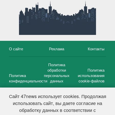
О сайте
Реклама
Контакты
Политика
обработки
Политика
Политика
персональных
использования
конфиденциальности
данных
cookie-файлов
Сайт 47news использует cookies. Продолжая
использовать сайт, вы даете согласие на
©
47 новостей (47 news)
2005 — 2026 г.
обработку данных в соответствии с
Свидетельство о регистрации СМИ Эл № ФС 77-39848, выдано
Федеральной службой по надзору в сфере связи,