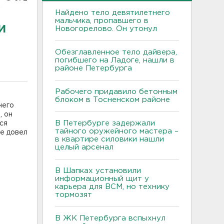
Найдено тело девятилетнего
мальчика, пропавшего в
и
Новогорелово. Он утонул
Обезглавленное тело дайвера,
погибшего на Ладоге, нашли в
районе Петербурга
Рабочего придавило бетонным
блоком в Тосненском районе
него
, он
В Петербурге задержали
ся
тайного оружейного мастера –
е довел
в квартире силовики нашли
целый арсенал
В Шапках установили
информационный щит у
карьера для ВСМ, но технику
тормозят
В ЖК Петербурга вспыхнул