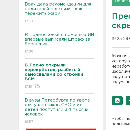
Проис
Врач дала рекомендации для
родителей с детьми - как
пережить жару
Пре
17:59
скр
В Подмосковье с помощью ИИ
19:25 29
впервые выписали штраф за
борщевик
17:38
16 июня
которую 
В Тосно открыли
неработ
перекрёсток, разбитый
изобличе
самосвалами со стройки
задушить
ВСМ
задуманн
17:19
В вузы Петербурга по квоте
для участников СВО и их
детей поступили 3,4 тысячи
человек
Чтобы пе
16:57
подписы