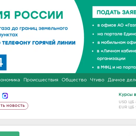
кономика
Происшествия
Общество
Чтиво
Дачное дел
Курсы 
USD ЦБ
ть новость
EUR ЦБ