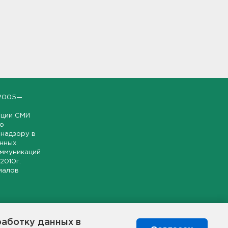
2005—
ации СМИ
но
надзору в
онных
оммуникаций
 2010г.
иалов
ской и
гионе.
работку данных в
я свободного