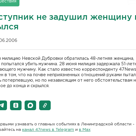
шествия
ступник не задушил женщину 
ылся
.06.2006
 в милицию Невской Дубровки обратилась 48-летняя женщина,
попытался убить мужчина. 28 июня милиция задержала 51-лет
ающего мужчину. Как стало известно корреспонденту 47News
н в том, что на почве неприязненных отношений руками пытал
 потерпевшую, но по независящим от него обстоятельствам н
ое до конца и скрылся.
рвыми узнавать о главных событиях в Ленинградской области -
вайтесь на
канал 47news в Telegram
и
в Maх