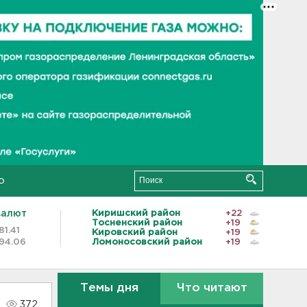
о
валют
Киришский район
+22
Тосненский район
+19
81.41
Кировский район
+19
94.06
Ломоносовский район
+19
Темы дня
Что читают
372