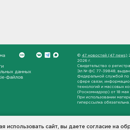
ма
©
47 новостей (47 news)
2026 г.
ти
Свидетельство о регистр
Эл № ФС 77-39848
, выда
льных данных
Федеральной службой по 
kie-файлов
сфере связи, информаци
технологий и массовых к
(Роскомнадзор) от
18 мая
При использовании матер
гиперссылка обязательна.
ет-издание, направленное на всестороннее освещение политиче
ской области, экономической и инвестиционной активности в ре
я использовать сайт, вы даете согласие на об
7 новостей» станет популярной и конструктивной площадкой дл