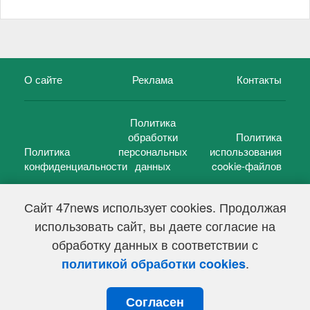
О сайте
Реклама
Контакты
Политика
обработки
Политика
Политика
персональных
использования
конфиденциальности
данных
cookie-файлов
Сайт 47news использует cookies. Продолжая
использовать сайт, вы даете согласие на
©
47 новостей (47 news)
2005 — 2026 г.
обработку данных в соответствии с
Свидетельство о регистрации СМИ Эл № ФС 77-39848, выдано
Федеральной службой по надзору в сфере связи,
.
политикой обработки cookies
информационных технологий и массовых коммуникаций
(Роскомнадзор) от 18 мая 2010г.
Согласен